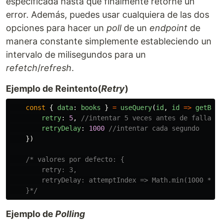
especificada hasta que finalmente retorne un
error. Además, puedes usar cualquiera de las dos
opciones para hacer un
poll
de un
endpoint
de
manera constante simplemente estableciendo un
intervalo de milisegundos para un
refetch
/
refresh
.
Ejemplo de Reintento(
Retry
)
const
{
data
:
books
}
=
useQuery
(
id
,
id
=>
getBoo
retry
:
5
,
//intentar 5 veces antes de fallar 
retryDelay
:
1000
//intentar cada segundo
})
/* valores por defecto: {

        retry: 3,

        retryDelay: attemptIndex => Math.min(1000 * 2 
    }*/
Ejemplo de
Polling