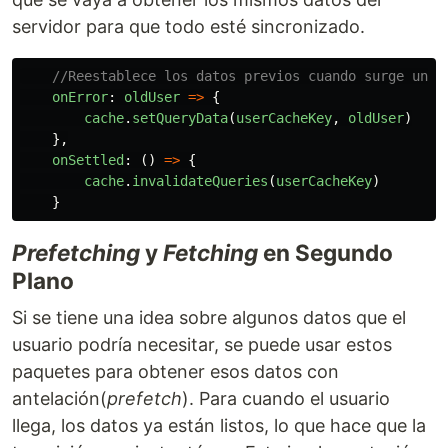
servidor para que todo esté sincronizado.
//Reestablece los datos previos cuando surge un e
onError
:
oldUser
=>
{
cache
.
setQueryData
(
userCacheKey
,
oldUser
)
},
onSettled
:
()
=>
{
cache
.
invalidateQueries
(
userCacheKey
)
}
Prefetching
y
Fetching
en Segundo
Plano
Si se tiene una idea sobre algunos datos que el
usuario podría necesitar, se puede usar estos
paquetes para obtener esos datos con
antelación(
prefetch
). Para cuando el usuario
llega, los datos ya están listos, lo que hace que la