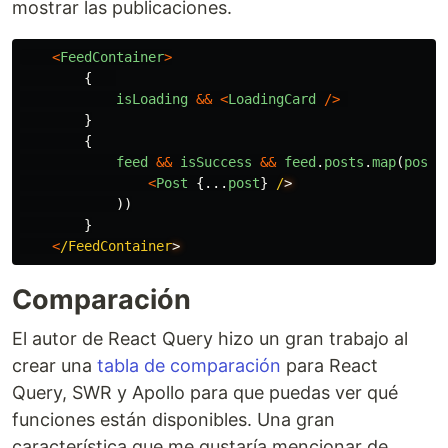
mostrar las publicaciones.
<
FeedContainer
>
{
isLoading
&&
<
LoadingCard
/>
}
{
feed
&&
isSuccess
&&
feed
.
posts
.
map
(
post
<
Post
{...
post
}
/
))
}
<
/FeedContainer
Comparación
El autor de React Query hizo un gran trabajo al
crear una
tabla de comparación
para React
Query, SWR y Apollo para que puedas ver qué
funciones están disponibles. Una gran
característica que me gustaría mencionar de