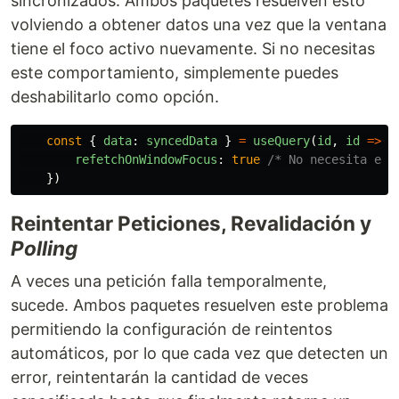
sincronizados. Ambos paquetes resuelven esto
volviendo a obtener datos una vez que la ventana
tiene el foco activo nuevamente. Si no necesitas
este comportamiento, simplemente puedes
deshabilitarlo como opción.
const
{
data
:
syncedData
}
=
useQuery
(
id
,
id
=>
g
refetchOnWindowFocus
:
true
/* No necesita esp
})
Reintentar Peticiones, Revalidación y
Polling
A veces una petición falla temporalmente,
sucede. Ambos paquetes resuelven este problema
permitiendo la configuración de reintentos
automáticos, por lo que cada vez que detecten un
error, reintentarán la cantidad de veces