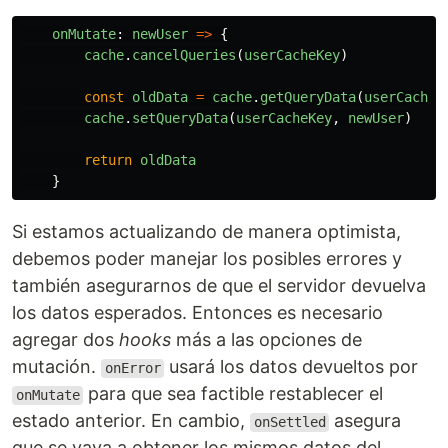
onMutate
:
newUser
=>
{
cache
.
cancelQueries
(
userCacheKey
)
const
oldData
=
cache
.
getQueryData
(
userCacheK
cache
.
setQueryData
(
userCacheKey
,
newUser
)
return
oldData
}
Si estamos actualizando de manera optimista,
debemos poder manejar los posibles errores y
también asegurarnos de que el servidor devuelva
los datos esperados. Entonces es necesario
agregar dos
hooks
más a las opciones de
mutación.
usará los datos devueltos por
onError
para que sea factible restablecer el
onMutate
estado anterior. En cambio,
asegura
onSettled
que se vaya a obtener los mismos datos del