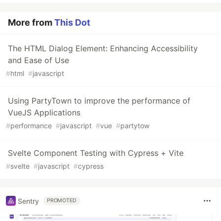
More from
This Dot
The HTML Dialog Element: Enhancing Accessibility
and Ease of Use
#
html
#
javascript
Using PartyTown to improve the performance of
VueJS Applications
#
performance
#
javascript
#
vue
#
partytow
Svelte Component Testing with Cypress + Vite
#
svelte
#
javascript
#
cypress
Sentry
PROMOTED