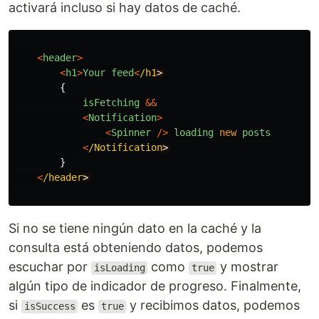
activará incluso si hay datos de caché.
<
header
>
<
h1
>
Your
feed
<
/h1
{
isFetching
&&
<
Notification
>
<
Spinner
/>
loading
new
posts
<
/Notification
}
<
/header
Si no se tiene ningún dato en la caché y la
consulta está obteniendo datos, podemos
escuchar por
como
y mostrar
isLoading
true
algún tipo de indicador de progreso. Finalmente,
si
es
y recibimos datos, podemos
isSuccess
true