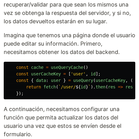
recuperar/validar para que sean los mismos una
vez se obtenga la respuesta del servidor, y si no,
los datos devueltos estarán en su lugar.
Imagina que tenemos una página donde el usuario
puede editar su información. Primero,
necesitamos obtener los datos del backend.
const
cache
=
useQueryCache
()
const
userCacheKey
=
[
'
user
'
,
id
];
const
{
data
:
user
}
=
useQuery
(
userCacheKey
,
(
ke
return
fetch
(
`/user/
${
id
}
`
).
then
(
res
=>
res
.
j
});
A continuación, necesitamos configurar una
función que permita actualizar los datos del
usuario una vez que estos se envíen desde el
formulario.