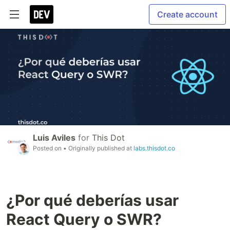
Create account
Luis Aviles
for
This Dot
Posted on
• Originally published at
labs.thisdot.co
¿Por qué deberías usar
React Query o SWR?