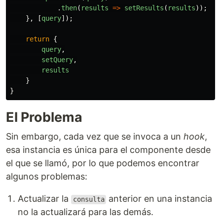
.
then
(
results
=>
setResults
(
results
));
},
[
query
]);
return
{
query
,
setQuery
,
results
}
}
El Problema
Sin embargo, cada vez que se invoca a un
hook
,
esa instancia es única para el componente desde
el que se llamó, por lo que podemos encontrar
algunos problemas:
Actualizar la
anterior en una instancia
consulta
no la actualizará para las demás.