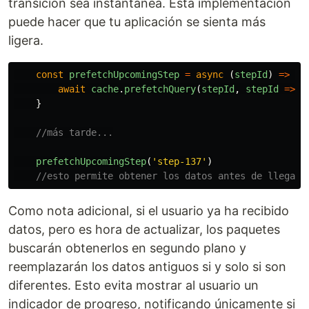
transición sea instantánea. Esta implementación
puede hacer que tu aplicación se sienta más
ligera.
const
prefetchUpcomingStep
=
async
(
stepId
)
=>
{
await
cache
.
prefetchQuery
(
stepId
,
stepId
=>
f
}
//más tarde...
prefetchUpcomingStep
(
'
step-137
'
)
//esto permite obtener los datos antes de llegar 
Como nota adicional, si el usuario ya ha recibido
datos, pero es hora de actualizar, los paquetes
buscarán obtenerlos en segundo plano y
reemplazarán los datos antiguos si y solo si son
diferentes. Esto evita mostrar al usuario un
indicador de progreso, notificando únicamente si