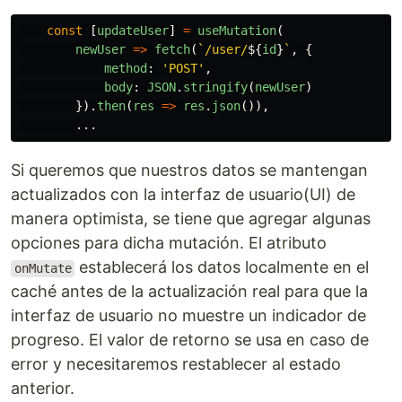
const
[
updateUser
]
=
useMutation
(
newUser
=>
fetch
(
`/user/
${
id
}
`
,
{
method
:
'
POST
'
,
body
:
JSON
.
stringify
(
newUser
)
}).
then
(
res
=>
res
.
json
()),
...
Si queremos que nuestros datos se mantengan
actualizados con la interfaz de usuario(UI) de
manera optimista, se tiene que agregar algunas
opciones para dicha mutación. El atributo
establecerá los datos localmente en el
onMutate
caché antes de la actualización real para que la
interfaz de usuario no muestre un indicador de
progreso. El valor de retorno se usa en caso de
error y necesitaremos restablecer al estado
anterior.