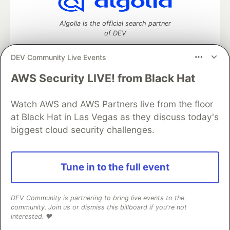
Algolia is the official search partner
of DEV
DEV Community Live Events
AWS Security LIVE! from Black Hat
DEV Community
— A space to discuss and keep up software
development and manage your software career
Watch AWS and AWS Partners live from the floor
Home
DEV Challenges
DEV++
Videos
DEV Education Tracks
DEV Help
Advertise on DEV
at Black Hat in Las Vegas as they discuss today's
Organization Accounts
DEV Showcase
About
Contact
biggest cloud security challenges.
Free Postgres Database
DEV Shop
MLH
Code of Conduct
Privacy Policy
Terms of Use
Built on
Forem
— the
open source
software that powers
DEV
Tune in to the full event
and other inclusive communities.
Made with love and
Ruby on Rails
. DEV Community
©
2016 -
2026.
DEV Community is partnering to bring live events to the
community. Join us or dismiss this billboard if you're not
interested. ❤️