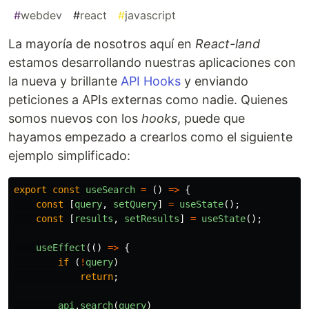
#
webdev
#
react
#
javascript
La mayoría de nosotros aquí en
React-land
estamos desarrollando nuestras aplicaciones con
la nueva y brillante
API Hooks
y enviando
peticiones a APIs externas como nadie. Quienes
somos nuevos con los
hooks
, puede que
hayamos empezado a crearlos como el siguiente
ejemplo simplificado:
export
const
useSearch
=
()
=>
{
const
[
query
,
setQuery
]
=
useState
();
const
[
results
,
setResults
]
=
useState
();
useEffect
(()
=>
{
if
(
!
query
)
return
;
api
.
search
(
query
)