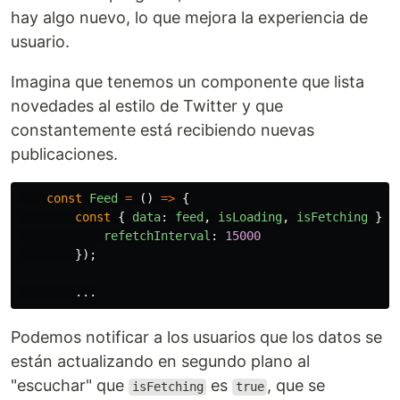
hay algo nuevo, lo que mejora la experiencia de
usuario.
Imagina que tenemos un componente que lista
novedades al estilo de Twitter y que
constantemente está recibiendo nuevas
publicaciones.
const
Feed
=
()
=>
{
const
{
data
:
feed
,
isLoading
,
isFetching
}
=
refetchInterval
:
15000
});
...
Podemos notificar a los usuarios que los datos se
están actualizando en segundo plano al
"escuchar" que
es
, que se
isFetching
true