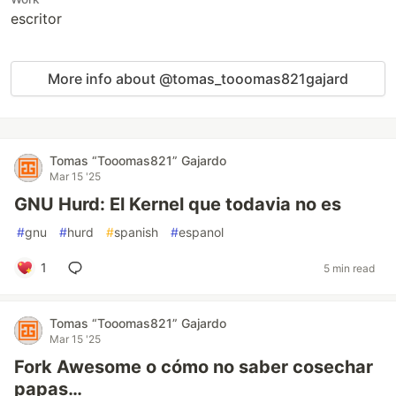
escritor
More info about @tomas_tooomas821gajard
Tomas “Tooomas821” Gajardo
Mar 15 '25
GNU Hurd: El Kernel que todavia no es
#
gnu
#
hurd
#
spanish
#
espanol
1
5 min read
Tomas “Tooomas821” Gajardo
Mar 15 '25
Fork Awesome o cómo no saber cosechar
papas…