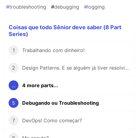
#
troubleshooting
#
debugging
#
logging
Coisas que todo Sênior deve saber (8 Part
Series)
1
Trabalhando com dinheiro!
2
Design Patterns. E se alguém já tiver resolvido seu problema?
...
4 more parts...
5
Debugando ou Troubleshooting
7
DevOps! Como começar?