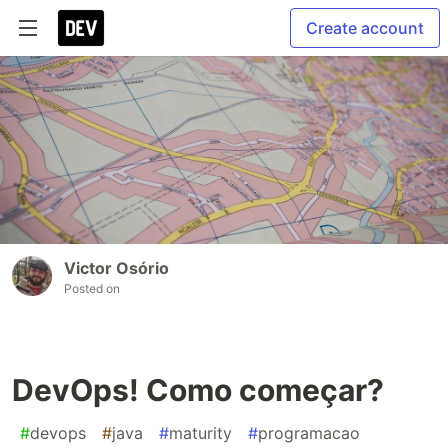
Create account
Victor Osório
Posted on
DevOps! Como começar?
#
devops
#
java
#
maturity
#
programacao