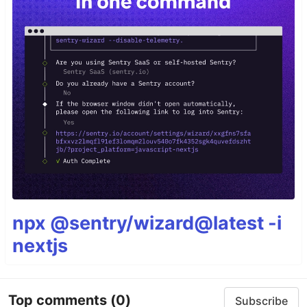
npx @sentry/wizard@latest -i
nextjs
Top comments
(0)
Subscribe