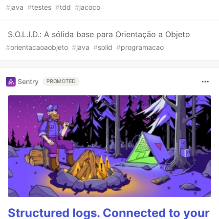
#
java
#
testes
#
tdd
#
jacoco
S.O.L.I.D.: A sólida base para Orientação a Objeto
#
orientacaoaobjeto
#
java
#
solid
#
programacao
Sentry
PROMOTED
Structured logs. Connected to your