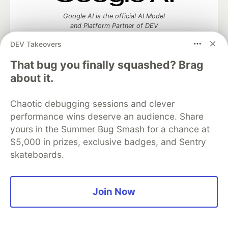
Google AI is the official AI Model
and Platform Partner of DEV
DEV Takeovers
That bug you finally squashed? Brag
about it.
Neon is the official database
partner of DEV
Chaotic debugging sessions and clever
performance wins deserve an audience. Share
yours in the Summer Bug Smash for a chance at
Algolia is the official search partner
$5,000 in prizes, exclusive badges, and Sentry
of DEV
skateboards.
Join Now
DEV Community
— A space to discuss and keep up software
development and manage your software career
Home
DEV Challenges
DEV++
Videos
DEV Education Tracks
DEV Help
Advertise on DEV