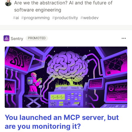
Are we the abstraction? AI and the future of
software engineering
#
ai
#
programming
#
productivity
#
webdev
Sentry
PROMOTED
You launched an MCP server, but
are you monitoring it?