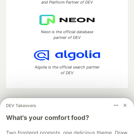
and Platform Partner of DEV
Neon is the official database
partner of DEV
Algolia is the official search partner
of DEV
DEV Community
— A space to discuss and keep up software
DEV Takeovers
development and manage your software career
Home
DEV Challenges
DEV++
Videos
What's your comfort food?
DEV Education Tracks
DEV Help
Advertise on DEV
Organization Accounts
DEV Showcase
About
Contact
Two frontend prompts, one delicious theme. Draw
Free Postgres Database
DEV Shop
MLH