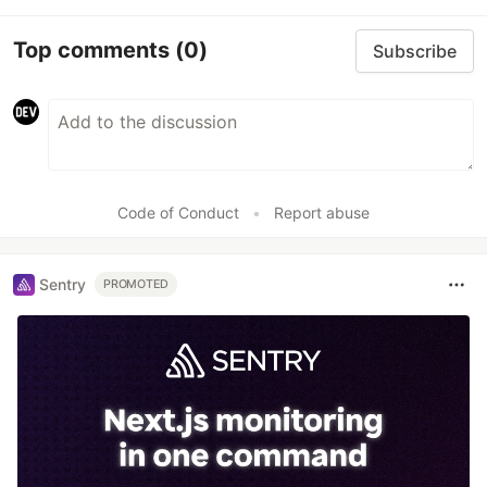
Top comments
(0)
Subscribe
Code of Conduct
•
Report abuse
Sentry
PROMOTED