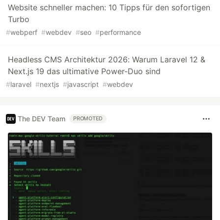
Website schneller machen: 10 Tipps für den sofortigen
Turbo
#
webperf
#
webdev
#
seo
#
performance
Headless CMS Architektur 2026: Warum Laravel 12 &
Next.js 19 das ultimative Power-Duo sind
#
laravel
#
nextjs
#
javascript
#
webdev
The DEV Team
PROMOTED