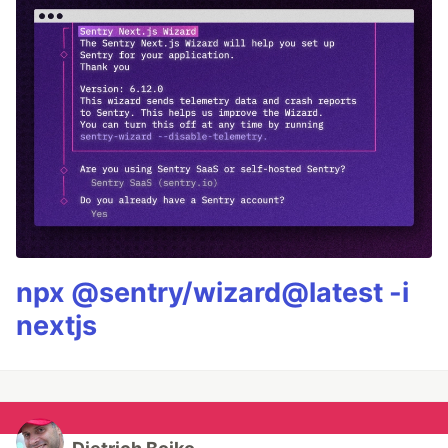
npx @sentry/wizard@latest -i
nextjs