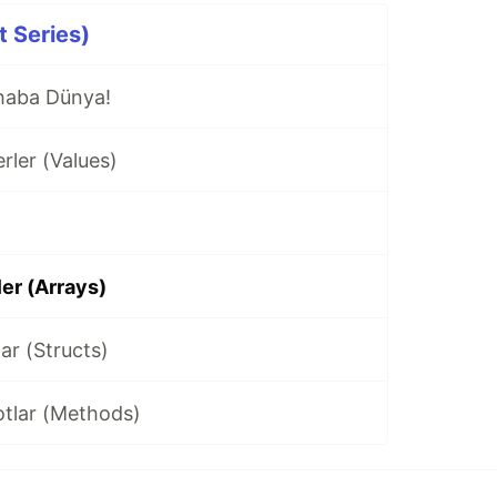
t Series)
haba Dünya!
rler (Values)
ler (Arrays)
ar (Structs)
otlar (Methods)