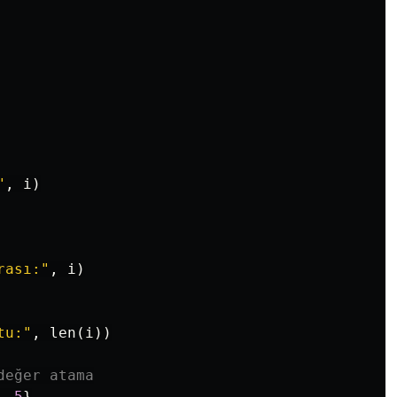
"
,
i
)
rası:"
,
i
)
tu:"
,
len
(
i
))
değer atama
,
5
}