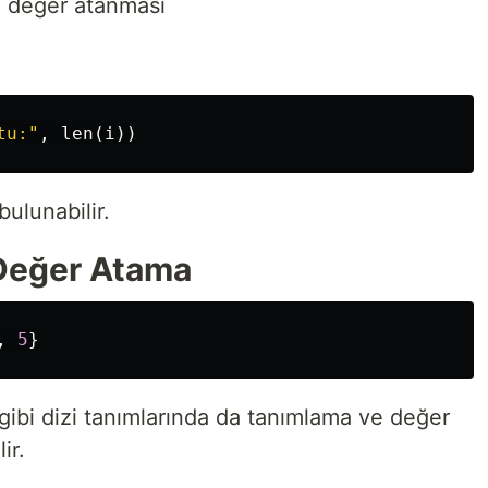
) değer atanması
tu:"
,
len
(
i
))
bulunabilir.
 Değer Atama
,
5
}
gibi dizi tanımlarında da tanımlama ve değer
ir.