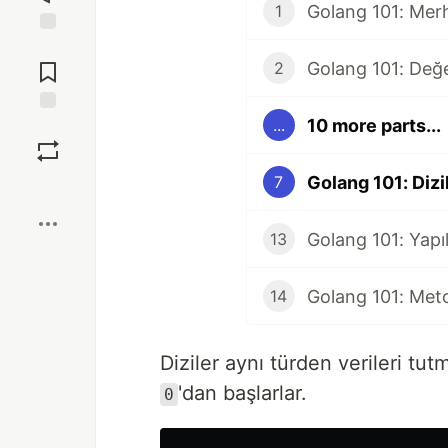
Golang 101: Mer
1
Jump to
Comments
Golang 101: Değe
2
10 more parts...
...
Save
Golang 101: Dizi
7
Boost
Golang 101: Yapıl
13
Golang 101: Met
14
Diziler aynı türden verileri tut
'dan başlarlar.
0