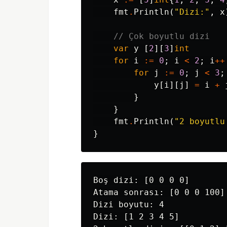
fmt
.
Println
(
"Dizi:"
,
x
// Çok boyutlu dizi
var
y
[
2
][
3
]
int
for
i
:=
0
;
i
<
2
;
i
++
for
j
:=
0
;
j
<
3
;
y
[
i
][
j
]
=
i
+
}
}
fmt
.
Println
(
"2 boyutlu
}
Boş dizi: [0 0 0 0]

Atama sonrası: [0 0 0 100]

Dizi boyutu: 4

Dizi: [1 2 3 4 5]
