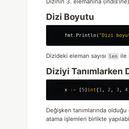
Dizinin 3. elemanına (
indis'ine
Dizi Boyutu
fmt
.
Println
(
"Dizi boyu
Dizideki eleman sayısı
ile 
len
Diziyi Tanımlarken
x
:=
[
5
]
int
{
1
,
2
,
3
,
4
Değişken tanımlarında olduğu 
atama işlemleri birlikte yapılabil