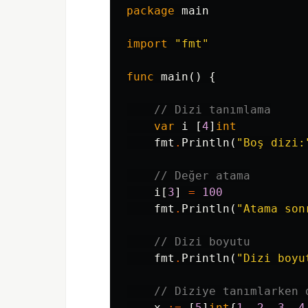
package
main
import
"fmt"
func
main
()
{
// Dizi tanımlama
var
i
[
4
]
int
fmt
.
Println
(
"Boş dizi:
// Değer atama
i
[
3
]
=
100
fmt
.
Println
(
"Atama son
// Dizi boyutu
fmt
.
Println
(
"Dizi boyu
// Diziye tanımlarken 
x
:=
[
5
]
int
{
1
,
2
,
3
,
4