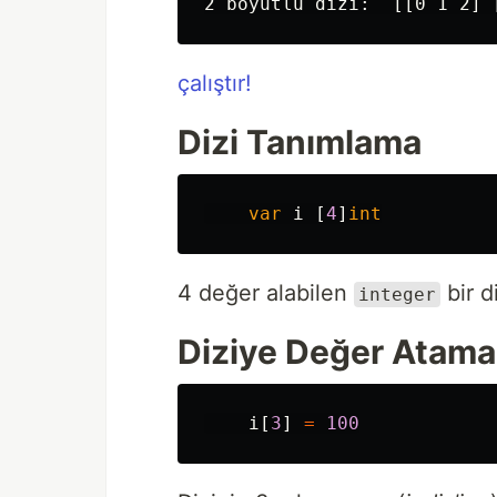
çalıştır!
Dizi Tanımlama
var
i
[
4
]
int
4 değer alabilen
bir d
integer
Diziye Değer Atama
i
[
3
]
=
100