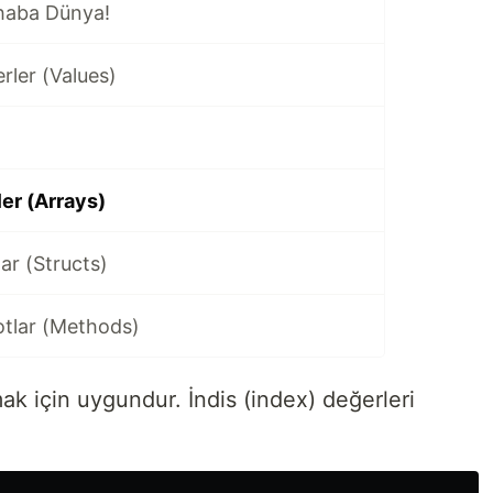
haba Dünya!
rler (Values)
ler (Arrays)
ar (Structs)
otlar (Methods)
mak için uygundur. İndis (index) değerleri