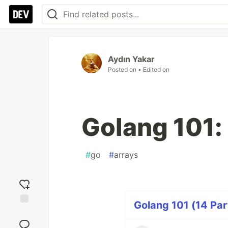
Aydın Yakar
Posted on
• Edited on
Golang 101: 
#
go
#
arrays
Golang 101 (14 Par
Add
reaction