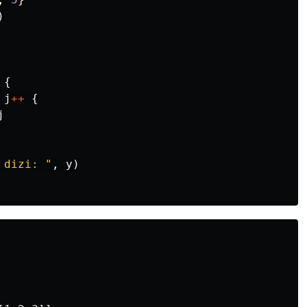
)
{
j
++
{
j
 dizi: "
,
y
)