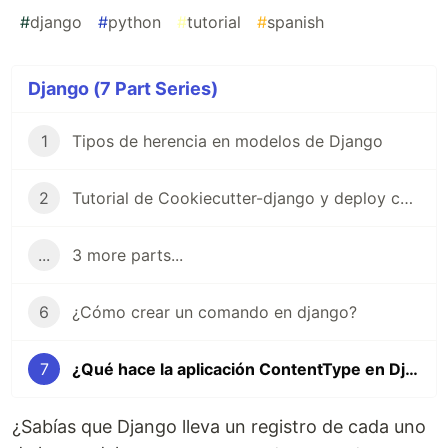
#
django
#
python
#
tutorial
#
spanish
Django (7 Part Series)
1
Tipos de herencia en modelos de Django
2
Tutorial de Cookiecutter-django y deploy con Docker-compose en linux
...
3 more parts...
6
¿Cómo crear un comando en django?
7
¿Qué hace la aplicación ContentType en Django?
¿Sabías que Django lleva un registro de cada uno