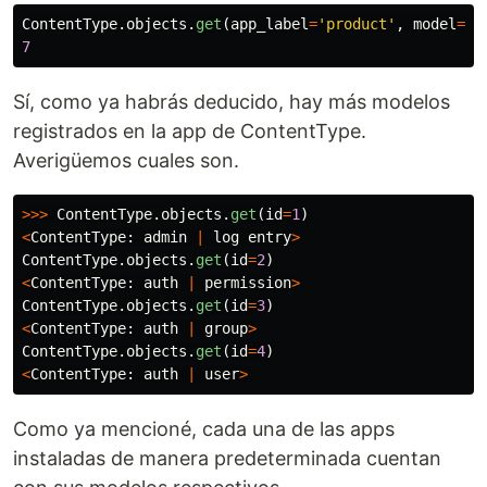
ContentType
.
objects
.
get
(
app_label
=
'
product
'
,
model
=
"
p
7
Sí, como ya habrás deducido, hay más modelos
registrados en la app de ContentType.
Averigüemos cuales son.
>>>
ContentType
.
objects
.
get
(
id
=
1
)
<
ContentType
:
admin
|
log
entry
>
ContentType
.
objects
.
get
(
id
=
2
)
<
ContentType
:
auth
|
permission
>
ContentType
.
objects
.
get
(
id
=
3
)
<
ContentType
:
auth
|
group
>
ContentType
.
objects
.
get
(
id
=
4
)
<
ContentType
:
auth
|
user
>
Como ya mencioné, cada una de las apps
instaladas de manera predeterminada cuentan