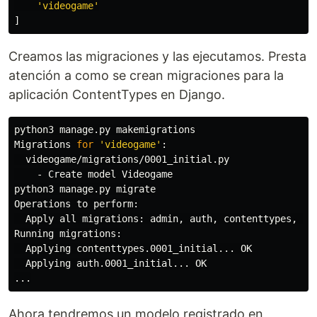
'
videogame
'
]
Creamos las migraciones y las ejecutamos. Presta
atención a como se crean migraciones para la
aplicación ContentTypes en Django.
python3 manage.py makemigrations

Migrations 
for
'videogame'
:

  videogame/migrations/0001_initial.py

    - Create model Videogame

python3 manage.py migrate

Operations to perform:

  Apply all migrations: admin, auth, contenttypes, ses
Running migrations:

  Applying contenttypes.0001_initial... OK

  Applying auth.0001_initial... OK

Ahora tendremos un modelo registrado en