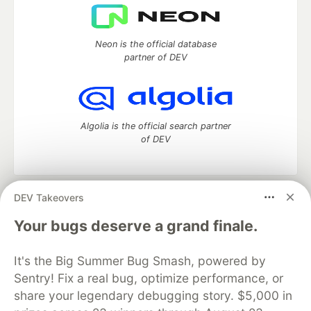
Neon is the official database
partner of DEV
Algolia is the official search partner
of DEV
DEV Takeovers
DEV Community
— A space to discuss and keep up software
development and manage your software career
Your bugs deserve a grand finale.
Home
DEV Challenges
DEV++
Videos
DEV Education Tracks
DEV Help
Advertise on DEV
It's the Big Summer Bug Smash, powered by
Organization Accounts
DEV Showcase
About
Contact
Sentry! Fix a real bug, optimize performance, or
Free Postgres Database
DEV Shop
MLH
Code of Conduct
Privacy Policy
Terms of Use
share your legendary debugging story. $5,000 in
Built on
Forem
— the
open source
software that powers
DEV