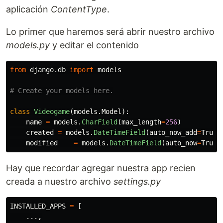
aplicación
ContentType
.
Lo primer que haremos será abrir nuestro archivo
models.py
y editar el contenido
from
django.db
import
models
class
Videogame
(
models
.
Model
):
name
=
models
.
CharField
(
max_length
=
256
)
created
=
models
.
DateTimeField
(
auto_now_add
=
True
)
modified
=
models
.
DateTimeField
(
auto_now
=
True
)
Hay que recordar agregar nuestra app recien
creada a nuestro archivo
settings.py
INSTALLED_APPS
=
[
...,