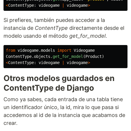
<
ContentType
:
videogame
|
videogame
>
Si prefieres, también puedes acceder a la
instancia de
ContentType
directamente desde el
modelo usando el método
get_for_model
.
from
videogame.models
import
Videogame
ContentType
.
objects
.
get_for_model
(
Product
)
<
ContentType
:
videogame
|
videogame
>
Otros modelos guardados en
ContentType de Django
Como ya sabes, cada entrada de una tabla tiene
un identificador único, la id, mira lo que pasa si
accedemos al id de la instancia que acabamos de
crear.