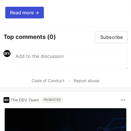
Read more →
Top comments
(0)
Subscribe
Code of Conduct
•
Report abuse
The DEV Team
PROMOTED