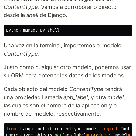
ContentType
. Vamos a corroborarlo directo
desde la
shell
de Django.
python
manage
.
py
shell
Una vez en la terminal, importemos el modelo
ContentType
.
Justo como cualquier otro modelo, podemos usar
su ORM para obtener los datos de los modelos.
Cada objecto del modelo
ContentType
tendrá
una propiedad llamada
app_label
, y otra
model
,
las cuales son el nombre de la aplicación y el
nombre del modelo, respectivamente.
from
django.contrib.contenttypes.models
import
Conten
ContentType
.
objects
.
get
(
app_label
=
'
product
'
,
model
=
"
p