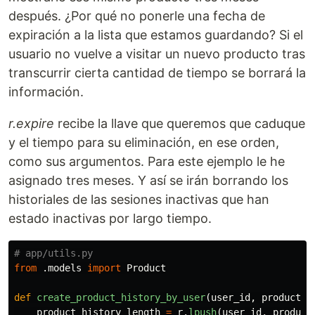
después. ¿Por qué no ponerle una fecha de
expiración a la lista que estamos guardando? Si el
usuario no vuelve a visitar un nuevo producto tras
transcurrir cierta cantidad de tiempo se borrará la
información.
r.expire
recibe la llave que queremos que caduque
y el tiempo para su eliminación, en ese orden,
como sus argumentos. Para este ejemplo le he
asignado tres meses. Y así se irán borrando los
historiales de las sesiones inactivas que han
estado inactivas por largo tiempo.
from
.models
import
Product
def
create_product_history_by_user
(
user_id
,
product_i
product_history_length
=
r
.
lpush
(
user_id
,
product