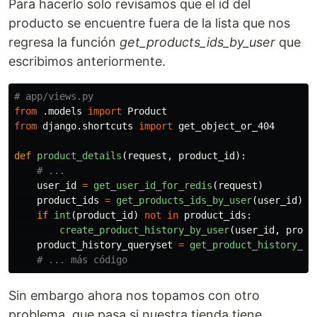
Para hacerlo solo revisamos que el id del
producto se encuentre fuera de la lista que nos
regresa la función
get_products_ids_by_user
que
escribimos anteriormente.
from
.models
import
Product
from
django.shortcuts
import
get_object_or_404
def
product_details
(
request
,
product_id
):
user_id
=
get_user_id_for_redis
(
request
)
product_ids
=
get_products_ids_by_user
(
user_id
)
if
int
(
product_id
)
not
in
product_ids
:
create_product_history_by_user
(
user_id
,
produ
product_history_queryset
=
get_product_history_qu
Sin embargo ahora nos topamos con otro
problema, que pasa si nuestra tienda tiene