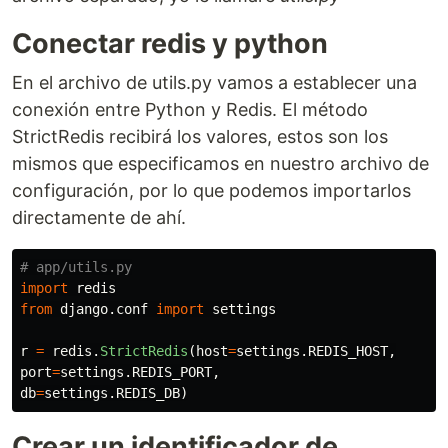
Conectar redis y python
En el archivo de utils.py vamos a establecer una
conexión entre Python y Redis. El método
StrictRedis recibirá los valores, estos son los
mismos que especificamos en nuestro archivo de
configuración, por lo que podemos importarlos
directamente de ahí.
import
redis
from
django.conf
import
settings
r
=
redis
.
StrictRedis
(
host
=
settings
.
REDIS_HOST
,
port
=
settings
.
REDIS_PORT
,
db
=
settings
.
REDIS_DB
)
Crear un identificador de