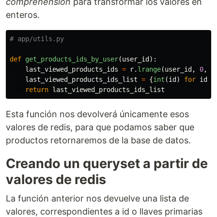
comprehensión
para transformar los valores en
enteros.
def
get_products_ids_by_user
(
user_id
):
last_viewed_products_ids
=
r
.
lrange
(
user_id
,
0
,
-
last_viewed_products_ids_list
=
{
int
(
id
)
for
id
i
return
last_viewed_products_ids_list
Esta función nos devolverá únicamente esos
valores de redis, para que podamos saber que
productos retornaremos de la base de datos.
Creando un queryset a partir de
valores de redis
La función anterior nos devuelve una lista de
valores, correspondientes a id o llaves primarias