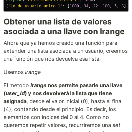
{
"
id_de_usuario_unico_1
"
:
[
1000
,
34
,
22
,
100
,
5
,
6
]}
Obtener una lista de valores
asociada a una llave con lrange
Ahora que ya hemos creado una función para
extender una lista asociada a un usuario, creemos
una función que nos devuelva esa lista.
Usemos
lrange
El método
lrange
nos permite pasarle una llave
(
user_id
) y nos devolverá la lista que tiene
asignada
, desde el valor inicial (0), hasta el final
(4), contando desde el principio. Es decir, los
elementos con índices del 0 al 4. Como no
queremos repetir valores, recurriremos una
set