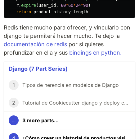
r
.
expire
(
user_id
,
60
*
60
*
24
*
90
)
return
product_history_length
Redis tiene mucho para ofrecer, y vincularlo con
django te permiterá hacer mucho. Te dejo la
documentación de redis
por si quieres
profundizar en ella y sus
bindings en python.
Django (7 Part Series)
1
Tipos de herencia en modelos de Django
2
Tutorial de Cookiecutter-django y deploy con Docker-compose en linux
...
3 more parts...
4
¿Cómo crear un historial de productos visitados con django y redis?