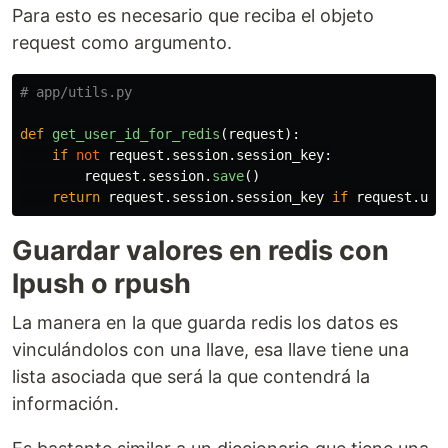
Para esto es necesario que reciba el objeto
request como argumento.
def
get_user_id_for_redis
(
request
):
if
not
request
.
session
.
session_key
:
request
.
session
.
save
()
return
request
.
session
.
session_key
if
request
.
use
Guardar valores en redis con
lpush o rpush
La manera en la que guarda redis los datos es
vinculándolos con una llave, esa llave tiene una
lista asociada que será la que contendrá la
información.