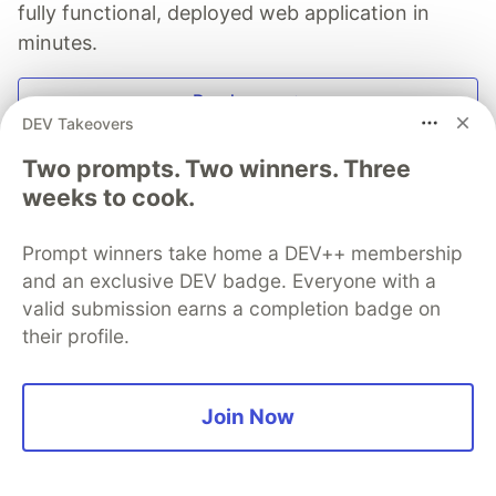
fully functional, deployed web application in
minutes.
Read more →
DEV Takeovers
Two prompts. Two winners. Three
weeks to cook.
Eduardo Zepeda
Prompt winners take home a DEV++ membership
and an exclusive DEV badge. Everyone with a
Follow
valid submission earns a completion badge on
their profile.
#Webdev, mostly backend 🧑‍💻 🔍 Writing about APIs,
databases & tech opinions 👉 Follow me on social
media for insights, memes and rants
Join Now
LOCATION
Nowhere