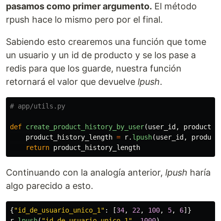
pasamos como primer argumento.
El método
rpush hace lo mismo pero por el final.
Sabiendo esto crearemos una función que tome
un usuario y un id de producto y se los pase a
redis para que los guarde, nuestra función
retornará el valor que devuelve
lpush
.
def
create_product_history_by_user
(
user_id
,
product_i
product_history_length
=
r
.
lpush
(
user_id
,
product
return
product_history_length
Continuando con la analogía anterior,
lpush
haría
algo parecido a esto.
{
"
id_de_usuario_unico_1
"
:
[
34
,
22
,
100
,
5
,
6
]}
r
.
lpush
(
"
id_de_usuario_unico_1
"
,
1000
)