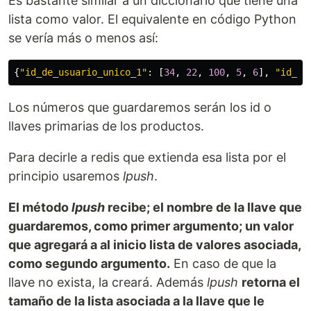
Es bastante similar a un diccionario que tiene una
lista como valor. El equivalente en código Python
se vería más o menos así:
{
"
id_de_usuario_unico_1
"
:
[
34
,
22
,
100
,
5
,
6
],
"
id_de
Los números que guardaremos serán los id o
llaves primarias de los productos.
Para decirle a redis que extienda esa lista por el
principio usaremos
lpush
.
El método
lpush
recibe; el nombre de la llave que
guardaremos, como primer argumento; un valor
que agregará a al inicio lista de valores asociada,
como segundo argumento.
En caso de que la
llave no exista, la creará. Además
lpush
retorna el
tamaño de la lista asociada a la llave que le