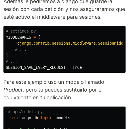
Además le pediremos a django que guarde la
sesión con cada petición y nos aseguraremos que
esté activo el middleware para sesiones.
MIDDLEWARES
=
[
'
django.contrib.sessions.middleware.SessionMiddle
]
SESSION_SAVE_EVERY_REQUEST
=
True
Para este ejemplo uso un modelo llamado
Product,
pero tu puedes sustituirlo por el
equivalente en tu aplicación.
from
django.db
import
models