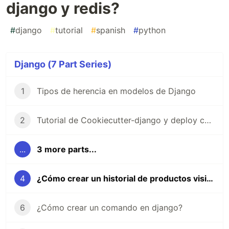
django y redis?
#
django
#
tutorial
#
spanish
#
python
Django (7 Part Series)
1
Tipos de herencia en modelos de Django
2
Tutorial de Cookiecutter-django y deploy con Docker-compose en linux
...
3 more parts...
4
¿Cómo crear un historial de productos visitados con django y redis?
6
¿Cómo crear un comando en django?