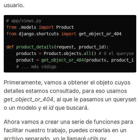
usuario.
from
.models
import
Product
from
django.shortcuts
import
get_object_or_404
def
product_details
(
request
,
product_id
):
products
=
Product
.
objects
.
all
()
product
=
get_object_or_404
(
products
,
product_id
)
Primeramente, vamos a obtener el objeto cuyos
detalles estamos consultado, para eso usamos
get_object_or_404
, al que le pasamos un queryset
o un modelo y el
id
que buscará.
Ahora vamos a crear una serie de funciones para
facilitar nuestro trabajo, puedes crearlas en un
archivo separado, yo le llamaré
utils.py