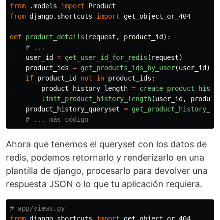
from
.models
import
Product
from
django.shortcuts
import
get_object_or_404
def
product_details
(
request
,
product_id
):
user_id
=
get_user_id_for_redis
(
request
)
product_ids
=
get_products_ids_by_user
(
user_id
)
if
product_id
not
in
product_ids
:
product_history_length
=
create_product_histo
limit_product_history_length
(
user_id
,
product
product_history_queryset
=
get_product_history_qu
Ahora que tenemos el queryset con los datos de
redis, podemos retornarlo y renderizarlo en una
plantilla de django, procesarlo para devolver una
respuesta JSON o lo que tu aplicación requiera.
from
django.shortcuts
import
get_object_or_404