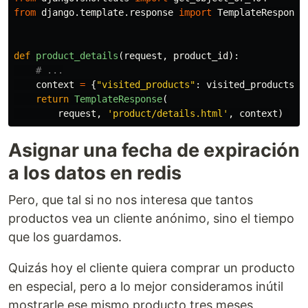
from
django.template.response
import
TemplateResponse
def
product_details
(
request
,
product_id
):
context
=
{
"
visited_products
"
:
visited_products
}
return
TemplateResponse
(
request
,
'
product/details.html
'
,
context
)
Asignar una fecha de expiración
a los datos en redis
Pero, que tal si no nos interesa que tantos
productos vea un cliente anónimo, sino el tiempo
que los guardamos.
Quizás hoy el cliente quiera comprar un producto
en especial, pero a lo mejor consideramos inútil
mostrarle ese mismo producto tres meses