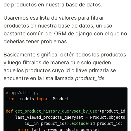
de productos en nuestra base de datos.
Usaremos esa lista de valores para filtrar
productos en nuestra base de datos, un uso
bastante común del ORM de django con el que no
deberías tener problemas.
Básicamente significa: obtén todos los productos
y luego fíltralos de manera que solo queden
aquellos productos cuyo id o llave primaria se
encuentre en la lista llamada
product_ids
from
.models
import
Product
def
get_product_history_queryset_by_user
(
product_ids
,
last_viewed_products_queryset
=
Product
.
objects
.
a
id__in
=
product_ids
).
exclude
(
id
=
product_id
)
return
last_viewed_products_queryset