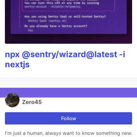
npx @sentry/wizard@latest -i
nextjs
Zero45
Follow
I'm just a human, always want to know something new.