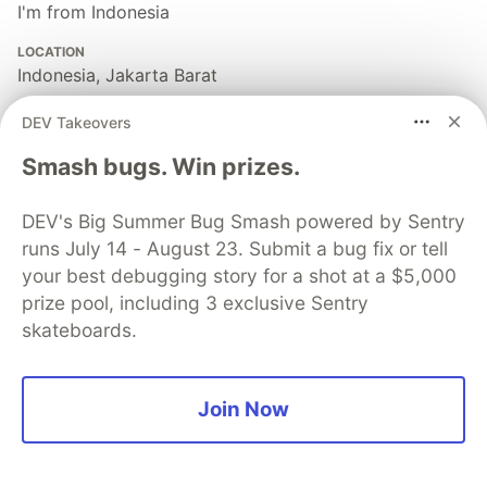
I'm from Indonesia
LOCATION
Indonesia, Jakarta Barat
EDUCATION
DEV Takeovers
UKRIDA
Smash bugs. Win prizes.
WORK
-
DEV's Big Summer Bug Smash powered by Sentry
JOINED
runs July 14 - August 23. Submit a bug fix or tell
your best debugging story for a shot at a $5,000
Trending on
DEV Community
prize pool, including 3 exclusive Sentry
skateboards.
Stratagems #21: The AI Thought P Was Still Alive.
P Was Already Gone.
Join Now
#
ai
#
discuss
#
career
#
programming
Meme Monday