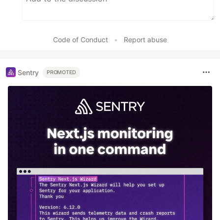
Code of Conduct
•
Report abuse
Sentry
PROMOTED