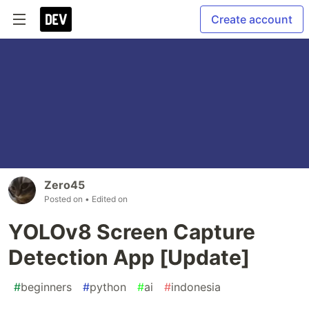
Create account
Zero45
Posted on
• Edited on
YOLOv8 Screen Capture
Detection App [Update]
#
beginners
#
python
#
ai
#
indonesia