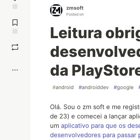
zmsoft
Posted on
Jump to
Comments
Leitura obri
Save
desenvolved
Boost
da PlayStor
#
android
#
androiddev
#
google
Olá. Sou o zm soft e me regis
de 23) e comecei a lançar apl
um
aplicativo para que os d
desenvolvedores para passar 