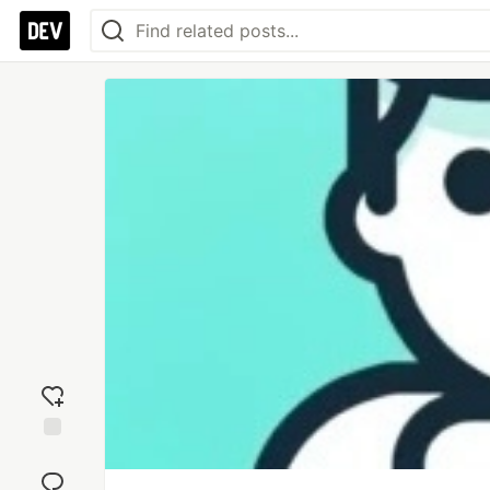
Add
reaction