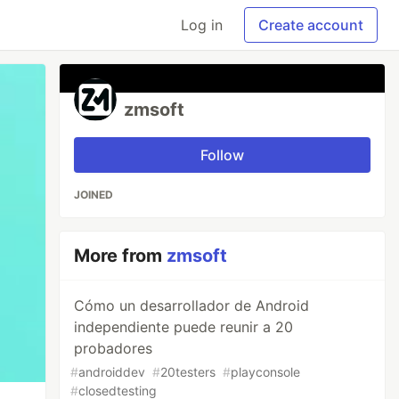
Log in
Create account
zmsoft
Follow
JOINED
More from
zmsoft
Cómo un desarrollador de Android
independiente puede reunir a 20
probadores
#
androiddev
#
20testers
#
playconsole
#
closedtesting