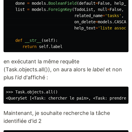
done
=
models
.
BooleanField
(
default
=
False
,
help_te
list
=
models
.
ForeignKey
(
TodoList
,
null
=
False
,
related_name
=
'
tasks
'
,
on_delete
=
models
.
CASCADE
help_text
=
'
liste associé
def
__str__
(
self
):
return
self
.
label
en exécutant la même requête
(Task.objects.all()), on aura alors le
label
et non
plus l'
id
d'affiché :
>>> Task.objects.all()

Maintenant, je souhaite recherche la tâche
identifiée d'id 2