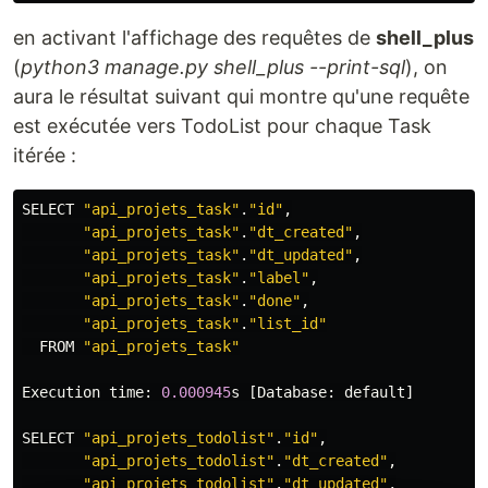
en activant l'affichage des requêtes de
shell_plus
(
python3 manage.py shell_plus --print-sql
), on
aura le résultat suivant qui montre qu'une requête
est exécutée vers TodoList pour chaque Task
itérée :
SELECT
"
api_projets_task
"
.
"
id
"
,
"
api_projets_task
"
.
"
dt_created
"
,
"
api_projets_task
"
.
"
dt_updated
"
,
"
api_projets_task
"
.
"
label
"
,
"
api_projets_task
"
.
"
done
"
,
"
api_projets_task
"
.
"
list_id
"
FROM
"
api_projets_task
"
Execution
time
:
0.000945
s
[
Database
:
default
]
SELECT
"
api_projets_todolist
"
.
"
id
"
,
"
api_projets_todolist
"
.
"
dt_created
"
,
"
api_projets_todolist
"
.
"
dt_updated
"
,