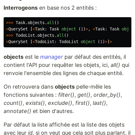
Interrogeons
en base nos 2 entités :
>>>
Task
.
objects
.
all
()
<
QuerySet
[
<
Task
:
Task
object 
(
1
)
>
,
<
Task
:
Task
objec
>>>
TodoList
.
objects
.
all
()
<
QuerySet
[
<
TodoList
:
TodoList
object 
(
1
)
>
]
>
objects
est le
manager
par défaut des entités, il
contient l'API pour requêter les objets, ici,
all()
qui
renvoie l'ensemble des lignes de chaque entité.
On retrouvera dans
objects
pelle-mêle les
fonctions suivantes :
filter()
,
get()
,
order_by()
,
count()
,
exists()
,
exclude()
,
first()
,
last()
,
annotate()
et bien d'autres.
Par défaut la liste affichée est la liste des objets
avec leur
id
, si on veut que cela soit plus parlant, il