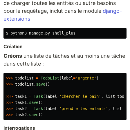
de charger toutes les entités ou autre besoins
pour le requêtage, inclut dans le module
django-
extensions
Création
Créons
une liste de tâches et au moins une tâche
dans cette liste :
>>>
todolist
=
TodoList
(
label
=
'
urgente
'
)
>>>
todolist
.
save
()
>>>
task1
=
Task
(
label
=
'
chercher le pain
'
,
list
=
todol
>>>
task1
.
save
()
>>>
task2
=
Task
(
label
=
'
prendre les enfants
'
,
list
=
to
>>>
task2
.
save
()
Interrogations