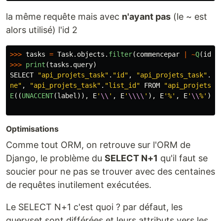
la même requête mais avec
n'ayant pas
(le ~ est
alors utilisé) l'id 2
>>>
tasks
=
Task
.
objects
.
filter
(
commencepar
|
~
Q
(
id
=
2
>>>
print
(
tasks
.
query
)
SELECT
"
api_projets_task
"
.
"
id
"
,
"
api_projets_task
"
.
"
d
ne
"
,
"
api_projets_task
"
.
"
list_id
"
FROM
"
api_projets_t
E
((
UNACCENT
(
label
)),
E
'
\\
'
,
E
'
\\\\
'
),
E
'
%
'
,
E
'
\\
%
'
),
Optimisations
Comme tout ORM, on retrouve sur l'ORM de
Django, le problème du
SELECT N+1
qu'il faut se
soucier pour ne pas se trouver avec des centaines
de requêtes inutilement exécutées.
Le SELECT N+1 c'est quoi ? par défaut, les
queryset sont différées et leurs attributs vers les