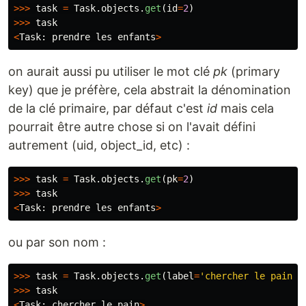
>>>
task
=
Task
.
objects
.
get
(
id
=
2
)
>>>
task
<
Task
:
prendre
les
enfants
>
on aurait aussi pu utiliser le mot clé
pk
(primary
key) que je préfère, cela abstrait la dénomination
de la clé primaire, par défaut c'est
id
mais cela
pourrait être autre chose si on l'avait défini
autrement (uid, object_id, etc) :
>>>
task
=
Task
.
objects
.
get
(
pk
=
2
)
>>>
task
<
Task
:
prendre
les
enfants
>
ou par son nom :
>>>
task
=
Task
.
objects
.
get
(
label
=
'
chercher le pain
'
)
>>>
task
<
Task
:
chercher
le
pain
>