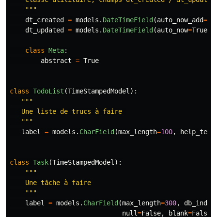
"""
dt_created
=
models
.
DateTimeField
(
auto_now_add
=
Tr
dt_updated
=
models
.
DateTimeField
(
auto_now
=
True
)
class
Meta
:
abstract
=
True
class
TodoList
(
TimeStampedModel
):
"""
   Une liste de trucs à faire 

"""
label
=
models
.
CharField
(
max_length
=
100
,
help_text
class
Task
(
TimeStampedModel
):
"""
    Une tâche à faire

"""
label
=
models
.
CharField
(
max_length
=
300
,
db_index
null
=
False
,
blank
=
False
,