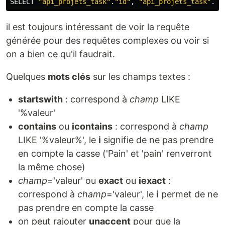
SELECT
"
api_projets_task
"
.
"
id
"
,
"
api_projets_task
"
.
"
d
il est toujours intéressant de voir la requête
générée pour des requêtes complexes ou voir si
on a bien ce qu'il faudrait.
Quelques
mots clés
sur les champs textes :
startswith
: correspond à
champ
LIKE
'%valeur'
contains
ou
icontains
: correspond à
champ
LIKE '%valeur%', le
i
signifie de ne pas prendre
en compte la casse ('Pain' et 'pain' renverront
la même chose)
champ
='valeur' ou
exact
ou
iexact
:
correspond à
champ
='valeur', le
i
permet de ne
pas prendre en compte la casse
on peut rajouter
unaccent
pour que la