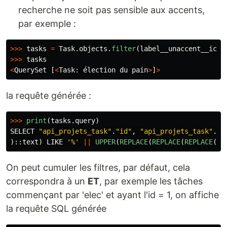
recherche ne soit pas sensible aux accents,
par exemple :
>>>
tasks
=
Task
.
objects
.
filter
(
label__unaccent__icon
>>>
tasks
<
QuerySet
[
<
Task
:
élection
du
pain
>
]
>
la requête générée :
>>>
print
(
tasks
.
query
)
SELECT
"
api_projets_task
"
.
"
id
"
,
"
api_projets_task
"
.
"
d
)::
text
)
LIKE
'
%
'
||
UPPER
(
REPLACE
(
REPLACE
(
REPLACE
((
U
On peut cumuler les filtres, par défaut, cela
correspondra à un
ET
, par exemple les tâches
commençant par 'elec' et ayant l'id = 1, on affiche
la requête SQL générée