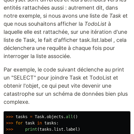
entités rattachées aussi : autrement dit, dans
notre exemple, si nous avons une liste de
Task
et
que nous souhaitons afficher la
TodoList
à
laquelle elle est rattachée, sur une itération d'une
liste de Task, le fait d'afficher task.list.label , cela
déclenchera une requête à chaque fois pour
interroger la liste associée.
Par exemple, le code suivant déclenche au print
un "SELECT" pour joindre Task et TodoList et
obtenir l'objet, ce qui peut vite devenir une
catastrophe sur un schéma de données bien plus
complexe.
>>>
tasks
=
Task
.
objects
.
all
()
>>>
for
task
in
tasks
:
>>>
print
(
tasks
.
list
.
label
)