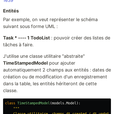
1e39
Entités
Par exemple, on veut représenter le schéma
suivant sous forme UML :
Task * ---- 1 TodoList
: pouvoir créer des listes de
tâches à faire.
J'utilise une classe utilitaire "abstraite"
TimeStampedModel
pour ajouter
automatiquement 2 champs aux entités : dates de
création ou de modification d'un enregistrement
dans la table, les entités hériteront de cette
classe.
class
TimeStampedModel
(
models
.
Model
):
"""
    Classe utilitaire, champs dt_created / dt_updated
