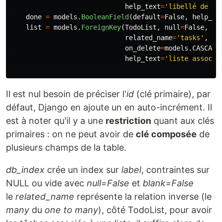
help_text
=
'
libellé de la
done
=
models
.
BooleanField
(
default
=
False
,
help_te
list
=
models
.
ForeignKey
(
TodoList
,
null
=
False
,
related_name
=
'
tasks
'
,
on_delete
=
models
.
CASCADE
help_text
=
'
liste associé
Il est nul besoin de préciser l'
id
(clé primaire), par
défaut, Django en ajoute un en auto-incrément. Il
est à noter qu'il y a une
restriction
quant aux clés
primaires : on ne peut avoir de
clé composée
de
plusieurs champs de la table.
db_index
crée un index sur
label
, contraintes sur
NULL ou vide avec
null=False
et
blank=False
le
related_name
représente la relation inverse (le
many
du
one to many
), côté TodoList, pour avoir