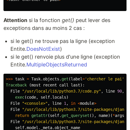
Attention
si la fonction
get()
peut lever des
exceptions dans au moins 2 cas :
si le get() ne trouve pas la ligne (exception
Entite.
DoesNotExist
)
si le get() renvoie plus d'une ligne (exception
Entite.
MultipleObjectsReturned
>>>
task
=
Task
.
objects
.
get
(
label
=
'
chercher le pai
'
)
Traceback 
(
most
recent
call
last
):
File
"
/usr/local/lib/python3.7/code.py
"
,
line
90
,
i
exec
(
code
,
self
.
locals
)
File
"
<console>
"
,
line
1
,
in
<
module
>
File
"
/usr/local/lib/python3.7/site-packages/django
return
getattr
(
self
.
get_queryset
(),
name
)(
*
args
,
File
"
/usr/local/lib/python3.7/site-packages/django
self
.
model
.
_meta
.
object_name