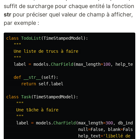
suffit de surcharge pour chaque entité la fonction
str
pour préciser quel valeur de champ à afficher,
par exemple :
class
TodoList
(
TimeStampedModel
):
"""
   Une liste de trucs à faire 

"""
label
=
models
.
CharField
(
max_length
=
100
,
help_text
def
__str__
(
self
):
return
self
.
label
class
Task
(
TimeStampedModel
):
"""
    Une tâche à faire

"""
label
=
models
.
CharField
(
max_length
=
300
,
db_index
null
=
False
,
blank
=
False
,
help_text
=
'
libellé de la