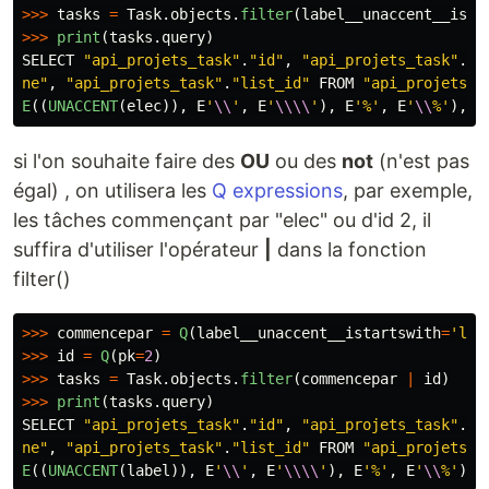
>>>
tasks
=
Task
.
objects
.
filter
(
label__unaccent__ista
>>>
print
(
tasks
.
query
)
SELECT
"
api_projets_task
"
.
"
id
"
,
"
api_projets_task
"
.
"
d
ne
"
,
"
api_projets_task
"
.
"
list_id
"
FROM
"
api_projets_t
E
((
UNACCENT
(
elec
)),
E
'
\\
'
,
E
'
\\\\
'
),
E
'
%
'
,
E
'
\\
%
'
),
E
si l'on souhaite faire des
OU
ou des
not
(n'est pas
égal) , on utilisera les
Q expressions
, par exemple,
les tâches commençant par "elec" ou d'id 2, il
suffira d'utiliser l'opérateur
|
dans la fonction
filter()
>>>
commencepar
=
Q
(
label__unaccent__istartswith
=
'
lab
>>>
id
=
Q
(
pk
=
2
)
>>>
tasks
=
Task
.
objects
.
filter
(
commencepar
|
id
)
>>>
print
(
tasks
.
query
)
SELECT
"
api_projets_task
"
.
"
id
"
,
"
api_projets_task
"
.
"
d
ne
"
,
"
api_projets_task
"
.
"
list_id
"
FROM
"
api_projets_t
E
((
UNACCENT
(
label
)),
E
'
\\
'
,
E
'
\\\\
'
),
E
'
%
'
,
E
'
\\
%
'
),