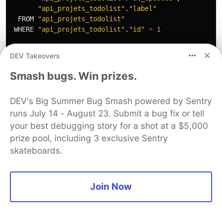
"
api_projets_todolist
"
.
"
label
"
FROM
"
api_projets_todolist
"
WHERE
"
api_projets_todolist
"
.
"
id
"
=
1
Execution
time
:
0.000498
s
[
Database
:
default
]
DEV Takeovers
Liste
1
Smash bugs. Win prizes.
SELECT
"
api_projets_todolist
"
.
"
id
"
,
"
api_projets_todolist
"
.
"
dt_created
"
,
DEV's Big Summer Bug Smash powered by Sentry
"
api_projets_todolist
"
.
"
dt_updated
"
,
runs July 14 - August 23. Submit a bug fix or tell
"
api_projets_todolist
"
.
"
label
"
FROM
"
api_projets_todolist
"
your best debugging story for a shot at a $5,000
WHERE
"
api_projets_todolist
"
.
"
id
"
=
2
prize pool, including 3 exclusive Sentry
skateboards.
Execution
time
:
0.000527
s
[
Database
:
default
]
Liste
2
Join Now
SELECT
"
api_projets_todolist
"
.
"
id
"
,
"
api_projets_todolist
"
.
"
dt_created
"
,
"
api_projets_todolist
"
.
"
dt_updated
"
,
"
api_projets_todolist
"
.
"
label
"