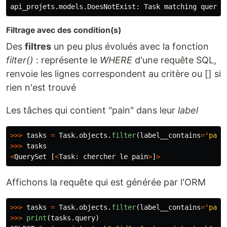
api_projets
.
models
.
DoesNotExist
:
Task
matching
query
Filtrage avec des condition(s)
Des
filtres
un peu plus évolués avec la fonction
filter()
: représente le
WHERE
d'une requête SQL,
renvoie les lignes correspondent au critère ou [] si
rien n'est trouvé
Les tâches qui contient "pain" dans leur
label
>>>
tasks
=
Task
.
objects
.
filter
(
label__contains
=
'
pain
>>>
tasks
<
QuerySet
[
<
Task
:
chercher
le
pain
>
]
>
Affichons la requête qui est générée par l'ORM
>>>
tasks
=
Task
.
objects
.
filter
(
label__contains
=
'
pain
>>>
print
(
tasks
.
query
)