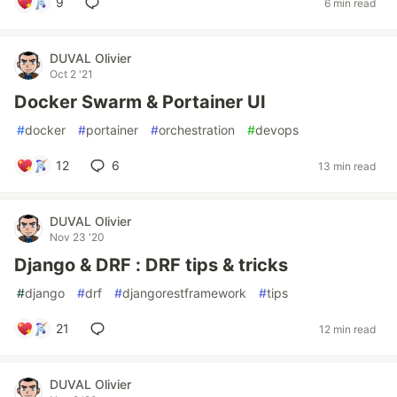
9
6 min read
DUVAL Olivier
Oct 2 '21
Docker Swarm & Portainer UI
#
docker
#
portainer
#
orchestration
#
devops
12
6
13 min read
DUVAL Olivier
Nov 23 '20
Django & DRF : DRF tips & tricks
#
django
#
drf
#
djangorestframework
#
tips
21
12 min read
DUVAL Olivier