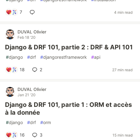
7
4 min read
DUVAL Olivier
Feb 18 '20
Django & DRF 101, partie 2 : DRF & API 101
#
django
#
drf
#
djangorestframework
#
api
18
2
27 min read
DUVAL Olivier
Jan 21 '20
Django & DRF 101, partie 1 : ORM et accès
à la donnée
#
django
#
drf
#
orm
16
3
15 min read