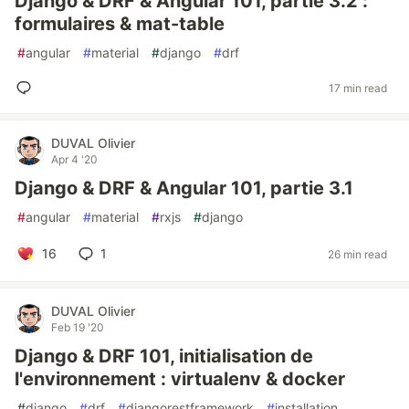
Django & DRF & Angular 101, partie 3.2 :
formulaires & mat-table
#
angular
#
material
#
django
#
drf
17 min read
DUVAL Olivier
Apr 4 '20
Django & DRF & Angular 101, partie 3.1
#
angular
#
material
#
rxjs
#
django
16
1
26 min read
DUVAL Olivier
Feb 19 '20
Django & DRF 101, initialisation de
l'environnement : virtualenv & docker
#
django
#
drf
#
djangorestframework
#
installation