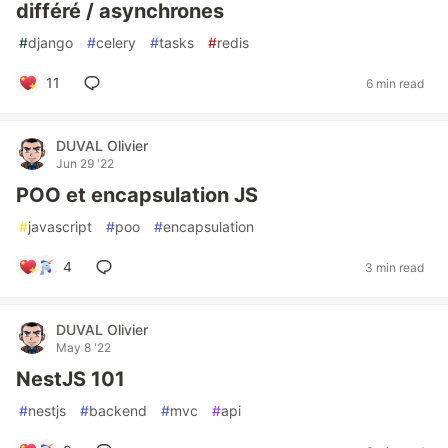
différé / asynchrones
#
django
#
celery
#
tasks
#
redis
11
6 min read
DUVAL Olivier
Jun 29 '22
POO et encapsulation JS
#
javascript
#
poo
#
encapsulation
4
3 min read
DUVAL Olivier
May 8 '22
NestJS 101
#
nestjs
#
backend
#
mvc
#
api