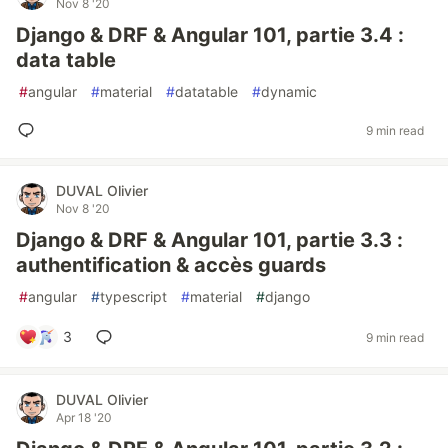
Nov 8 '20
Django & DRF & Angular 101, partie 3.4 :
data table
#
angular
#
material
#
datatable
#
dynamic
9 min read
DUVAL Olivier
Nov 8 '20
Django & DRF & Angular 101, partie 3.3 :
authentification & accès guards
#
angular
#
typescript
#
material
#
django
3
9 min read
DUVAL Olivier
Apr 18 '20