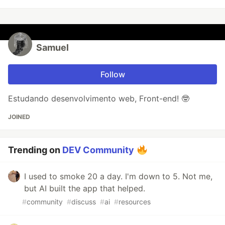
Samuel
Follow
Estudando desenvolvimento web, Front-end! 🤓
JOINED
Trending on
DEV Community
I used to smoke 20 a day. I'm down to 5. Not me,
but AI built the app that helped.
#
community
#
discuss
#
ai
#
resources