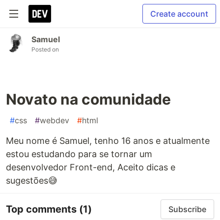
Create account
Samuel
Posted on
Novato na comunidade
#
css
#
webdev
#
html
Meu nome é Samuel, tenho 16 anos e atualmente
estou estudando para se tornar um
desenvolvedor Front-end, Aceito dicas e
sugestões😅
Top comments
(1)
Subscribe