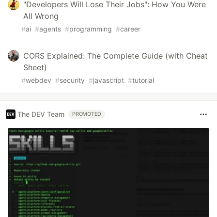
"Developers Will Lose Their Jobs": How You Were
All Wrong
#
ai
#
agents
#
programming
#
career
CORS Explained: The Complete Guide (with Cheat
Sheet)
#
webdev
#
security
#
javascript
#
tutorial
The DEV Team
PROMOTED