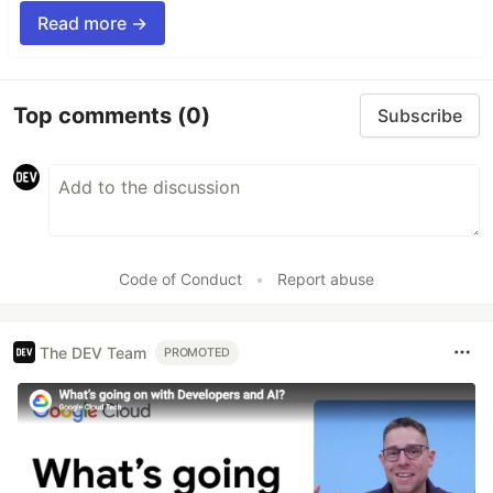
Read more →
Top comments
(0)
Subscribe
Code of Conduct
•
Report abuse
The DEV Team
PROMOTED