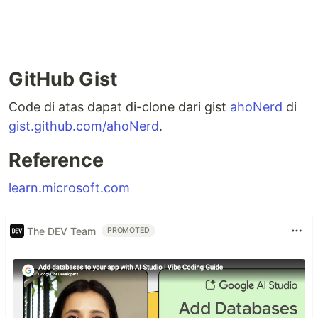
GitHub Gist
Code di atas dapat di-clone dari gist
ahoNerd
di
gist.github.com/ahoNerd
.
Reference
learn.microsoft.com
The DEV Team
PROMOTED