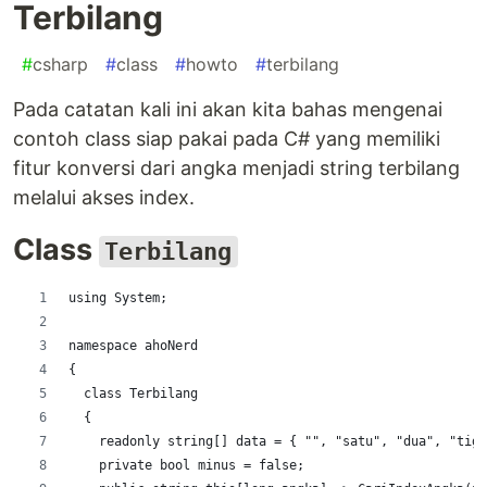
Terbilang
#
csharp
#
class
#
howto
#
terbilang
Pada catatan kali ini akan kita bahas mengenai
contoh class siap pakai pada C# yang memiliki
fitur konversi dari angka menjadi string terbilang
melalui akses index.
Class
Terbilang
using System;
namespace ahoNerd
{
  class Terbilang
  {
    readonly string[] data = { "", "satu", "dua", "tiga
    private bool minus = false;