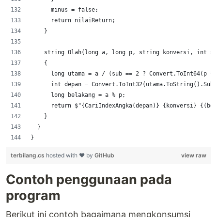
      minus = false;
      return nilaiReturn;
    }
    string Olah(long a, long p, string konversi, int su
    {
      long utama = a / (sub == 2 ? Convert.ToInt64(p * 
      int depan = Convert.ToInt32(utama.ToString().Subs
      long belakang = a % p;
      return $"{CariIndexAngka(depan)} {konversi} {(bel
    }
  }
}
terbilang.cs
hosted with ❤ by
GitHub
view raw
Contoh penggunaan pada
program
Berikut ini contoh bagaimana mengkonsumsi