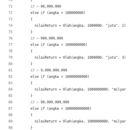
      }
      // ~ 99,999,999
      else if (angka < 100000000)
      {
        nilaiReturn = Olah(angka, 1000000, "juta", 2);
      }
      // ~ 999,999,999
      else if (angka < 1000000000)
      {
        nilaiReturn = Olah(angka, 1000000, "juta", 3);
      }
      // ~ 9,999,999,999
      else if (angka < 10000000000)
      {
        nilaiReturn = Olah(angka, 1000000000, "milyar")
      }
      // ~ 99,999,999,999
      else if (angka < 100000000000)
      {
        nilaiReturn = Olah(angka, 1000000000, "milyar",
      }