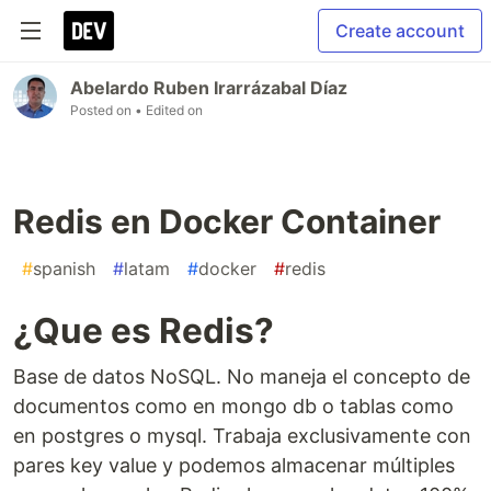
Create account
Abelardo Ruben Irarrázabal Díaz
Posted on
• Edited on
Redis en Docker Container
#
spanish
#
latam
#
docker
#
redis
¿Que es Redis?
Base de datos NoSQL. No maneja el concepto de
documentos como en mongo db o tablas como
en postgres o mysql. Trabaja exclusivamente con
pares key value y podemos almacenar múltiples