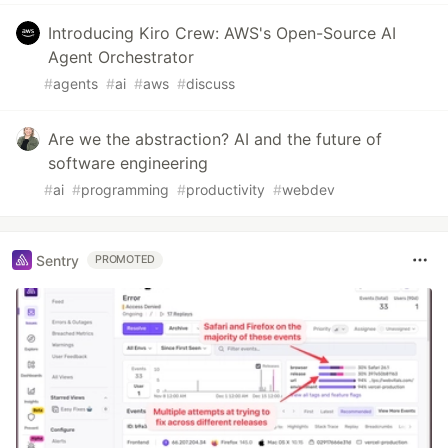
Introducing Kiro Crew: AWS's Open-Source AI
Agent Orchestrator
#
agents
#
ai
#
aws
#
discuss
Are we the abstraction? AI and the future of
software engineering
#
ai
#
programming
#
productivity
#
webdev
Sentry
PROMOTED