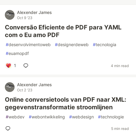
Alexender James
Oct 9 '23
Conversão Eficiente de PDF para YAML
com o Eu amo PDF
#
desenvolvimentoweb
#
designerdeweb
#
tecnologia
#
euamopdf
1
4 min read
Alexender James
Oct 2 '23
Online conversietools van PDF naar XML:
gegevenstransformatie stroomlijnen
#
webdev
#
webontwikkeling
#
webdesign
#
technologie
5 min read