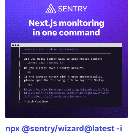
npx @sentry/wizard@latest -i