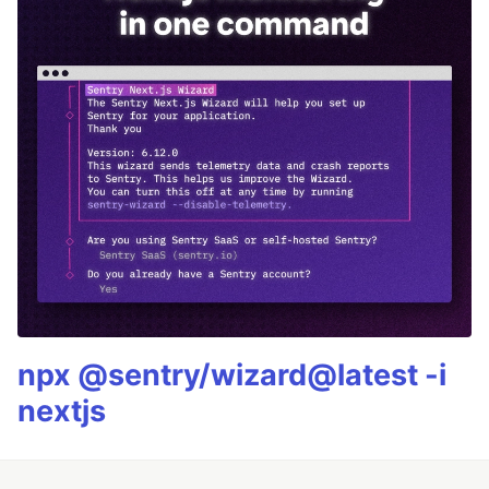
npx @sentry/wizard@latest -i
nextjs