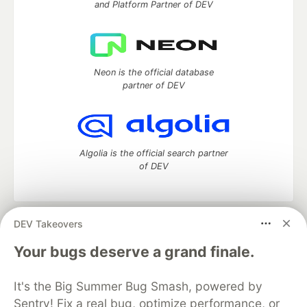
and Platform Partner of DEV
Neon is the official database
partner of DEV
Algolia is the official search partner
of DEV
DEV Takeovers
DEV Community
— A space to discuss and keep up software
development and manage your software career
Your bugs deserve a grand finale.
Home
DEV Challenges
DEV++
Videos
DEV Education Tracks
DEV Help
Advertise on DEV
It's the Big Summer Bug Smash, powered by
Organization Accounts
DEV Showcase
About
Contact
Sentry! Fix a real bug, optimize performance, or
Free Postgres Database
DEV Shop
MLH