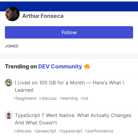
Arthur Fonseca
Follow
JOINED
Trending on
DEV Community
I Lived on 100 GB for a Month — Here's What I
Learned
#
beginners
#
discuss
#
learning
#
iot
TypeScript 7 Went Native: What Actually Changes
And What Doesn't
#
discuss
#
javascript
#
typescript
#
performance