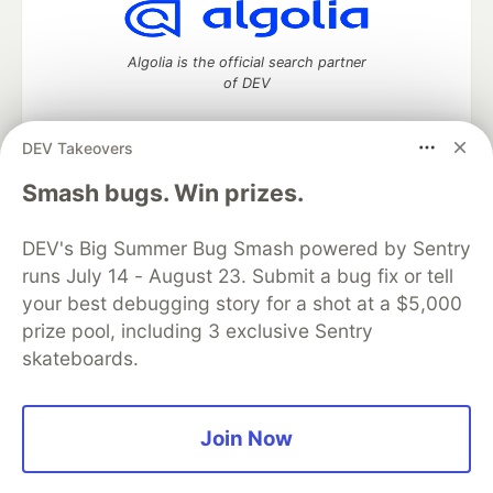
Algolia is the official search partner
of DEV
DEV Takeovers
DEV Community
— A space to discuss and keep up software
Smash bugs. Win prizes.
development and manage your software career
Home
DEV Challenges
DEV++
Videos
DEV's Big Summer Bug Smash powered by Sentry
DEV Education Tracks
DEV Help
Advertise on DEV
runs July 14 - August 23. Submit a bug fix or tell
Organization Accounts
DEV Showcase
About
Contact
your best debugging story for a shot at a $5,000
Free Postgres Database
DEV Shop
MLH
Code of Conduct
Privacy Policy
Terms of Use
prize pool, including 3 exclusive Sentry
Built on
Forem
— the
open source
software that powers
DEV
skateboards.
and other inclusive communities.
Made with love and
Ruby on Rails
. DEV Community
©
2016 -
2026.
Join Now