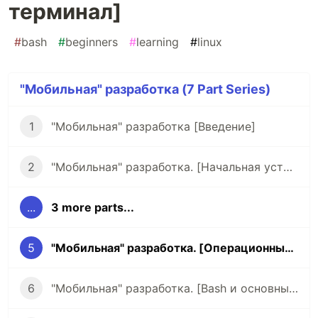
терминал]
#
bash
#
beginners
#
learning
#
linux
"Мобильная" разработка (7 Part Series)
1
"Мобильная" разработка [Введение]
2
"Мобильная" разработка. [Начальная установка, JS, TS, Python, Bash, C++]
...
3 more parts...
5
"Мобильная" разработка. [Операционные системы и терминал]
6
"Мобильная" разработка. [Bash и основные утилиты терминала]