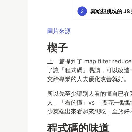
寫給想跳坑的 JS 新手(
2
圖片來源
楔子
上一篇提到了 map filter 
了讓「程式碼」易讀，可以改造
交給專業的人去優化改善就好。
所以先至少讓別人看的懂自已在寫
人，「看的懂」vs 「要花一點
少菜端出來看起來想吃，至於好
程式碼的味道