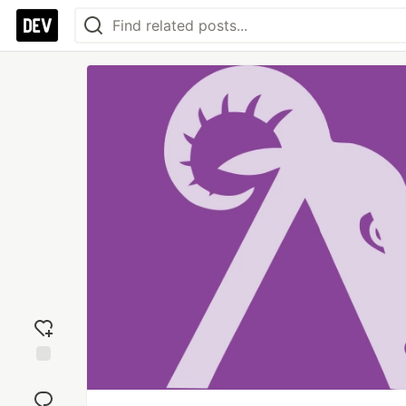
Add
reaction