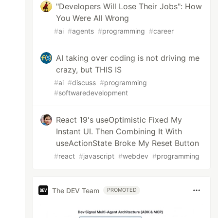
"Developers Will Lose Their Jobs": How
You Were All Wrong
#
ai
#
agents
#
programming
#
career
AI taking over coding is not driving me
crazy, but THIS IS
#
ai
#
discuss
#
programming
#
softwaredevelopment
React 19's useOptimistic Fixed My
Instant UI. Then Combining It With
useActionState Broke My Reset Button
#
react
#
javascript
#
webdev
#
programming
The DEV Team
PROMOTED