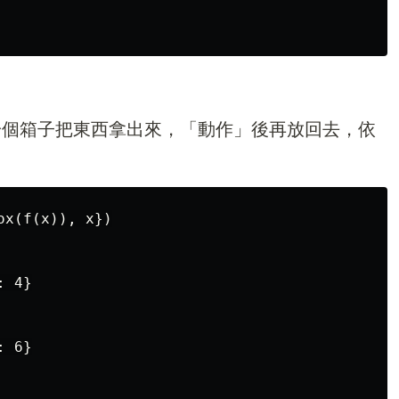
像你打開一個箱子把東西拿出來，「動作」後再放回去，依
x(f(x)), x})

 4}

 6}
