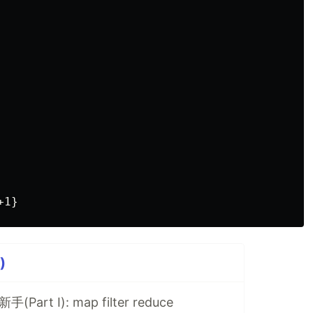
)
art I): map filter reduce