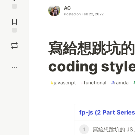
AC
Jump to
Posted on
Feb 22, 2022
Comments
Save
寫給想跳坑的 JS
Boost
coding styl
#
javascript
#
functional
#
ramda
fp-js (2 Part Series
寫給想跳坑的 JS 新手(P
1