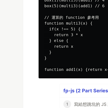
box(1)(multi3)(add1) // 4

box(5)(multi3)(add1) // 6

// 運算的 function 參考用

function multi3(x) {

  if(x !== 5) {

    return 3 * x

  } else {

    return x

  }

}

fp-js (2 Part Series
寫給想跳坑的 JS 新手(P
1