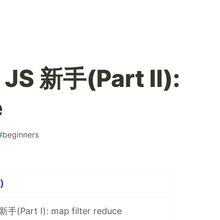
 新手(Part II):
e
#
beginners
)
art I): map filter reduce