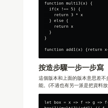
function multi3(x) {

  if(x !== 5) {

    return 3 * x

  } else {

    return x

  }

}

按造步驟一步一步寫
這個版本和上面的版本意思差不
能。(不過也有另一派是把資料放
let box = x => f => g => f(