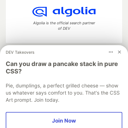
Algolia is the official search partner
of DEV
DEV Takeovers
DEV Community
— A space to discuss and keep up software
development and manage your software career
Can you draw a pancake stack in pure
Home
DEV Challenges
DEV++
Videos
CSS?
DEV Education Tracks
DEV Help
Advertise on DEV
Organization Accounts
DEV Showcase
About
Contact
Pie, dumplings, a perfect grilled cheese — show
Free Postgres Database
DEV Shop
MLH
Code of Conduct
Privacy Policy
Terms of Use
us whatever says comfort to you. That's the CSS
Built on
Forem
— the
open source
software that powers
DEV
Art prompt. Join today.
and other inclusive communities.
Made with love and
Ruby on Rails
. DEV Community
©
2016 -
2026.
Join Now