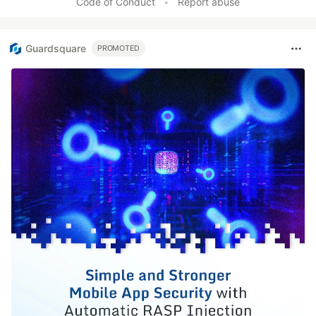
Code of Conduct
•
Report abuse
Guardsquare
PROMOTED