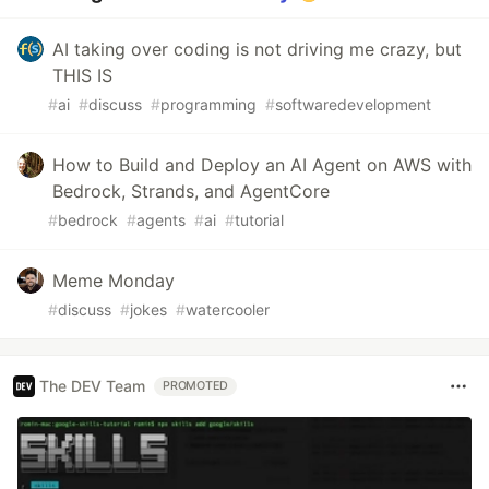
AI taking over coding is not driving me crazy, but
THIS IS
#
ai
#
discuss
#
programming
#
softwaredevelopment
How to Build and Deploy an AI Agent on AWS with
Bedrock, Strands, and AgentCore
#
bedrock
#
agents
#
ai
#
tutorial
Meme Monday
#
discuss
#
jokes
#
watercooler
The DEV Team
PROMOTED