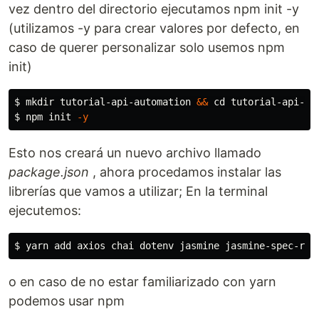
vez dentro del directorio ejecutamos npm init -y
(utilizamos -y para crear valores por defecto, en
caso de querer personalizar solo usemos npm
init)
$ 
mkdir 
tutorial-api-automation 
&&
cd 
$ 
npm init 
-y
Esto nos creará un nuevo archivo llamado
package.json
, ahora procedamos instalar las
librerías que vamos a utilizar; En la terminal
ejecutemos:
$ 
yarn add axios chai dotenv jasmine jasmine-spec-rep
o en caso de no estar familiarizado con yarn
podemos usar npm