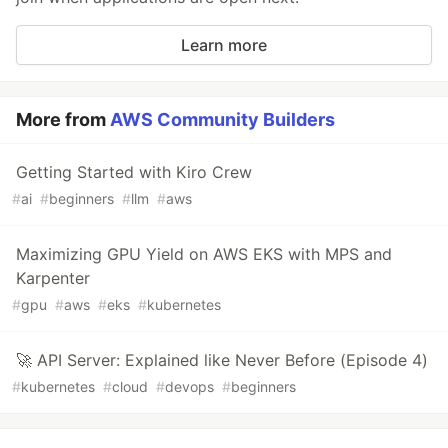
Learn more
More from
AWS Community Builders
Getting Started with Kiro Crew
#
ai
#
beginners
#
llm
#
aws
Maximizing GPU Yield on AWS EKS with MPS and
Karpenter
#
gpu
#
aws
#
eks
#
kubernetes
🚀 API Server: Explained like Never Before (Episode 4)
#
kubernetes
#
cloud
#
devops
#
beginners