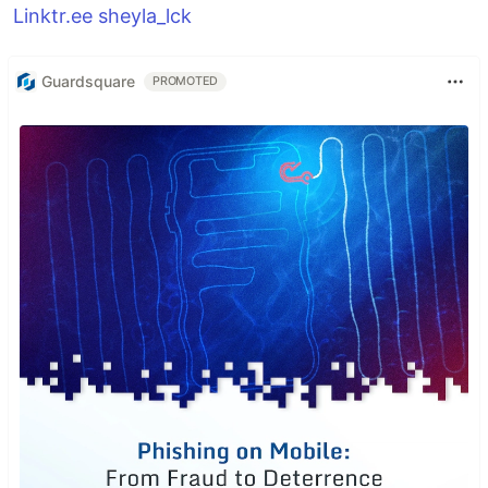
Linktr.ee sheyla_lck
Guardsquare
PROMOTED