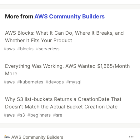
More from
AWS Community Builders
AWS Blocks: What It Can Do, Where It Breaks, and
Whether It Fits Your Product
#
aws
#
blocks
#
serverless
Everything Was Working. AWS Wanted $1,665/Month
More.
#
aws
#
kubernetes
#
devops
#
mysql
Why S3 list-buckets Returns a CreationDate That
Doesn't Match the Actual Bucket Creation Date
#
aws
#
s3
#
beginners
#
sre
AWS Community Builders