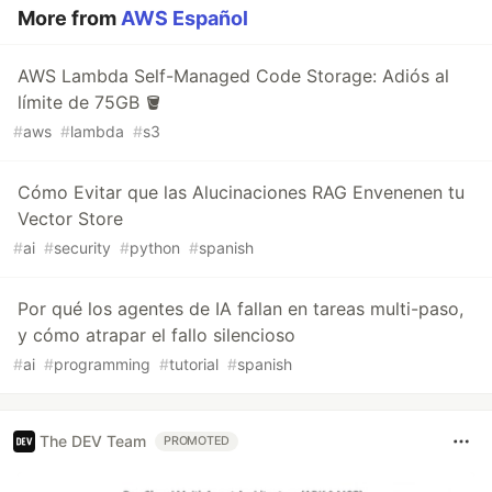
More from
AWS Español
AWS Lambda Self-Managed Code Storage: Adiós al
límite de 75GB 🪣
#
aws
#
lambda
#
s3
Cómo Evitar que las Alucinaciones RAG Envenenen tu
Vector Store
#
ai
#
security
#
python
#
spanish
Por qué los agentes de IA fallan en tareas multi-paso,
y cómo atrapar el fallo silencioso
#
ai
#
programming
#
tutorial
#
spanish
The DEV Team
PROMOTED