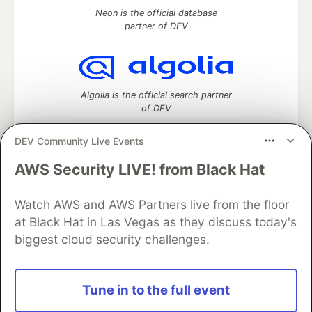
Neon is the official database
partner of DEV
Algolia is the official search partner
of DEV
DEV Community Live Events
AWS Security LIVE! from Black Hat
DEV Community
— A space to discuss and keep up software
development and manage your software career
Watch AWS and AWS Partners live from the floor
Home
DEV Challenges
DEV++
Videos
DEV Education Tracks
DEV Help
Advertise on DEV
at Black Hat in Las Vegas as they discuss today's
Organization Accounts
DEV Showcase
About
Contact
biggest cloud security challenges.
Free Postgres Database
DEV Shop
MLH
Code of Conduct
Privacy Policy
Terms of Use
Built on
Forem
— the
open source
software that powers
DEV
Tune in to the full event
and other inclusive communities.
Made with love and
Ruby on Rails
. DEV Community
©
2016 -