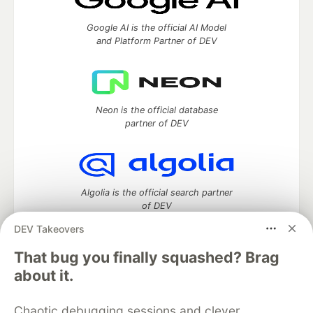
Google AI is the official AI Model
and Platform Partner of DEV
Neon is the official database
partner of DEV
Algolia is the official search partner
of DEV
DEV Takeovers
That bug you finally squashed? Brag
DEV Community
— A space to discuss and keep up software
about it.
development and manage your software career
Home
DEV Challenges
DEV++
Videos
Chaotic debugging sessions and clever