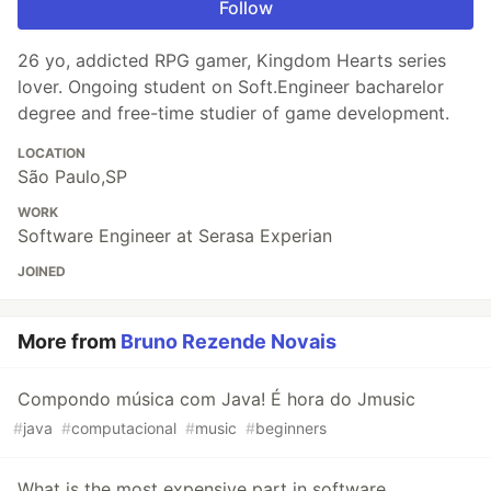
Follow
26 yo, addicted RPG gamer, Kingdom Hearts series
lover. Ongoing student on Soft.Engineer bacharelor
degree and free-time studier of game development.
LOCATION
São Paulo,SP
WORK
Software Engineer at Serasa Experian
JOINED
More from
Bruno Rezende Novais
Compondo música com Java! É hora do Jmusic
#
java
#
computacional
#
music
#
beginners
What is the most expensive part in software