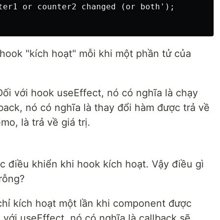
ter1 or counter2 changed (or both');

i hook "kích hoạt" mỗi khi một phần tử của
ối với hook useEffect, nó có nghĩa là chạy
back, nó có nghĩa là thay đổi hàm được trả về
, là trả về giá trị.
c điều khiển khi hook kích hoạt. Vậy điều gì
 rỗng?
chỉ kích hoạt một lần khi component được
i với useEffect, nó có nghĩa là callback sẽ