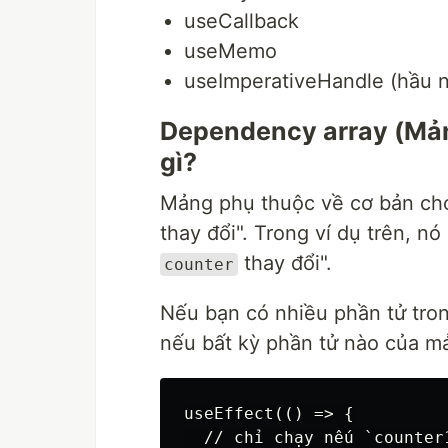
useCallback
useMemo
useImperativeHandle (hầu 
Dependency array (Mản
gì?
Mảng phụ thuộc về cơ bản cho
thay đổi". Trong ví dụ trên, nó
thay đổi".
counter
Nếu bạn có nhiều phần tử tro
nếu bất kỳ phần tử nào của m
useEffect(() => {

  // chỉ chạy nếu `counter