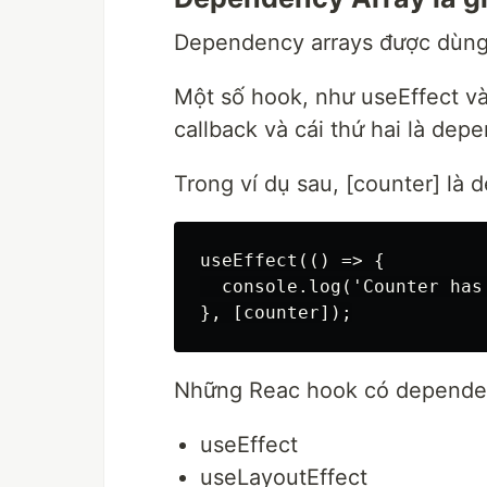
Dependency arrays được dùng
Một số hook, như useEffect và 
callback và cái thứ hai là de
Trong ví dụ sau, [counter] là
useEffect(() => {

  console.log('Counter has
Những Reac hook có dependen
useEffect
useLayoutEffect