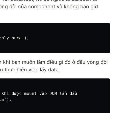
vòng đời của component và không bao giờ
nly once');

ến khi bạn muốn làm điều gì đó ở đầu vòng đời
thực hiện việc lấy data.
 khi được mount vào DOM lần đầu

m');
