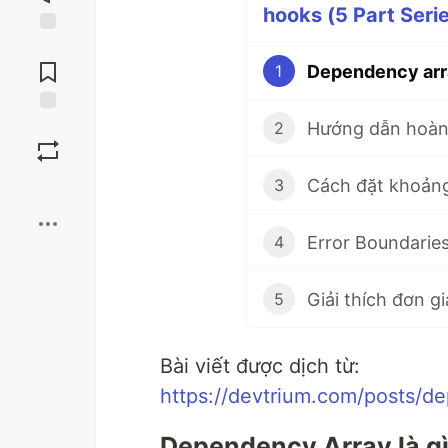
hooks (5 Part Seri
Jump to
Comments
Dependency arr
1
Save
2
3
Boost
Error Boundarie
4
Giải thích đơn g
5
Bài viết được dịch từ:
https://devtrium.com/posts/d
Dependency Array là g