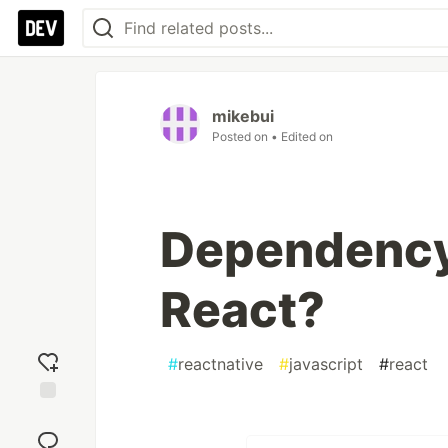
mikebui
Posted on
• Edited on
Dependency 
React?
#
reactnative
#
javascript
#
react
Add
reaction