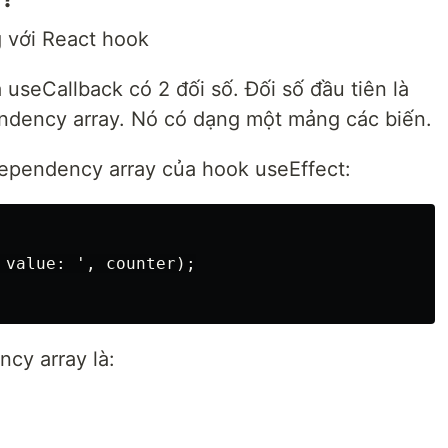
 với React hook
useCallback có 2 đối số. Đối số đầu tiên là
pendency array. Nó có dạng một mảng các biến.
 dependency array của hook useEffect:
 value: ', counter);

cy array là: