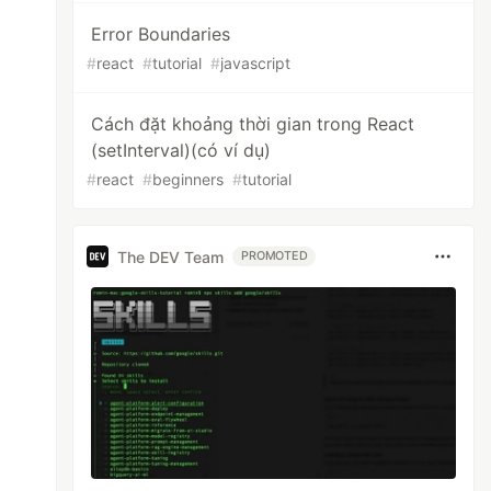
Error Boundaries
#
react
#
tutorial
#
javascript
Cách đặt khoảng thời gian trong React
(setInterval)(có ví dụ)
#
react
#
beginners
#
tutorial
The DEV Team
PROMOTED