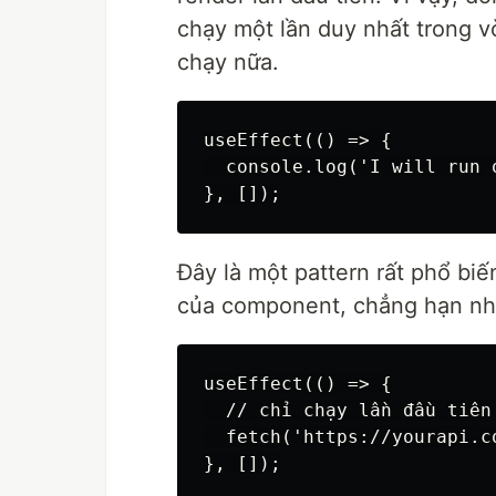
chạy một lần duy nhất trong 
chạy nữa.
useEffect(() => {

  console.log('I will run o
Đây là một pattern rất phổ bi
của component, chẳng hạn như 
useEffect(() => {

  // chỉ chạy lần đầu tiên
  fetch('https://yourapi.co