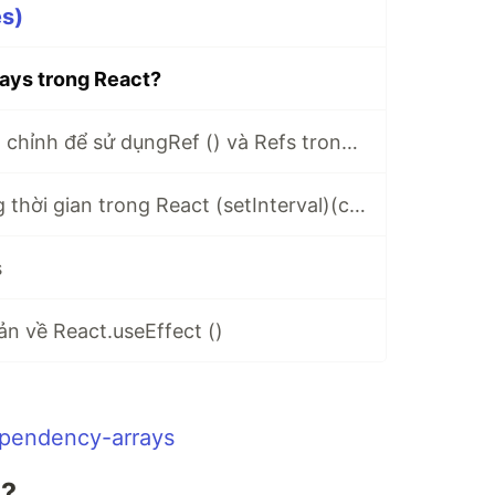
es)
ays trong React?
Hướng dẫn hoàn chỉnh để sử dụngRef () và Refs trong React
Cách đặt khoảng thời gian trong React (setInterval)(có ví dụ)
s
iản về React.useEffect ()
ependency-arrays
ì?