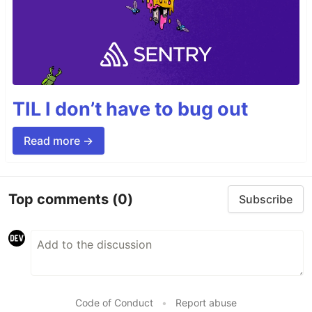
TIL I don’t have to bug out
Read more →
Top comments
(0)
Subscribe
Code of Conduct
•
Report abuse