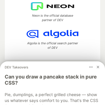
Neon is the official database
partner of DEV
Algolia is the official search partner
of DEV
DEV Takeovers
DEV Community
— A space to discuss and keep up software
development and manage your software career
Can you draw a pancake stack in pure
Home
DEV Challenges
DEV++
Videos
CSS?
DEV Education Tracks
DEV Help
Advertise on DEV
Organization Accounts
DEV Showcase
About
Contact
Pie, dumplings, a perfect grilled cheese — show
Free Postgres Database
DEV Shop
MLH
Code of Conduct
Privacy Policy
Terms of Use
us whatever says comfort to you. That's the CSS
Built on
Forem
— the
open source
software that powers
DEV