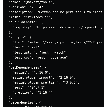
  "name": "@ms-ott/tools",

  "version": "2.0.4",

  "description": "Common and helpers tools to create m
  "main": "src/index.js",

  "publishConfig": {

    "registry": "https://meu.dominio.com/repository/np
  },

  "scripts": {

    "lint": "eslint \"{src,apps,libs,test}/**/*.js\" -
    "test": "jest",

    "test:watch": "jest --watch",

    "test:cov": "jest --coverage"

  },

  "devDependencies": {

    "eslint": "^5.16.0",

   "eslint-plugin-import": "^2.16.0",

    "eslint-plugin-prettier": "^3.0.1",

    "jest": "^24.7.1",

    "prettier": "^1.16.4"

  },

  "dependencies": {
