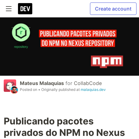
Create account
Mateus Malaquias
for
CollabCode
Posted on
• Originally published at
malaquias.dev
Publicando pacotes
privados do NPM no Nexus