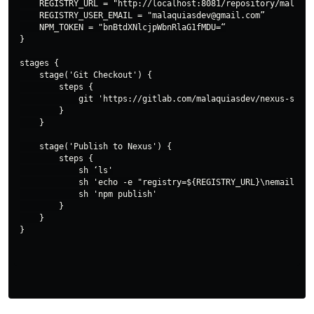
    REGISTRY_URL = "http://localhost:8081/repository/malaqui
    REGISTRY_USER_EMAIL = "malaquiasdev@gmail.com”

    NPM_TOKEN = "bnBtdXNlcjpWbnRlaG1fMDU=“

}

stages {

    stage('Git Checkout') {

        steps {

            git 'https://gitlab.com/malaquiasdev/nexus-study
        }

    }

    stage('Publish to Nexus') {

        steps {

            sh ‘ls'

            sh 'echo -e "registry=${REGISTRY_URL}\nemail=${R
            sh 'npm publish'

        }

    }
