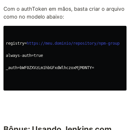
Com o authToken em mãos, basta criar o arquivo
como no modelo abaixo:
registry=
https://meu.dominio/repository/npm-group
always-auth=true
_auth=bWF0ZXVzLm1hbGFxdWlhczoxMjM0NTY=
Bônus: Usando Jenkins com