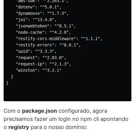
    "aws-sdk": "^2.263.1",

    "dotenv": "^5.0.1",

    "dynamoose": "^1.7.3",

    "joi": "^13.4.0",

    "jsonwebtoken": "^8.5.1",

    "node-cache": "^4.2.0",

    "restify-cors-middleware": "^1.1.1",

    "restify-errors": "^8.0.1",

    "uuid": "^3.3.3",

    "request": "^2.83.0",

    "request-ip": "^2.1.3",

    "winston": "^3.2.1"

  }

}

Com o
package.json
configurado, agora
precisamos fazer um login no npm cli apontando
o
registry
para o nosso domínio: