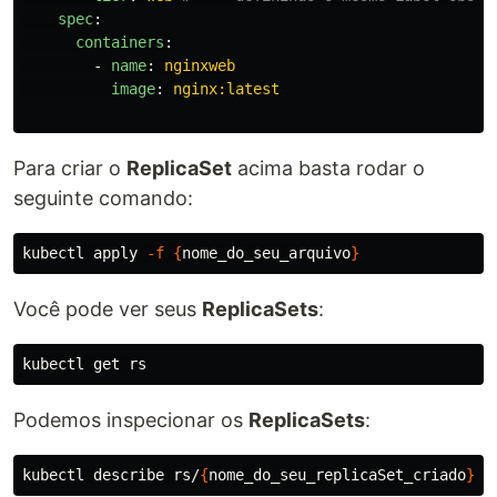
spec
:
containers
:
-
name
:
nginxweb
image
:
nginx:latest
Para criar o
ReplicaSet
acima basta rodar o
seguinte comando:
kubectl apply 
-f
{
nome_do_seu_arquivo
}
Você pode ver seus
ReplicaSets
:
Podemos inspecionar os
ReplicaSets
:
kubectl describe rs/
{
nome_do_seu_replicaSet_criado
}