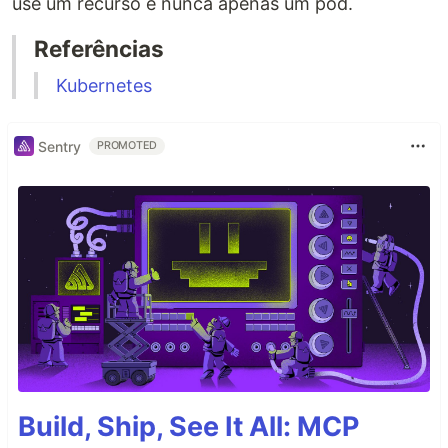
use um recurso e nunca apenas um pod.
Referências
Kubernetes
Sentry
PROMOTED
Build, Ship, See It All: MCP