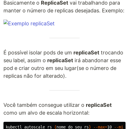
Basicamente o
ReplicaSet
vai trabalhando para
manter o número de replicas desejadas. Exemplo:
É possível isolar pods de um
replicaSet
trocando
seu label, assim o
replicaSet
irá abandonar esse
pod e criar outro em seu lugar(se o número de
replicas não for alterado).
Você também consegue utilizar o
replicaSet
como um alvo de escala horizontal:
kubectl autoscale rs 
{
nome_do_seu_rs
}
--max
=
10 
--min
=