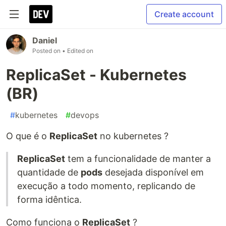
Create account
Daniel
Posted on
• Edited on
ReplicaSet - Kubernetes
(BR)
#
kubernetes
#
devops
O que é o
ReplicaSet
no kubernetes ?
ReplicaSet
tem a funcionalidade de manter a
quantidade de
pods
desejada disponível em
execução a todo momento, replicando de
forma idêntica.
Como funciona o
ReplicaSet
?