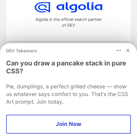
Algolia is the official search partner
of DEV
DEV Takeovers
DEV Community
— A space to discuss and keep up software
development and manage your software career
Can you draw a pancake stack in pure
Home
DEV Challenges
DEV++
Videos
CSS?
DEV Education Tracks
DEV Help
Advertise on DEV
Organization Accounts
DEV Showcase
About
Contact
Pie, dumplings, a perfect grilled cheese — show
Free Postgres Database
DEV Shop
MLH
Code of Conduct
Privacy Policy
Terms of Use
us whatever says comfort to you. That's the CSS
Built on
Forem
— the
open source
software that powers
DEV
Art prompt. Join today.
and other inclusive communities.
Made with love and
Ruby on Rails
. DEV Community
©
2016 -
2026.
Join Now