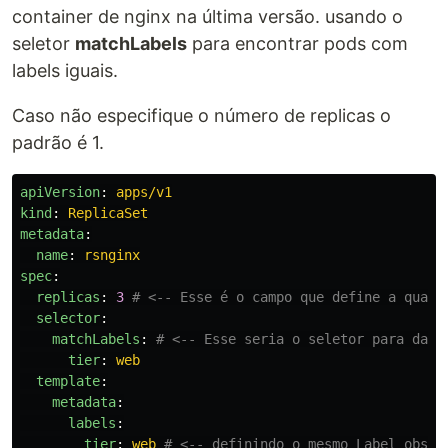
container de nginx na última versão. usando o
seletor
matchLabels
para encontrar pods com
labels iguais.
Caso não especifique o número de replicas o
padrão é 1.
apiVersion
:
apps/v1
kind
:
ReplicaSet
metadata
:
name
:
rsnginx
spec
:
replicas
:
3
# <-- Esse é o campo que define a quant
selector
:
matchLabels
:
# <-- Esse seria o seletor para dar 
tier
:
web
template
:
metadata
:
labels
:
tier
:
web
# <-- definindo o mesmo Label obser