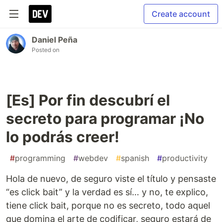
Create account
Daniel Peña
Posted on
[Es] Por fin descubrí el
secreto para programar ¡No
lo podrás creer!
#
programming
#
webdev
#
spanish
#
productivity
Hola de nuevo, de seguro viste el título y pensaste
“es click bait” y la verdad es sí… y no, te explico,
tiene click bait, porque no es secreto, todo aquel
que domina el arte de codificar, seguro estará de