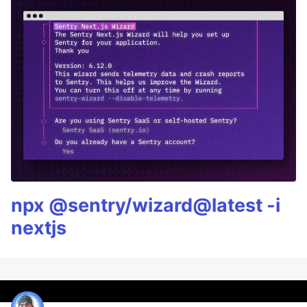
npx @sentry/wizard@latest -i
nextjs