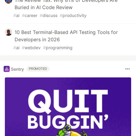
The Review Tax: Why 81% of Developers Are
Buried in AI Code Review
#
ai
#
career
#
discuss
#
productivity
10 Best Terminal-Based API Testing Tools for
Developers in 2026
#
ai
#
webdev
#
programming
Sentry
PROMOTED