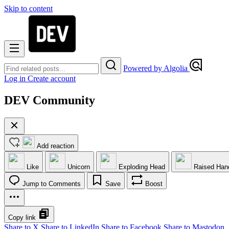
Skip to content
Powered by Algolia
Log in
Create account
DEV Community
Add reaction
Like
Unicorn
Exploding Head
Raised Han
Jump to Comments
Save
Boost
Copy link
Share to X
Share to LinkedIn
Share to Facebook
Share to Mastodon