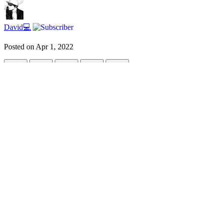
David💻
Posted on
Apr 1, 2022
Qué es y como crear ETL en AWS Glue Pa
#
beginners
#
etl
#
aws
#
tutorial
Qué es y como crear ETL en AWS Glue (3 P
1
Qué es y como crear ETL en AWS Glue Parte 1
2
Qué es y como c
Tal vez hayas escuchado el término "ETL" más de una vez o tal vez 
AWS.
¿Qué es ETL?