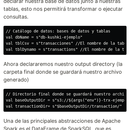
declarar nuestra base de datos junto a nuestras
tablas, esto nos permitirá transformar o ejecutar
consultas.
// Catálogo de datos: bases de datos y tablas

val dbName = s"db-kushki-ejemplo"

val tblCsv = s"transacciones" //El nombre de la tabla 
Ahora declararemos nuestro output directory (la
carpeta final donde se guardará nuestro archivo
generado)
// Directorio final donde se guardará nuestro archivo 
val baseOutputDir = s"s3://${args("env")}-trx-ejemplo/
Una de las principales abstracciones de Apache
Spark es el DataFrame de SparkSQL, que es