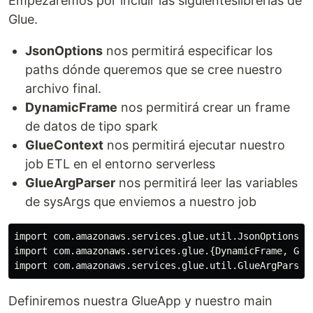
Empezaremos por incluir las siguienteslibrerias de
Glue.
JsonOptions
nos permitirá especificar los
paths dónde queremos que se cree nuestro
archivo final.
DynamicFrame
nos permitirá crear un frame
de datos de tipo spark
GlueContext
nos permitirá ejecutar nuestro
job ETL en el entorno serverless
GlueArgParser
nos permitirá leer las variables
de sysArgs que enviemos a nuestro job
import com.amazonaws.services.glue.util.JsonOptions

import com.amazonaws.services.glue.{DynamicFrame, Glue
Definiremos nuestra GlueApp y nuestro main