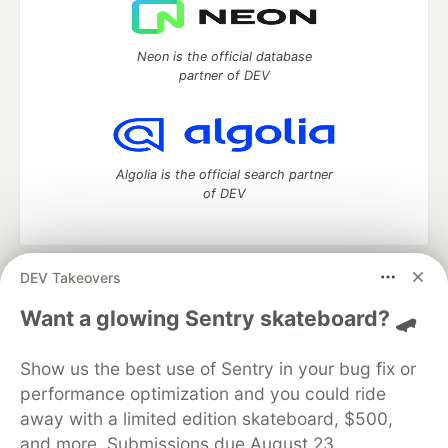
Neon is the official database
partner of DEV
Algolia is the official search partner
of DEV
DEV Takeovers
DEV Community
— A space to discuss and keep up software
development and manage your software career
Want a glowing Sentry skateboard? 🛹
Home
DEV Challenges
DEV++
Videos
DEV Education Tracks
DEV Help
Advertise on DEV
Show us the best use of Sentry in your bug fix or
Organization Accounts
DEV Showcase
About
Contact
performance optimization and you could ride
Free Postgres Database
DEV Shop
MLH
Code of Conduct
Privacy Policy
Terms of Use
away with a limited edition skateboard, $500,
Built on
Forem
— the
open source
software that powers
DEV
and more. Submissions due August 23.