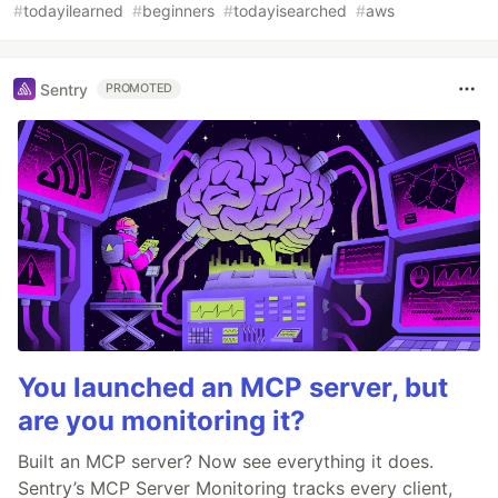
#
todayilearned
#
beginners
#
todayisearched
#
aws
Sentry
PROMOTED
You launched an MCP server, but
are you monitoring it?
Built an MCP server? Now see everything it does.
Sentry’s MCP Server Monitoring tracks every client,