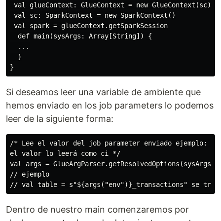
 val glueContext: GlueContext = new GlueContext(sc)

 val sc: SparkContext = new SparkContext()

 val spark = glueContext.getSparkSession

  def main(sysArgs: Array[String]) {

  ...

  }

Si deseamos leer una variable de ambiente que
hemos enviado en los job parameters lo podemos
leer de la siguiente forma:
/* Lee el valor del job parameter enviado ejemplo: --e
el valor lo leerá como ci */

val args = GlueArgParser.getResolvedOptions(sysArgs, A
// ejemplo

Dentro de nuestro main comenzaremos por