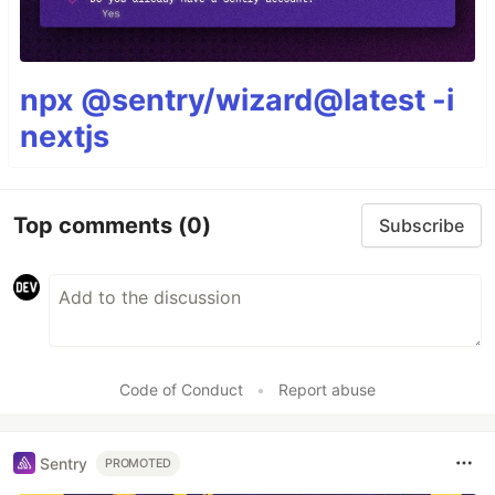
npx @sentry/wizard@latest -i
nextjs
Top comments
(0)
Subscribe
Code of Conduct
•
Report abuse
Sentry
PROMOTED