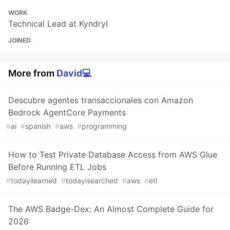
WORK
Technical Lead at Kyndryl
JOINED
More from
David💻
Descubre agentes transaccionales con Amazon
Bedrock AgentCore Payments
#
ai
#
spanish
#
aws
#
programming
How to Test Private Database Access from AWS Glue
Before Running ETL Jobs
#
todayilearned
#
todayisearched
#
aws
#
etl
The AWS Badge-Dex: An Almost Complete Guide for
2026