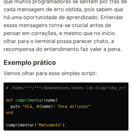
que muitos programadores se sentem por trás de
cada mensagem de erro obtida, pois sabem que
há uma oportunidade de aprendizado. Entender
essas mensagens torna-se crucial antes de
pensar em correções, e mesmo que no início
olhar para o terminal possa parecer chato, a
recompensa do entendimento faz valer a pena.
Exemplo prático
Vamos olhar para esse simples script:
# /home/***/***/dedemenezes/dedev-lab-blog/ruby_error
def
cumprimentar
(
nome
)
puts
"Olá, 
#{
name
}
! Toca ai!
\n
zo/"
end
cumprimentar
(
'Matsumoto'
)