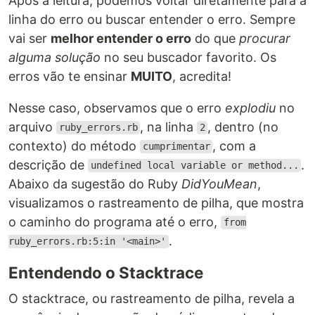
Após a leitura, podemos voltar diretamente para a
linha do erro ou buscar entender o erro. Sempre
vai ser
melhor entender o erro
do que
procurar
alguma solução
no seu buscador favorito. Os
erros vão te ensinar
MUITO
, acredita!
Nesse caso, observamos que o erro
explodiu
no
arquivo
, na linha
, dentro (no
ruby_errors.rb
2
contexto) do método
, com a
cumprimentar
descrição de
.
undefined local variable or method...
Abaixo da sugestão do Ruby
DidYouMean
,
visualizamos o rastreamento de pilha, que mostra
o caminho do programa até o erro,
from
.
ruby_errors.rb:5:in '<main>'
Entendendo o Stacktrace
O stacktrace, ou rastreamento de pilha, revela a