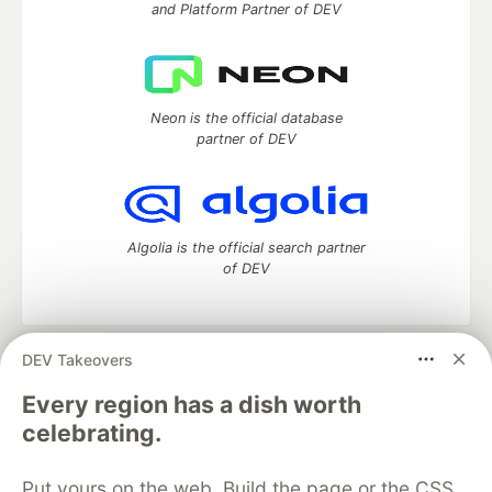
and Platform Partner of DEV
Neon is the official database
partner of DEV
Algolia is the official search partner
of DEV
DEV Takeovers
DEV Community
— A space to discuss and keep up software
development and manage your software career
Every region has a dish worth
Home
DEV Challenges
DEV++
Videos
celebrating.
DEV Education Tracks
DEV Help
Advertise on DEV
Organization Accounts
DEV Showcase
About
Contact
Put yours on the web. Build the page or the CSS
Free Postgres Database
DEV Shop
MLH