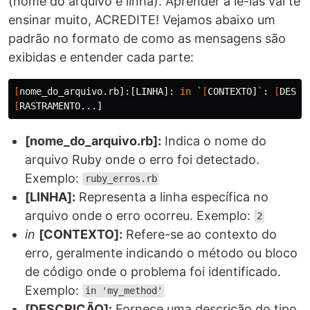
(nome do arquivo e linha). Aprender a lê-las vai te
ensinar muito, ACREDITE! Vejamos abaixo um
padrão no formato de como as mensagens são
exibidas e entender cada parte:
[
nome_do_arquivo.rb]:[LINHA]: 
in
`
[
CONTEXTO]
`
: 
[
DESCR
[
[nome_do_arquivo.rb]:
Indica o nome do
arquivo Ruby onde o erro foi detectado.
Exemplo:
ruby_erros.rb
[LINHA]:
Representa a linha específica no
arquivo onde o erro ocorreu. Exemplo:
2
in
[CONTEXTO]:
Refere-se ao contexto do
erro, geralmente indicando o método ou bloco
de código onde o problema foi identificado.
Exemplo:
in 'my_method'
[DESCRIÇÃO]:
Fornece uma descrição do tipo