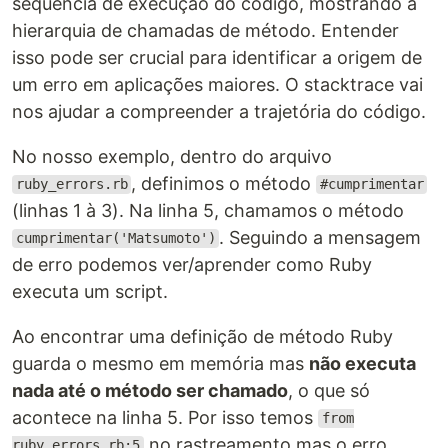
sequência de execução do código, mostrando a
hierarquia de chamadas de método. Entender
isso pode ser crucial para identificar a origem de
um erro em aplicações maiores. O stacktrace vai
nos ajudar a compreender a trajetória do código.
No nosso exemplo, dentro do arquivo
, definimos o método
ruby_errors.rb
#cumprimentar
(linhas 1 à 3). Na linha 5, chamamos o método
. Seguindo a mensagem
cumprimentar('Matsumoto')
de erro podemos ver/aprender como Ruby
executa um script.
Ao encontrar uma definição de método Ruby
guarda o mesmo em memória mas
não executa
nada até o método ser chamado
, o que só
acontece na linha 5. Por isso temos
from
no rastreamento mas o erro
ruby_errors.rb:5