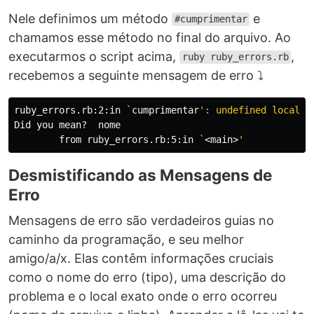
Nele definimos um método
e
#cumprimentar
chamamos esse método no final do arquivo. Ao
executarmos o script acima,
,
ruby ruby_errors.rb
recebemos a seguinte mensagem de erro ⤵️
ruby_errors.rb:2:in 
`
cumprimentar
': undefined local v
Did you mean?  nome

        from ruby_errors.rb:5:in 
`
<main>
Desmistificando as Mensagens de
Erro
Mensagens de erro são verdadeiros guias no
caminho da programação, e seu melhor
amigo/a/x. Elas contêm informações cruciais
como o nome do erro (tipo), uma descrição do
problema e o local exato onde o erro ocorreu