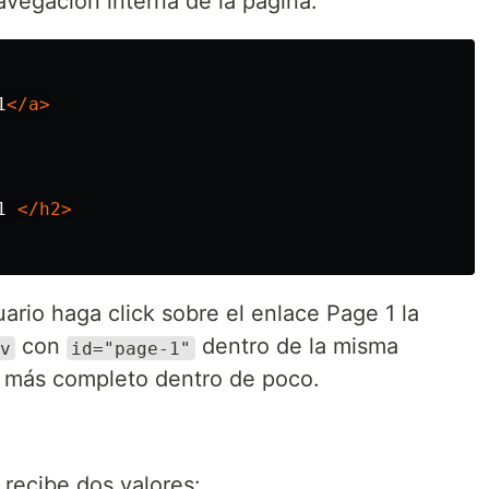
avegación interna de la página:
1
</a>
1 
</h2>
rio haga click sobre el enlace Page 1 la
con
dentro de la misma
v
id="page-1"
 más completo dentro de poco.
recibe dos valores: