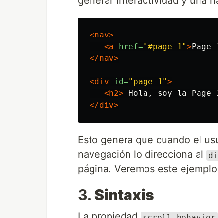
generar interactividad y una n
<nav>
<a
href=
"#page-1"
>
Page 
</nav>
<div
id=
"page-1"
>
<h2>
 Hola, soy la Page 
</div>
Esto genera que cuando el usua
navegación lo direcciona al
di
página. Veremos este ejemplo
3.
Sintaxis
La propiedad
scroll-behavior