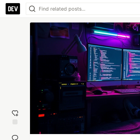
Add
reaction