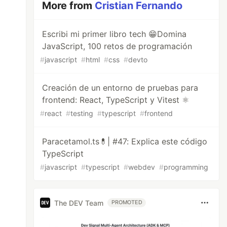
More from
Cristian Fernando
Escribi mi primer libro tech 😁Domina
JavaScript, 100 retos de programación
#
javascript
#
html
#
css
#
devto
Creación de un entorno de pruebas para
frontend: React, TypeScript y Vitest ⚛️
#
react
#
testing
#
typescript
#
frontend
Paracetamol.ts💊| #47: Explica este código
TypeScript
#
javascript
#
typescript
#
webdev
#
programming
The DEV Team
PROMOTED