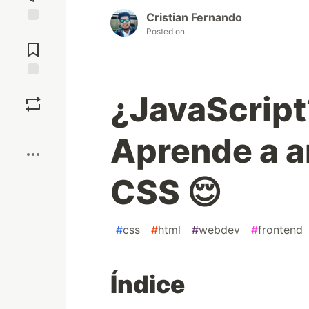
Cristian Fernando
Posted on
Jump to
Comments
Save
¿JavaScript?
Boost
Aprende a an
CSS 😌
#
css
#
html
#
webdev
#
frontend
Índice