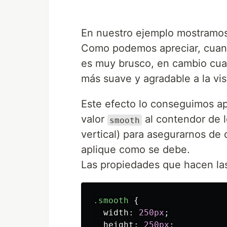
En nuestro ejemplo mostramos
Como podemos apreciar, cuando
es muy brusco, en cambio cua
más suave y agradable a la vis
Este efecto lo conseguimos a
valor
al contendor de l
smooth
vertical) para asegurarnos de q
aplique como se debe.
Las propiedades que hacen la
.smooth
{
width
:
250px
;
height
:
250px
;