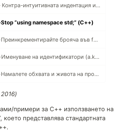
CODE TIPS #1 — Контра-интуитивната индентация и скобите в LISP
Stop “using namespace std;” (C++)
CODE TIPS #3 — Преинкрементирайте брояча във for цикли! (++C)
CODE TIPS #4 — Именуване на идентификатори (a.k.a “Спрете с ‘br’ и подобни”)
CODE TIPS #5 — Намалете обхвата и живота на променливите си
.2016)
рами/примери за C++ използването на
, което представлява стандартната
++.