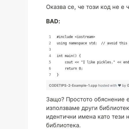
Оказва се, че този код не е 
BAD:
#include <iostream>
using namespace std;  // avoid this
int main() {
    cout << "I like pickles." << en
    return 0;
}
CODETIPS-2-Example-1.cpp
hosted with ❤ by
G
Защо? Простото обяснение е,
използваме други библиотек
идентични имена като тези н
библиотека.