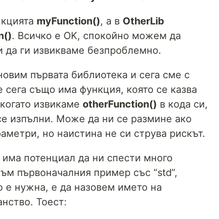
нкцията
myFunction()
, а в
OtherLib
n()
. Всичко е OK, спокойно можем да
 да ги извикваме безпроблемно.
новим първата библиотека и сега сме с
е сега също има функция, която се казва
, когато извикаме
otherFunction()
в кода си,
се изпълни. Може да ни се размине ако
аметри, но наистина не си струва рискът.
 има потенциал да ни спести много
към първоначалния пример със “std”,
о е нужна, е да назовем името на
нство. Тоест: