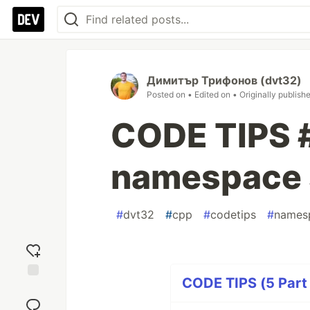
Димитър Трифонов (dvt32)
Posted on
• Edited on
• Originally publish
CODE TIPS #
namespace 
#
dvt32
#
cpp
#
codetips
#
names
CODE TIPS (5 Part 
Add
reaction