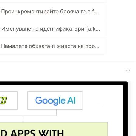
CODE TIPS #3 — Преинкрементирайте брояча във for цикли! (++C)
CODE TIPS #4 — Именуване на идентификатори (a.k.a “Спрете с ‘br’ и подобни”)
CODE TIPS #5 — Намалете обхвата и живота на променливите си