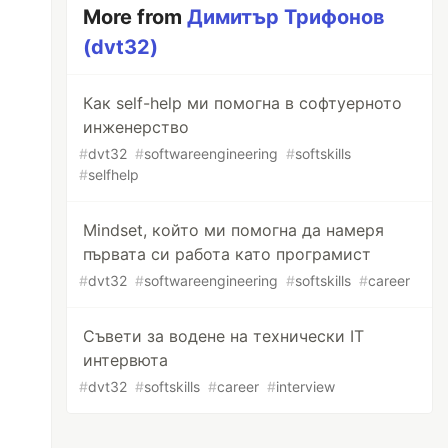
More from
Димитър Трифонов
(dvt32)
Как self-help ми помогна в софтуерното
инженерство
#
dvt32
#
softwareengineering
#
softskills
#
selfhelp
Mindset, който ми помогна да намеря
първата си работа като програмист
#
dvt32
#
softwareengineering
#
softskills
#
career
Съвети за водене на технически IT
интервюта
#
dvt32
#
softskills
#
career
#
interview