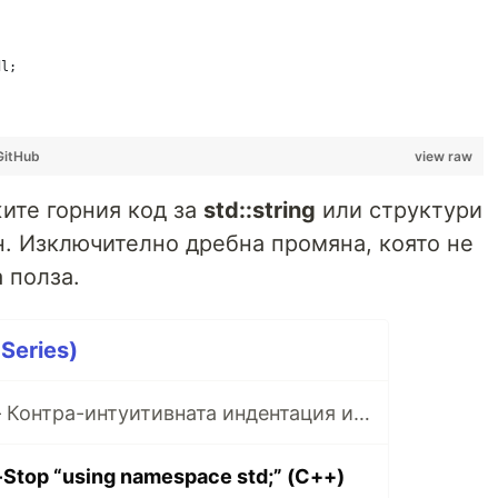
dl;
GitHub
view raw
ите горния код за
std::string
или структури
н. Изключително дребна промяна, която не
 полза.
Series)
CODE TIPS #1 — Контра-интуитивната индентация и скобите в LISP
Stop “using namespace std;” (C++)