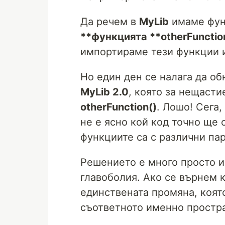
Да речем в
MyLib
имаме фу
**функцията **otherFunctio
импортираме тези функции и
Но един ден се налага да об
MyLib 2.0
, която за нещасти
otherFunction()
. Лошо! Сега
не е ясно кой код точно ще 
функциите са с различни пар
Решението e много просто и
главоболия. Ако се върнем 
единствената промяна, коят
съответното именно простра