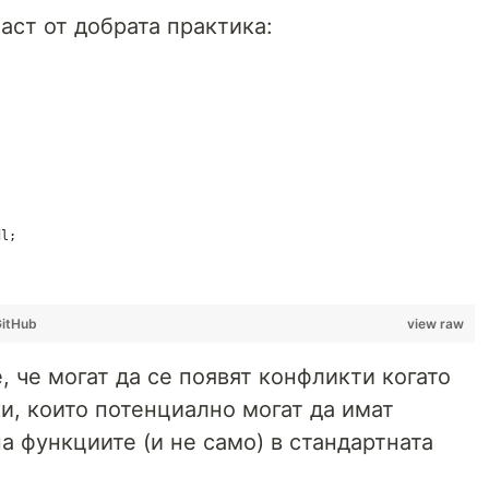
част от добрата практика:
dl;
itHub
view raw
 че могат да се появят конфликти когато
и, които потенциално могат да имат
а функциите (и не само) в стандартната