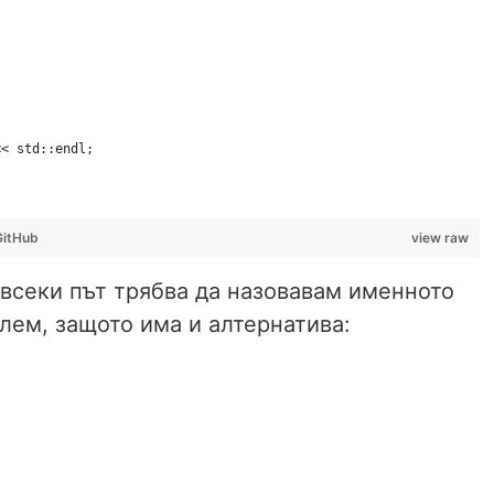
<< std::endl;
GitHub
view raw
 всеки път трябва да назовавам именното
лем, защото има и алтернатива: