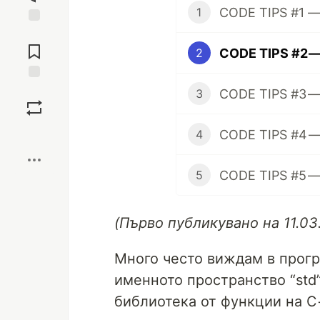
1
Jump to
Comments
CODE TIPS #2 — 
2
Save
3
Boost
4
5
(Първо публикувано на 11.03
Много често виждам в прог
именното пространство “std”
библиотека от функции на C