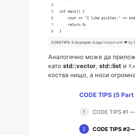
int main() {
    cout << "I like pickles." << en
    return 0;
}
CODETIPS-2-Example-3.cpp
hosted with ❤ by
Аналогично може да прилож
като
std::vector
,
std::list
и т.
коства нищо, а носи огромна
CODE TIPS (5 Part 
1
CODE TIPS #2 — 
2