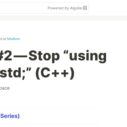
Powered by Algolia
ed at
Medium
2 — Stop “using
std;” (C++)
pace
Series)