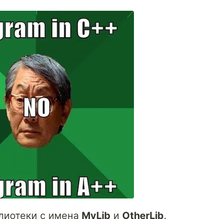
лиотеки с имена
MyLib
и
OtherLib
.