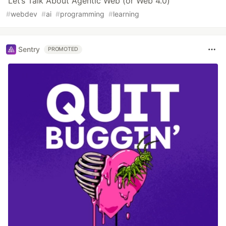
Let’s Talk About Agentic Web (or Web 4.0)
#
webdev
#
ai
#
programming
#
learning
Sentry
PROMOTED