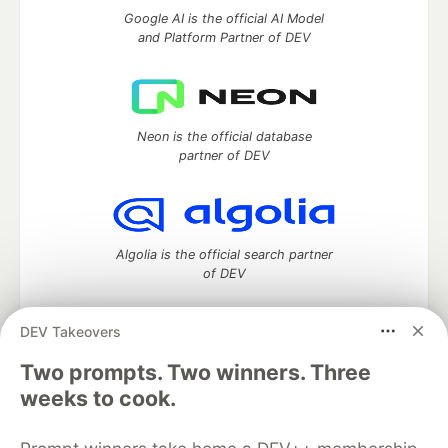
Google AI is the official AI Model
and Platform Partner of DEV
Neon is the official database
partner of DEV
Algolia is the official search partner
of DEV
DEV Takeovers
DEV Community
— A space to discuss and keep up software
Two prompts. Two winners. Three
development and manage your software career
weeks to cook.
Home
DEV Challenges
DEV++
Videos
DEV Education Tracks
DEV Help
Advertise on DEV