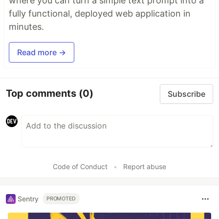
where you can turn a simple text prompt into a
fully functional, deployed web application in
minutes.
Read more →
Top comments
(0)
Subscribe
Code of Conduct
•
Report abuse
Sentry
PROMOTED