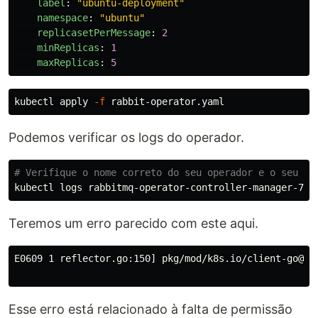
    label
:
"
ubuntu-deployment"
    namespace
:
"
ubuntu"
    replicasetPerMessage
:
2
    minReplicas
:
1
    maxReplicas
:
5
kubectl apply 
-f
Podemos verificar os logs do operador.
# Verifique o nome correto do seu operador e o seu na
kubectl logs rabbitmq-operator-controller-manager-767
Teremos um erro parecido com este aqui.
E0609 1 reflector.go:150] pkg/mod/k8s.io/client-go@v0
Esse erro está relacionado à falta de permissão