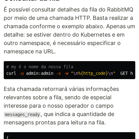
É possível consultar detalhes da fila do RabbitMQ
por meio de uma chamada HTTP. Basta realizar a
chamada conforme o exemplo abaixo. Apenas um
detalhe: se estiver dentro do Kubernetes e em
outro namespace, é necessário especificar o
namespace na URL.
# my é o nome da nossa fila
curl 
-u
 admin:admin 
-s
-w
"
\n
%{http_code}
\n
"
Esta chamada retornará várias informações
relevantes sobre a fila, sendo de especial
interesse para o nosso operador o campo
, que indica a quantidade de
messages_ready
mensagens prontas para leitura na fila.
{