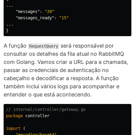
...
"messages"
:
"20"
"messages_ready"
:
"15"
...
}
A função
será responsável por
RequestQuery
consultar os detalhes da fila atual no RabbitMQ
com Golang. Vamos criar a URL para a chamada,
passar as credenciais de autenticação no
cabeçalho e decodificar a resposta. A função
também inclui vários logs para acompanhar e
entender o que está acontecendo.
// internal/controller/gateway.go
package
controller
import
(
"encoding/base64"