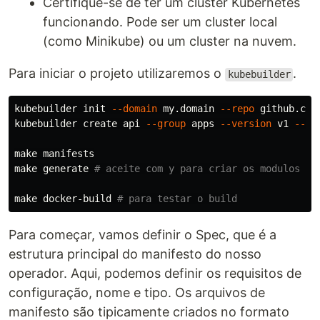
Certifique-se de ter um cluster Kubernetes
funcionando. Pode ser um cluster local
(como Minikube) ou um cluster na nuvem.
Para iniciar o projeto utilizaremos o
.
kubebuilder
kubebuilder init 
--domain
 my.domain 
--repo
 github.com
kubebuilder create api 
--group
 apps 
--version
 v1 
--ki
make manifests

make generate 
# aceite com y para criar os modulos
make docker-build 
# para testar o build
Para começar, vamos definir o Spec, que é a
estrutura principal do manifesto do nosso
operador. Aqui, podemos definir os requisitos de
configuração, nome e tipo. Os arquivos de
manifesto são tipicamente criados no formato