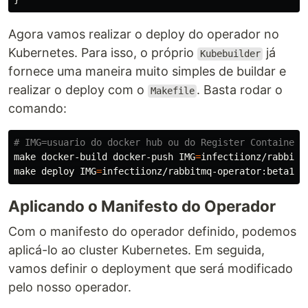
Agora vamos realizar o deploy do operador no
Kubernetes. Para isso, o próprio
já
Kubebuilder
fornece uma maneira muito simples de buildar e
realizar o deploy com o
. Basta rodar o
Makefile
comando:
# IMG=usuario do docker hub ou do Register Container 
make docker-build docker-push 
IMG
=
infectiionz/rabbitmq
make deploy 
IMG
=
Aplicando o Manifesto do Operador
Com o manifesto do operador definido, podemos
aplicá-lo ao cluster Kubernetes. Em seguida,
vamos definir o deployment que será modificado
pelo nosso operador.