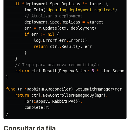
if
*
deployment
.
Spec
.
Replicas
!=
target
{
log
.
Info
(
"Updating deployment replicas"
)
// Atualizar o deployment
deployment
.
Spec
.
Replicas
=
&
target
err
=
r
.
Update
(
ctx
,
deployment
)
if
err
!=
nil
{
log
.
Errorf
(
err
.
Error
())
return
ctrl
.
Result
{},
err
}
}
// Tempo para uma nova reconciliação
return
ctrl
.
Result
{
RequeueAfter
:
5
*
time
.
Second
}
}
func
(
r
*
RabbitHPAReconciler
)
SetupWithManager
(
mgr
ct
return
ctrl
.
NewControllerManagedBy
(
mgr
)
.
For
(
&
appsv1
.
RabbitHPA
{})
.
Complete
(
r
)
}
Consultar da fila