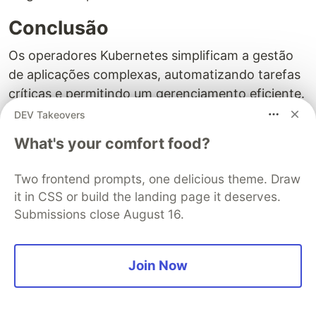
Conclusão
Os operadores Kubernetes simplificam a gestão
de aplicações complexas, automatizando tarefas
críticas e permitindo um gerenciamento eficiente.
Ao integrar o RabbitMQ com um operador
DEV Takeovers
personalizado, podemos explorar novas maneiras
What's your comfort food?
de escalar aplicações de forma inteligente e
responsiva, aumentando a eficiência e a
Two frontend prompts, one delicious theme. Draw
confiabilidade do sistema.
it in CSS or build the landing page it deserves.
Submissions close August 16.
Este artigo tem como objetivo demonstrar um
pouco do poder dos operadores, abordando
conceitos teóricos e criando um projeto prático
Join Now
para um problema específico que podemos ter.
Com essa base, será possível criar um operador
específico para o seu problema.