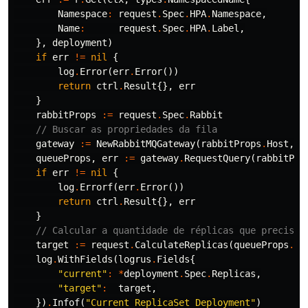
Namespace
:
request
.
Spec
.
HPA
.
Namespace
,
Name
:
request
.
Spec
.
HPA
.
Label
,
},
deployment
)
if
err
!=
nil
{
log
.
Error
(
err
.
Error
())
return
ctrl
.
Result
{},
err
}
rabbitProps
:=
request
.
Spec
.
Rabbit
// Buscar as propriedades da fila
gateway
:=
NewRabbitMQGateway
(
rabbitProps
.
Host
,
r
queueProps
,
err
:=
gateway
.
RequestQuery
(
rabbitPro
if
err
!=
nil
{
log
.
Errorf
(
err
.
Error
())
return
ctrl
.
Result
{},
err
}
// Calcular a quantidade de réplicas que precisa 
target
:=
request
.
CalculateReplicas
(
queueProps
.
Me
log
.
WithFields
(
logrus
.
Fields
{
"current"
:
*
deployment
.
Spec
.
Replicas
,
"target"
:
target
,
})
.
Infof
(
"Current ReplicaSet Deployment"
)