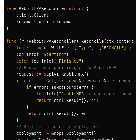
type
RabbitHPAReconciler
struct
{
client
.
Client
Scheme
*
runtime
.
Scheme
}
func
(
r
*
RabbitHPAReconciler
)
Reconcile
(
ctx
context
.
C
log
:=
logrus
.
WithField
(
"Type"
,
"[RECONCILE]"
)
log
.
Infof
(
"Starting"
)
defer
log
.
Infof
(
"Finished"
)
// Buscar as especificações do RabbitHPA
request
:=
&
apiv1
.
RabbitHPA
{}
if
err
:=
r
.
Get
(
ctx
,
req
.
NamespacedName
,
request
)
if
errors
.
IsNotFound
(
err
)
{
log
.
Info
(
"RabbitHPA resource not found. I
return
ctrl
.
Result
{},
nil
}
return
ctrl
.
Result
{},
err
}
// Realizar a busca do deployment
deployment
:=
&
apps
.
Deployment
{}
err
:=
r
.
Get
(
ctx
,
types
.
NamespacedName
{