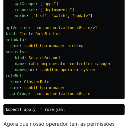
  - apiGroups
:
[
"
apps"
]
    resources
:
[
"
deployments"
]
    verbs
:
[
"
list"
,
"
watch"
,
"
update"
]
---
apiVersion
:
rbac.authorization.k8s.io/v1
kind
:
ClusterRoleBinding
metadata
:
  name
:
rabbit-hpa-manager-binding
subjects
:
  - kind
:
ServiceAccount
    name
:
rabbitmq-operator-controller-manager
    namespace
:
rabbitmq-operator-system
roleRef
:
  kind
:
ClusterRole
  name
:
rabbit-hpa-manager
  apiGroup
:
rbac.authorization.k8s.io
kubectl apply 
-f
Agora que nosso operador tem as permissões