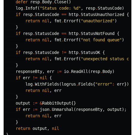
defer
resp
.
Body
.
Close
()
log
.
Infof
(
"Status code: %d"
,
resp
.
StatusCode
)
if
resp
.
StatusCode
==
http
.
StatusUnauthorized
{
return
nil
,
fmt
.
Errorf
(
"unauthorized"
)
}
if
resp
.
StatusCode
==
http
.
StatusNotFound
{
return
nil
,
fmt
.
Errorf
(
"not found queue"
)
}
if
resp
.
StatusCode
!=
http
.
StatusOK
{
return
nil
,
fmt
.
Errorf
(
"unexpected status cod
}
responseBty
,
err
:=
io
.
ReadAll
(
resp
.
Body
)
if
err
!=
nil
{
log
.
WithFields
(
logrus
.
Fields
{
"error"
:
err
})
.
E
return
nil
,
err
}
output
:=
&
RabbitOutput
{}
if
err
:=
json
.
Unmarshal
(
responseBty
,
output
);
er
return
nil
,
err
}
return
output
,
nil
}