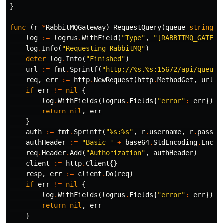
}
func
(
r
*
RabbitMQGateway
)
RequestQuery
(
queue
string
)
log
:=
logrus
.
WithField
(
"Type"
,
"[RABBITMQ_GATEWA
log
.
Info
(
"Requesting RabbitMQ"
)
defer
log
.
Info
(
"Finished"
)
url
:=
fmt
.
Sprintf
(
"http://%s.%s:15672/api/queues
req
,
err
:=
http
.
NewRequest
(
http
.
MethodGet
,
url
,
if
err
!=
nil
{
log
.
WithFields
(
logrus
.
Fields
{
"error"
:
err
})
.
E
return
nil
,
err
}
auth
:=
fmt
.
Sprintf
(
"%s:%s"
,
r
.
username
,
r
.
passwo
authHeader
:=
"Basic "
+
base64
.
StdEncoding
.
Encod
req
.
Header
.
Add
(
"Authorization"
,
authHeader
)
client
:=
http
.
Client
{}
resp
,
err
:=
client
.
Do
(
req
)
if
err
!=
nil
{
log
.
WithFields
(
logrus
.
Fields
{
"error"
:
err
})
.
E
return
nil
,
err
}