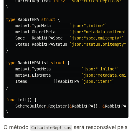
CurrentReplicas
int32
`json:"currentReplicas"`
}
type
RabbitHPA
struct
{
metav1
.
TypeMeta
`json:",inline"`
metav1
.
ObjectMeta
`json:"metadata,omitempty"
Spec
RabbitHPASpec
`json:"spec,omitempty"`
Status
RabbitHPAStatus
`json:"status,omitempty"`
}
type
RabbitHPAList
struct
{
metav1
.
TypeMeta
`json:",inline"`
metav1
.
ListMeta
`json:"metadata,omite
Items
[]
RabbitHPA
`json:"items"`
}
func
init
()
{
SchemeBuilder
.
Register
(
&
RabbitHPA
{},
&
RabbitHPALi
}
O método
será responsável pela
CalculateReplicas