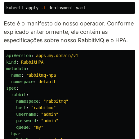
kubectl apply 
-f
Este é o manifesto do nosso operador. Conforme
explicado anteriormente, ele contém as
especificações sobre nosso RabbitMQ e o HPA.
apiVersion
:
apps.my.domain/v1
kind
:
RabbitHPA
metadata
:
  name
:
rabbitmq-hpa
  namespace
:
default
spec
:
  rabbit
:
    namespace
:
"
rabbitmq"
    host
:
"
rabbitmq"
    username
:
"
admin"
    password
:
"
admin"
    queue
:
"
my"
  hpa
: