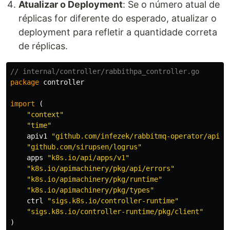
Atualizar o Deployment
: Se o número atual de
réplicas for diferente do esperado, atualizar o
deployment para refletir a quantidade correta
de réplicas.
// internal/controller/rabbithpa_controller.go
package
controller
import
(
"context"
"time"
apiv1
"github.com/infezek/rabbitmq-operator/api/v
"github.com/sirupsen/logrus"
apps
"k8s.io/api/apps/v1"
"k8s.io/apimachinery/pkg/api/errors"
"k8s.io/apimachinery/pkg/runtime"
"k8s.io/apimachinery/pkg/types"
ctrl
"sigs.k8s.io/controller-runtime"
"sigs.k8s.io/controller-runtime/pkg/client"
)