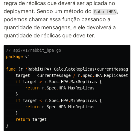
regra de réplicas que deverá ser aplicada no
deployment. Sendo um método do
,
RabbitHPA
podemos chamar essa função passando a
quantidade de mensagens, e ele devolverá a
quantidade de réplicas que deve ter.
// api/v1/rabbit_hpa.go
package
v1
func
(
r
*
RabbitHPA
)
CalculateReplicas
(
currentMessage
target
=
currentMessage
/
r
.
Spec
.
HPA
.
ReplicasetPe
if
target
>
r
.
Spec
.
HPA
.
MaxReplicas
{
return
r
.
Spec
.
HPA
.
MaxReplicas
}
if
target
<
r
.
Spec
.
HPA
.
MinReplicas
{
return
r
.
Spec
.
HPA
.
MinReplicas
}
return
target
}