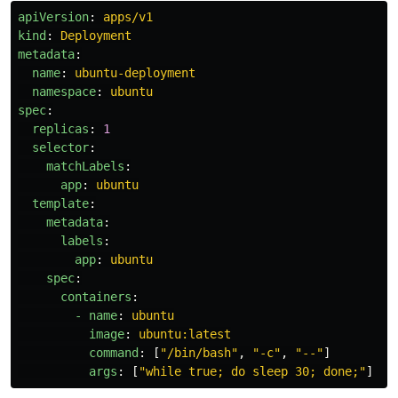
apiVersion
:
apps/v1
kind
:
Deployment
metadata
:
  name
:
ubuntu-deployment
  namespace
:
ubuntu
spec
:
  replicas
:
1
  selector
:
    matchLabels
:
      app
:
ubuntu
  template
:
    metadata
:
      labels
:
        app
:
ubuntu
    spec
:
      containers
:
        - name
:
ubuntu
          image
:
ubuntu:latest
          command
:
[
"
/bin/bash"
,
"
-c"
,
"
--"
]
          args
:
[
"
while
true;
do
sleep
30;
done;"
]