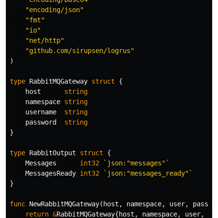
"encoding/json"
"fmt"
"io"
"net/http"
"github.com/sirupsen/logrus"
)
type
RabbitMQGateway
struct
{
host
string
namespace
string
username
string
password
string
}
type
RabbitOutput
struct
{
Messages
int32
`json:"messages"`
MessagesReady
int32
`json:"messages_ready"`
}
func
NewRabbitMQGateway
(
host
,
namespace
,
user
,
pass
s
return
&
RabbitMQGateway
{
host
,
namespace
,
user
,
pa