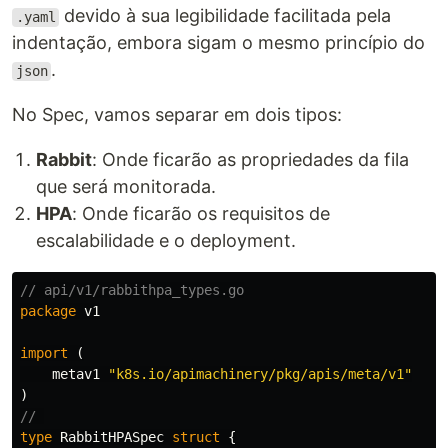
devido à sua legibilidade facilitada pela
.yaml
indentação, embora sigam o mesmo princípio do
.
json
No Spec, vamos separar em dois tipos:
Rabbit
: Onde ficarão as propriedades da fila
que será monitorada.
HPA
: Onde ficarão os requisitos de
escalabilidade e o deployment.
// api/v1/rabbithpa_types.go
package
v1
import
(
metav1
"k8s.io/apimachinery/pkg/apis/meta/v1"
)
// 
type
RabbitHPASpec
struct
{