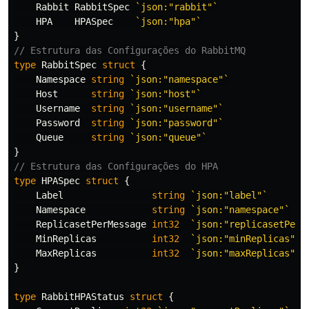
Rabbit
RabbitSpec
`json:"rabbit"`
HPA
HPASpec
`json:"hpa"`
}
// Estrutura das Configurações do RabbitMQ
type
RabbitSpec
struct
{
Namespace
string
`json:"namespace"`
Host
string
`json:"host"`
Username
string
`json:"username"`
Password
string
`json:"password"`
Queue
string
`json:"queue"`
}
// Estrutura das Configurações do HPA
type
HPASpec
struct
{
Label
string
`json:"label"`
Namespace
string
`json:"namespace"`
ReplicasetPerMessage
int32
`json:"replicasetPerM
MinReplicas
int32
`json:"minReplicas"`
MaxReplicas
int32
`json:"maxReplicas"`
}
type
RabbitHPAStatus
struct
{