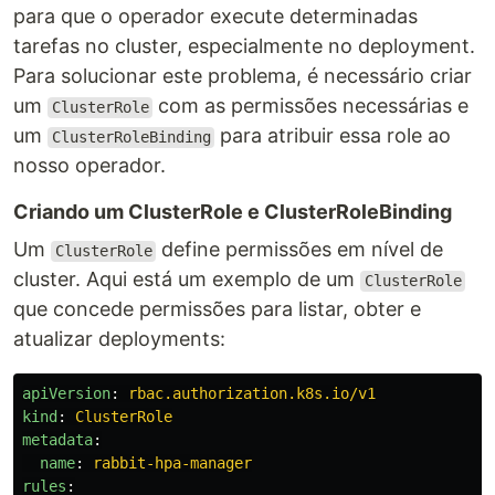
para que o operador execute determinadas
tarefas no cluster, especialmente no deployment.
Para solucionar este problema, é necessário criar
um
com as permissões necessárias e
ClusterRole
um
para atribuir essa role ao
ClusterRoleBinding
nosso operador.
Criando um ClusterRole e ClusterRoleBinding
Um
define permissões em nível de
ClusterRole
cluster. Aqui está um exemplo de um
ClusterRole
que concede permissões para listar, obter e
atualizar deployments:
apiVersion
:
rbac.authorization.k8s.io/v1
kind
:
ClusterRole
metadata
:
  name
:
rabbit-hpa-manager
rules
: