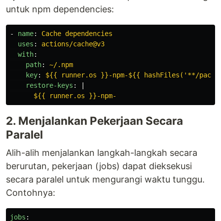
untuk npm dependencies:
-
name
:
Cache dependencies
uses
:
actions/cache@v3
with
:
path
:
~/.npm
key
:
${{ runner.os }}-npm-${{ hashFiles('**/packa
restore-keys
:
|
${{ runner.os }}-npm-
2. Menjalankan Pekerjaan Secara
Paralel
Alih-alih menjalankan langkah-langkah secara
berurutan, pekerjaan (jobs) dapat dieksekusi
secara paralel untuk mengurangi waktu tunggu.
Contohnya:
jobs
: