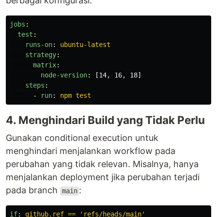
berbagai konfigurasi.
jobs
:
test
:
runs-on
:
ubuntu-latest
strategy
:
matrix
:
node-version
:
[
14
,
16
,
18
]
steps
:
-
run
:
npm test
4. Menghindari Build yang Tidak Perlu
Gunakan conditional execution untuk
menghindari menjalankan workflow pada
perubahan yang tidak relevan. Misalnya, hanya
menjalankan deployment jika perubahan terjadi
pada branch
:
main
if
:
github.ref == 'refs/heads/main'