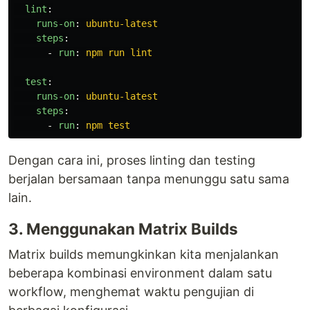
lint
:
runs-on
:
ubuntu-latest
steps
:
-
run
:
npm run lint
test
:
runs-on
:
ubuntu-latest
steps
:
-
run
:
npm test
Dengan cara ini, proses linting dan testing
berjalan bersamaan tanpa menunggu satu sama
lain.
3. Menggunakan Matrix Builds
Matrix builds memungkinkan kita menjalankan
beberapa kombinasi environment dalam satu
workflow, menghemat waktu pengujian di