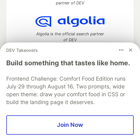
partner of DEV
Algolia is the official search partner
of DEV
DEV Takeovers
Build something that tastes like home.
DEV Community
— A space to discuss and keep up software
development and manage your software career
Frontend Challenge: Comfort Food Edition runs
Home
DEV Challenges
DEV++
Videos
July 29 through August 16. Two prompts, wide
DEV Education Tracks
DEV Help
Advertise on DEV
open theme: draw your comfort food in CSS or
Organization Accounts
DEV Showcase
About
Contact
build the landing page it deserves.
Free Postgres Database
DEV Shop
MLH
Code of Conduct
Privacy Policy
Terms of Use
Built on
Forem
— the
open source
software that powers
DEV
and other inclusive communities.
Join Now
Made with love and
Ruby on Rails
. DEV Community
©
2016 -
2026.