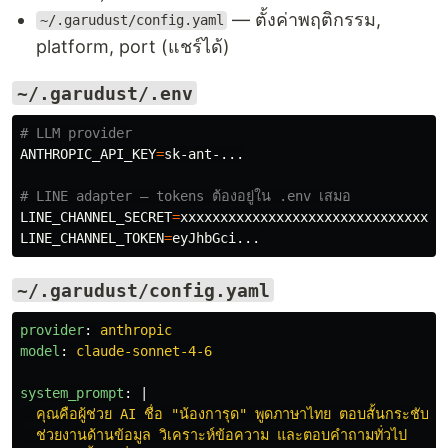
— ตั้งค่าพฤติกรรม,
~/.garudust/config.yaml
platform, port (แชร์ได้)
~/.garudust/.env
# LLM provider
ANTHROPIC_API_KEY
=
sk-ant-...

# LINE adapter — tokens ต้องอยู่ใน .env เสมอ
LINE_CHANNEL_SECRET
=
LINE_CHANNEL_TOKEN
=
~/.garudust/config.yaml
provider
:
anthropic
model
:
claude-sonnet-4-6
system_prompt
:
|
คุณคือผู้ช่วย AI ชื่อ "น้องการุด" พูดภาษาไทย ตอบสั้นกระชับ
ช่วยงานด้านข้อมูล วิเคราะห์ข้อความ และตอบคำถามทั่วไป