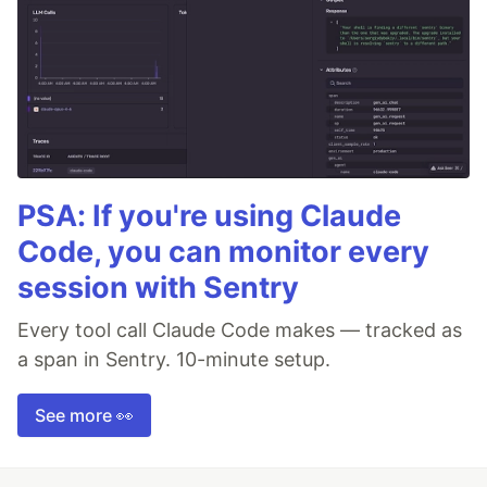
PSA: If you're using Claude
Code, you can monitor every
session with Sentry
Every tool call Claude Code makes — tracked as
a span in Sentry. 10-minute setup.
See more 👀