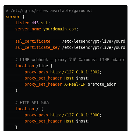
# /etc/nginx/sites-available/garudust
server
{
listen
443
ssl
;
server_name
yourdomain.com
;
ssl_certificate
/etc/letsencrypt/live/yourdom
ssl_certificate_key
/etc/letsencrypt/live/yourdom
# LINE webhook — proxy ไปที่ Garudust LINE adapter 
location
/line
{
proxy_pass
http://127.0.0.1:3002
;
proxy_set_header
Host
$host
;
proxy_set_header
X-Real-IP
$remote_addr
;
}
# HTTP API หลัก
location
/
{
proxy_pass
http://127.0.0.1:3000
;
proxy_set_header
Host
$host
;
}