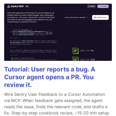
Tutorial: User reports a bug. A
Cursor agent opens a PR. You
review it.
Wire Sentry User Feedback to a Cursor Automation
via MCP. When feedback gets assigned, the agent
reads the issue, finds the relevant code, and drafts a
fix. Step-by-step cookbook recipe, ~15-20 min setup.