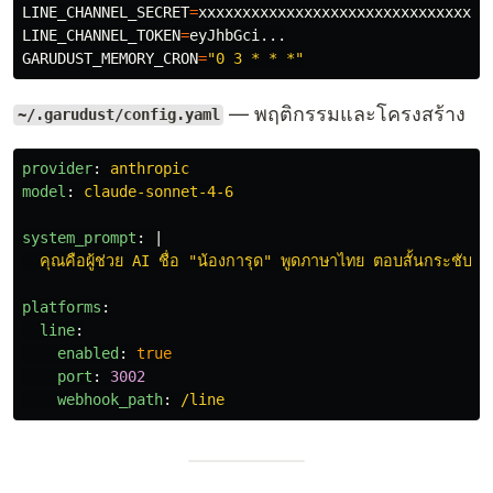
LINE_CHANNEL_SECRET
=
LINE_CHANNEL_TOKEN
=
GARUDUST_MEMORY_CRON
=
"0 3 * * *"
— พฤติกรรมและโครงสร้าง
~/.garudust/config.yaml
provider
:
anthropic
model
:
claude-sonnet-4-6
system_prompt
:
|
คุณคือผู้ช่วย AI ชื่อ "น้องการุด" พูดภาษาไทย ตอบสั้นกระชับ
platforms
:
line
:
enabled
:
true
port
:
3002
webhook_path
:
/line