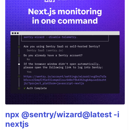
npx @sentry/wizard@latest -i
nextjs