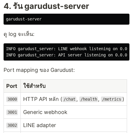
4. รัน garudust-server
ดู log จะเห็น:
INFO garudust_server: LINE webhook listening on 0.0.0.
Port mapping ของ Garudust:
Port
ใช้สำหรับ
HTTP API หลัก (
,
,
)
3000
/chat
/health
/metrics
Generic webhook
3001
LINE adapter
3002