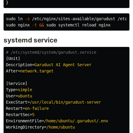
}
sudo ln
-s
sudo 
nginx 
-t
&&
sudo 
systemd service
[Unit]
Description
=
Garudust AI Agent Server
After
=
network.target
[Service]
Type
=
simple
User
=
ubuntu
ExecStart
=
/usr/local/bin/garudust-server
Restart
=
on-failure
RestartSec
=
5
EnvironmentFile
=
/home/ubuntu/.garudust/.env
WorkingDirectory
=
/home/ubuntu