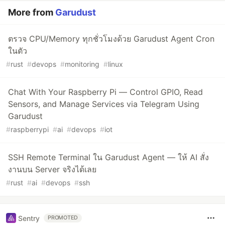
More from
Garudust
ตรวจ CPU/Memory ทุกชั่วโมงด้วย Garudust Agent Cron
ในตัว
#
rust
#
devops
#
monitoring
#
linux
Chat With Your Raspberry Pi — Control GPIO, Read
Sensors, and Manage Services via Telegram Using
Garudust
#
raspberrypi
#
ai
#
devops
#
iot
SSH Remote Terminal ใน Garudust Agent — ให้ AI สั่ง
งานบน Server จริงได้เลย
#
rust
#
ai
#
devops
#
ssh
Sentry
PROMOTED