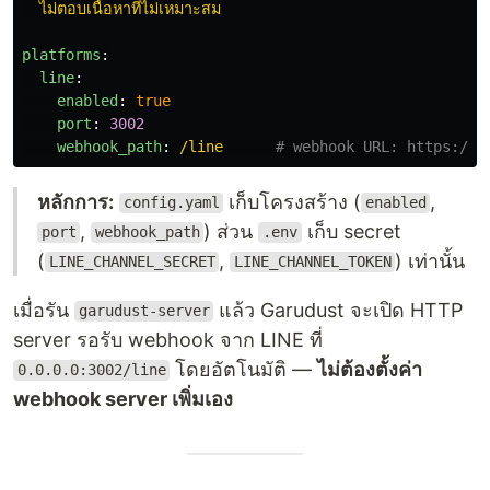
ไม่ตอบเนื้อหาที่ไม่เหมาะสม
platforms
:
line
:
enabled
:
true
port
:
3002
webhook_path
:
/line
# webhook URL: https://y
หลักการ:
เก็บโครงสร้าง (
,
config.yaml
enabled
,
) ส่วน
เก็บ secret
port
webhook_path
.env
(
,
) เท่านั้น
LINE_CHANNEL_SECRET
LINE_CHANNEL_TOKEN
เมื่อรัน
แล้ว Garudust จะเปิด HTTP
garudust-server
server รอรับ webhook จาก LINE ที่
โดยอัตโนมัติ —
ไม่ต้องตั้งค่า
0.0.0.0:3002/line
webhook server เพิ่มเอง