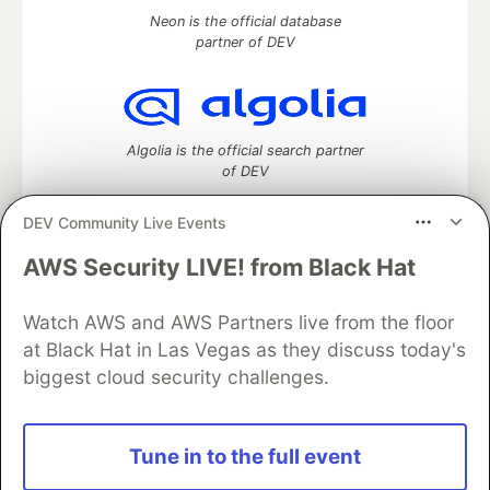
Neon is the official database
partner of DEV
Algolia is the official search partner
of DEV
DEV Community Live Events
AWS Security LIVE! from Black Hat
DEV Community
— A space to discuss and keep up software
development and manage your software career
Watch AWS and AWS Partners live from the floor
Home
DEV Challenges
DEV++
Videos
DEV Education Tracks
DEV Help
Advertise on DEV
at Black Hat in Las Vegas as they discuss today's
Organization Accounts
DEV Showcase
About
Contact
biggest cloud security challenges.
Free Postgres Database
DEV Shop
MLH
Code of Conduct
Privacy Policy
Terms of Use
Built on
Forem
— the
open source
software that powers
DEV
Tune in to the full event
and other inclusive communities.
Made with love and
Ruby on Rails
. DEV Community
©
2016 -