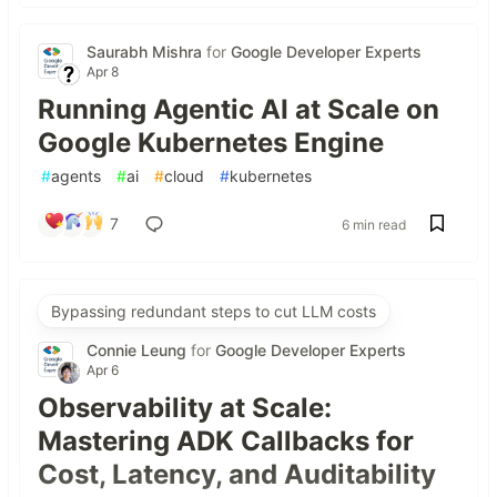
Saurabh Mishra
for
Google Developer Experts
Apr 8
Running Agentic AI at Scale on
Google Kubernetes Engine
#
agents
#
ai
#
cloud
#
kubernetes
7
6 min read
Bypassing redundant steps to cut LLM costs
Connie Leung
for
Google Developer Experts
Apr 6
Observability at Scale:
Mastering ADK Callbacks for
Cost, Latency, and Auditability