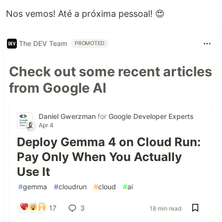
Nos vemos! Até a próxima pessoal! 😍
The DEV Team
PROMOTED
Check out some recent articles
from Google AI
Daniel Gwerzman
for
Google Developer Experts
Apr 4
Deploy Gemma 4 on Cloud Run:
Pay Only When You Actually
Use It
#
gemma
#
cloudrun
#
cloud
#
ai
17
3
18 min read