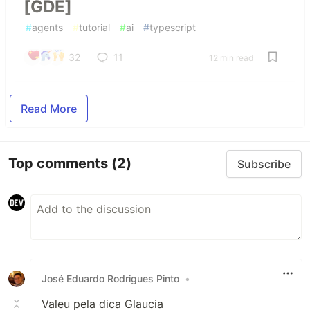
[GDE]
#
agents
#
tutorial
#
ai
#
typescript
32
11
12 min read
Read More
Top comments
(2)
Subscribe
José Eduardo Rodrigues Pinto
•
Valeu pela dica Glaucia