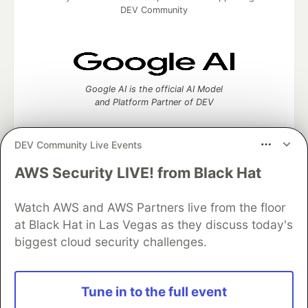
DEV Community
Google AI is the official AI Model
and Platform Partner of DEV
DEV Community Live Events
AWS Security LIVE! from Black Hat
Neon is the official database
partner of DEV
Watch AWS and AWS Partners live from the floor
at Black Hat in Las Vegas as they discuss today's
biggest cloud security challenges.
Algolia is the official search partner
of DEV
Tune in to the full event