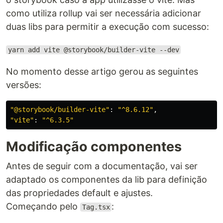
como utiliza rollup vai ser necessária adicionar
duas libs para permitir a execução com sucesso:
yarn add vite @storybook/builder-vite --dev
No momento desse artigo gerou as seguintes
versões:
"
@storybook/builder-vite
"
:
"
^8.6.12
"
,
"
vite
"
:
"
^6.3.5
"
Modificação componentes
Antes de seguir com a documentação, vai ser
adaptado os componentes da lib para definição
das propriedades default e ajustes.
Começando pelo
:
Tag.tsx