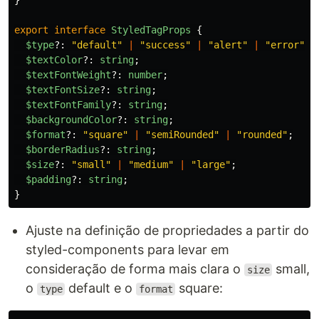
}
export
interface
StyledTagProps
{
$type
?:
"
default
"
|
"
success
"
|
"
alert
"
|
"
error
"
;
$textColor
?:
string
;
$textFontWeight
?:
number
;
$textFontSize
?:
string
;
$textFontFamily
?:
string
;
$backgroundColor
?:
string
;
$format
?:
"
square
"
|
"
semiRounded
"
|
"
rounded
"
;
$borderRadius
?:
string
;
$size
?:
"
small
"
|
"
medium
"
|
"
large
"
;
$padding
?:
string
;
}
Ajuste na definição de propriedades a partir do
styled-components para levar em
consideração de forma mais clara o
small,
size
o
default e o
square:
type
format