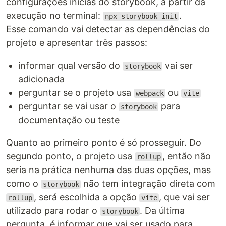
configurações inicias do storybook, a partir da
execução no terminal:
.
npx storybook init
Esse comando vai detectar as dependências do
projeto e apresentar três passos:
informar qual versão do
vai ser
storybook
adicionada
perguntar se o projeto usa
ou
webpack
vite
perguntar se vai usar o
para
storybook
documentação ou teste
Quanto ao primeiro ponto é só prosseguir. Do
segundo ponto, o projeto usa
, então não
rollup
seria na prática nenhuma das duas opções, mas
como o
não tem integração direta com
storybook
, será escolhida a opção
, que vai ser
rollup
vite
utilizado para rodar o
. Da última
storybook
pergunta, é informar que vai ser usado para