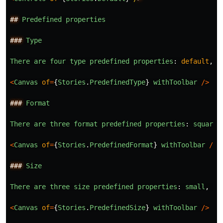
##
Predefined
properties
###
Type
There
are
four
type
predefined
properties
:
default
,
s
<
Canvas
of
=
{
Stories
.
PredefinedType
}
withToolbar
/>
###
Format
There
are
three
format
predefined
properties
:
square
,
<
Canvas
of
=
{
Stories
.
PredefinedFormat
}
withToolbar
/>
###
Size
There
are
three
size
predefined
properties
:
small
,
me
<
Canvas
of
=
{
Stories
.
PredefinedSize
}
withToolbar
/>