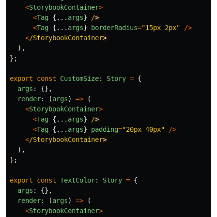
<
StorybookContainer
>
<
Tag
{...
args
}
/
<
Tag
{...
args
}
borderRadius
=
"
15px 2px
"
/>
<
/StorybookContainer
),
};
export
const
CustomSize
:
Story
=
{
args
:
{},
render
:
(
args
)
=>
(
<
StorybookContainer
>
<
Tag
{...
args
}
/
<
Tag
{...
args
}
padding
=
"
20px 40px
"
/>
<
/StorybookContainer
),
};
export
const
TextColor
:
Story
=
{
args
:
{},
render
:
(
args
)
=>
(
<
StorybookContainer
>