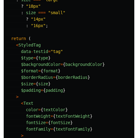
?
"
18px
"
:
size
===
"
small
"
?
"
14px
"
:
"
16px
"
;
return 
(
<
StyledTag
data
-
testid
=
"
tag
"
$type
=
{
type
}
$backgroundColor
=
{
backgroundColor
}
$format
=
{
format
}
$borderRadius
=
{
borderRadius
}
$size
=
{
size
}
$padding
=
{
padding
}
>
<
Text
color
=
{
textColor
}
fontWeight
=
{
textFontWeight
}
fontSize
=
{
fontSize
}
fontFamily
=
{
textFontFamily
}
>