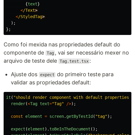
{
text
}
<
/Text
<
/StyledTag
);
};
Como foi mexida nas propriedades default do
componente de
, vai ser necessário mexer no
Tag
arquivo de teste dele
:
Tag.test.tsx
Ajuste dos
do primeiro teste para
expect
validar as propriedades default:
it
(
"
should render component with default properties
"
,
render
(
<
Tag
text
=
"
Tag
"
/>
);
const
element
=
screen
.
getByTestId
(
"
tag
"
);
expect
(
element
).
toBeInTheDocument
();