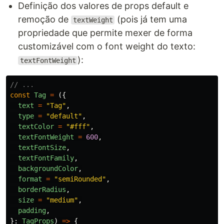
Definição dos valores de props default e
remoção de
(pois já tem uma
textWeight
propriedade que permite mexer de forma
customizável com o font weight do texto:
):
textFontWeight
// ...
const
Tag
=
({
text
=
"
Tag
"
,
type
=
"
default
"
,
textColor
=
"
#fff
"
,
textFontWeight
=
600
,
textFontSize
,
textFontFamily
,
backgroundColor
,
format
=
"
semiRounded
"
,
borderRadius
,
size
=
"
medium
"
,
padding
,
}:
TagProps
)
=>
{