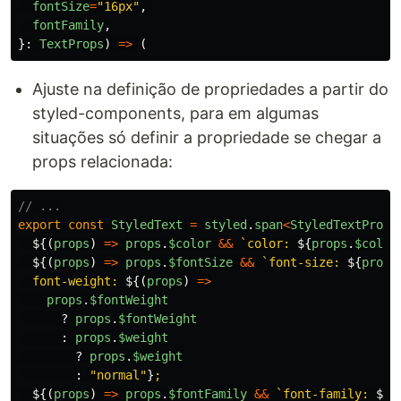
fontSize
=
"
16px
"
,
fontFamily
,
}:
TextProps
)
=>
(
Ajuste na definição de propriedades a partir do
styled-components, para em algumas
situações só definir a propriedade se chegar a
props relacionada:
// ...
export
const
StyledText
=
styled
.
span
<
StyledTextProps
${(
props
)
=>
props
.
$color
&&
`color: 
${
props
.
$color
${(
props
)
=>
props
.
$fontSize
&&
`font-size: 
${
props
  font-weight: 
${(
props
)
=>
props
.
$fontWeight
?
props
.
$fontWeight
:
props
.
$weight
?
props
.
$weight
:
"
normal
"
}
;

${(
props
)
=>
props
.
$fontFamily
&&
`font-family: 
${
p