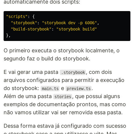
automaticamente dois scripts:
"
scripts
"
:
{
"
storybook
"
:
"
storybook dev -p 6006
"
,
"
build-storybook
"
:
"
storybook build
"
},
O primeiro executa o storybook localmente, o
segundo faz o build do storybook.
E vai gerar uma pasta
, com dois
.storybook
arquivos configurados para permitir a execução
do storybook:
e
.
main.ts
preview.ts
Além de uma pasta
, que possui alguns
stories
exemplos de documentação prontos, mas como
não vamos utilizar vai ser removida essa pasta.
Dessa forma estava já configurado com sucesso
o storybook caso a app utilizasse o vite. Mas