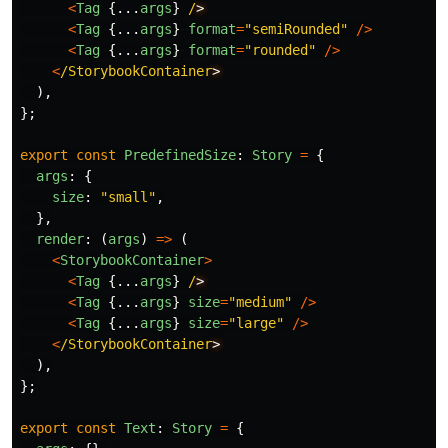
<
Tag
{...
args
}
/
<
Tag
{...
args
}
format
=
"
semiRounded
"
/>
<
Tag
{...
args
}
format
=
"
rounded
"
/>
<
/StorybookContainer
),
};
export
const
PredefinedSize
:
Story
=
{
args
:
{
size
:
"
small
"
,
},
render
:
(
args
)
=>
(
<
StorybookContainer
>
<
Tag
{...
args
}
/
<
Tag
{...
args
}
size
=
"
medium
"
/>
<
Tag
{...
args
}
size
=
"
large
"
/>
<
/StorybookContainer
),
};
export
const
Text
:
Story
=
{