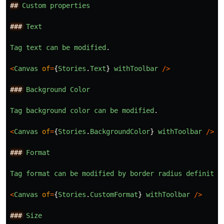
##
Custom
properties
###
Text
Tag
text
can
be
modified
.
<
Canvas
of
=
{
Stories
.
Text
}
withToolbar
/>
###
Background
Color
Tag
background
color
can
be
modified
.
<
Canvas
of
=
{
Stories
.
BackgroundColor
}
withToolbar
/>
###
Format
Tag
format
can
be
modified
by
border
radius
definitio
<
Canvas
of
=
{
Stories
.
CustomFormat
}
withToolbar
/>
###
Size