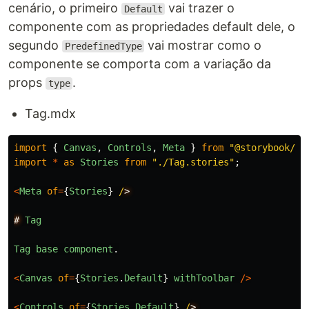
cenário, o primeiro
vai trazer o
Default
componente com as propriedades default dele, o
segundo
vai mostrar como o
PredefinedType
componente se comporta com a variação da
props
.
type
Tag.mdx
import
{
Canvas
,
Controls
,
Meta
}
from
"
@storybook/bl
import
*
as
Stories
from
"
./Tag.stories
"
;
<
Meta
of
=
{
Stories
}
/
#
Tag
Tag
base
component
.
<
Canvas
of
=
{
Stories
.
Default
}
withToolbar
/>
<
Controls
of
=
{
Stories
.
Default
}
/