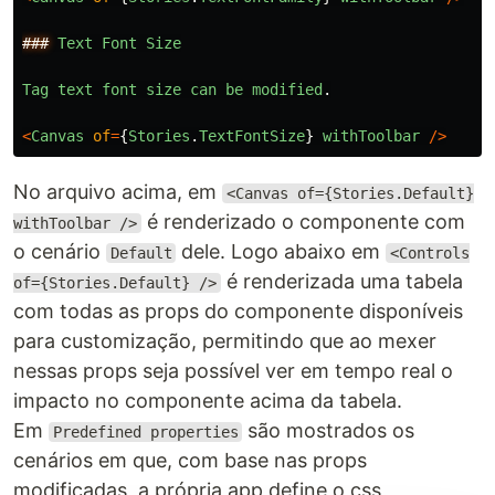
###
Text
Font
Size
Tag
text
font
size
can
be
modified
.
<
Canvas
of
=
{
Stories
.
TextFontSize
}
withToolbar
/>
No arquivo acima, em
<Canvas of={Stories.Default}
é renderizado o componente com
withToolbar />
o cenário
dele. Logo abaixo em
Default
<Controls
é renderizada uma tabela
of={Stories.Default} />
com todas as props do componente disponíveis
para customização, permitindo que ao mexer
nessas props seja possível ver em tempo real o
impacto no componente acima da tabela.
Em
são mostrados os
Predefined properties
cenários em que, com base nas props
modificadas, a própria app define o css