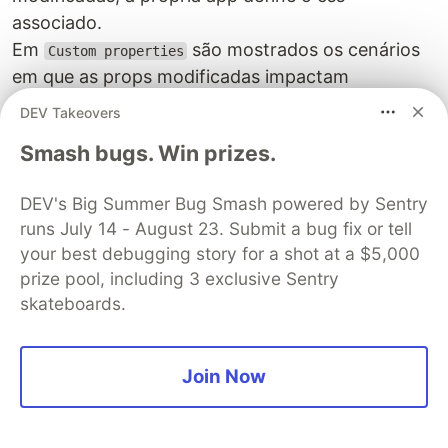
associado.
Em
são mostrados os cenários
Custom properties
em que as props modificadas impactam
diretamente no css definido.
DEV Takeovers
Rodando localmente o storybook com
Smash bugs. Win prizes.
yarn
:
storybook
DEV's Big Summer Bug Smash powered by Sentry
runs July 14 - August 23. Submit a bug fix or tell
your best debugging story for a shot at a $5,000
prize pool, including 3 exclusive Sentry
skateboards.
Join Now