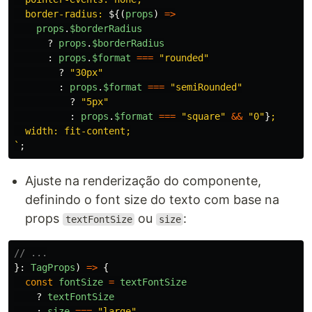
  border-radius: 
${(
props
)
=>
props
.
$borderRadius
?
props
.
$borderRadius
:
props
.
$format
===
"
rounded
"
?
"
30px
"
:
props
.
$format
===
"
semiRounded
"
?
"
5px
"
:
props
.
$format
===
"
square
"
&&
"
0
"
}
;

  width: fit-content;

`
;
Ajuste na renderização do componente,
definindo o font size do texto com base na
props
ou
:
textFontSize
size
// ...
}:
TagProps
)
=>
{
const
fontSize
=
textFontSize
?
textFontSize
:
size
===
"
large
"