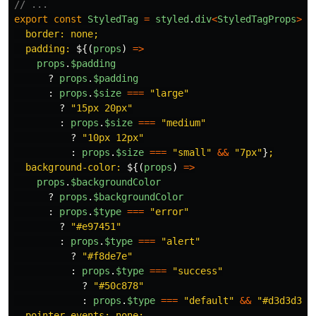
// ...
export
const
StyledTag
=
styled
.
div
<
StyledTagProps
>
`

  border: none;

  padding: 
${(
props
)
=>
props
.
$padding
?
props
.
$padding
:
props
.
$size
===
"
large
"
?
"
15px 20px
"
:
props
.
$size
===
"
medium
"
?
"
10px 12px
"
:
props
.
$size
===
"
small
"
&&
"
7px
"
}
;

  background-color: 
${(
props
)
=>
props
.
$backgroundColor
?
props
.
$backgroundColor
:
props
.
$type
===
"
error
"
?
"
#e97451
"
:
props
.
$type
===
"
alert
"
?
"
#f8de7e
"
:
props
.
$type
===
"
success
"
?
"
#50c878
"
:
props
.
$type
===
"
default
"
&&
"
#d3d3d3
"
}
;
  pointer-events: none;
