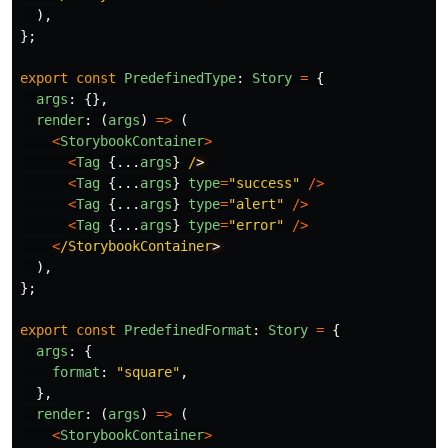
),
};
export
const
PredefinedType
:
Story
=
{
args
:
{},
render
:
(
args
)
=>
(
<
StorybookContainer
>
<
Tag
{...
args
}
/
<
Tag
{...
args
}
type
=
"
success
"
/>
<
Tag
{...
args
}
type
=
"
alert
"
/>
<
Tag
{...
args
}
type
=
"
error
"
/>
<
/StorybookContainer
),
};
export
const
PredefinedFormat
:
Story
=
{
args
:
{
format
:
"
square
"
,
},
render
:
(
args
)
=>
(
<
StorybookContainer
>