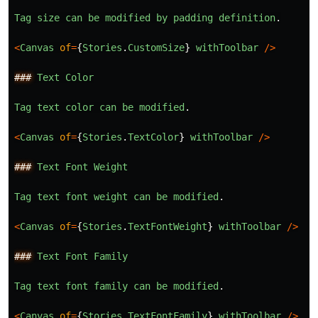
Tag
size
can
be
modified
by
padding
definition
.
<
Canvas
of
=
{
Stories
.
CustomSize
}
withToolbar
/>
###
Text
Color
Tag
text
color
can
be
modified
.
<
Canvas
of
=
{
Stories
.
TextColor
}
withToolbar
/>
###
Text
Font
Weight
Tag
text
font
weight
can
be
modified
.
<
Canvas
of
=
{
Stories
.
TextFontWeight
}
withToolbar
/>
###
Text
Font
Family
Tag
text
font
family
can
be
modified
.
<
Canvas
of
=
{
Stories
.
TextFontFamily
}
withToolbar
/>