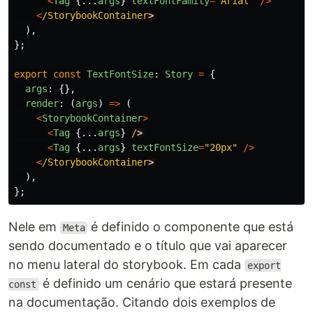
<
Tag
{...
args
}
textFontFamily
=
"
Arial
"
/>
<
/StorybookContainer
),
};
export
const
TextFontSize
:
Story
=
{
args
:
{},
render
:
(
args
)
=>
(
<
StorybookContainer
>
<
Tag
{...
args
}
/
<
Tag
{...
args
}
textFontSize
=
"
20px
"
/>
<
/StorybookContainer
),
};
Nele em
é definido o componente que está
Meta
sendo documentado e o título que vai aparecer
no menu lateral do storybook. Em cada
export
é definido um cenário que estará presente
const
na documentação. Citando dois exemplos de