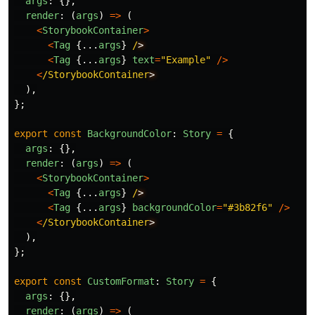
args
:
{},
render
:
(
args
)
=>
(
<
StorybookContainer
>
<
Tag
{...
args
}
/
<
Tag
{...
args
}
text
=
"
Example
"
/>
<
/StorybookContainer
),
};
export
const
BackgroundColor
:
Story
=
{
args
:
{},
render
:
(
args
)
=>
(
<
StorybookContainer
>
<
Tag
{...
args
}
/
<
Tag
{...
args
}
backgroundColor
=
"
#3b82f6
"
/>
<
/StorybookContainer
),
};
export
const
CustomFormat
:
Story
=
{
args
:
{},
render
:
(
args
)
=>
(