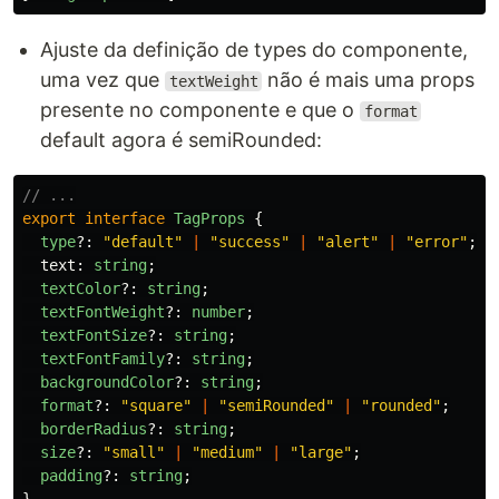
Ajuste da definição de types do componente,
uma vez que
não é mais uma props
textWeight
presente no componente e que o
format
default agora é semiRounded:
// ...
export
interface
TagProps
{
type
?:
"
default
"
|
"
success
"
|
"
alert
"
|
"
error
"
;
text
:
string
;
textColor
?:
string
;
textFontWeight
?:
number
;
textFontSize
?:
string
;
textFontFamily
?:
string
;
backgroundColor
?:
string
;
format
?:
"
square
"
|
"
semiRounded
"
|
"
rounded
"
;
borderRadius
?:
string
;
size
?:
"
small
"
|
"
medium
"
|
"
large
"
;
padding
?:
string
;