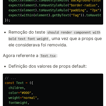
expect
(
element
).
toHaveStyleRule
(
"
background-color
"
,
expect
(
element
).
toHaveStyleRule
(
"
border-radius
"
,
"
0
expect
(
element
).
toHaveStyleRule
(
"
padding
"
,
"
7px
"
);
expect
(
within
(
element
).
getByText
(
"
Tag
"
)).
toHaveStyl
});
Remoção do teste
should render component with
, uma vez que a props que
bold text font weight
ele considerava foi removida.
Agora referente a
:
Text.tsx
Definição dos valores de props default:
// ...
const
Text
=
({
children
,
color
=
"
#000
"
,
weight
=
"
normal
"
,
fontWeight
,