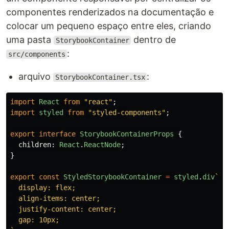
componentes renderizados na documentação e
colocar um pequeno espaço entre eles, criando
uma pasta
dentro de
StorybookContainer
:
src/components
arquivo
:
StorybookContainer.tsx
import
React
from
"
react
"
;
import
styled
from
"
styled-components
"
;
export
interface
StorybookContainerProps
{
children
:
React
.
ReactNode
;
}
export
const
StyledStorybookContainer
=
styled
.
div
`

  display: flex;

  align-items: center;

  justify-content: center;

  gap: 10px;
