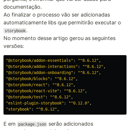
documentação.
Ao finalizar o processo vão ser adicionadas
automaticamente libs que permitirão executar o
.
storybook
No momento desse artigo gerou as seguintes
versões:
"
@storybook/addon-essentials
"
:
"
^8.6.12
"
,
"
@storybook/addon-interactions
"
:
"
^8.6.12
"
,
"
@storybook/addon-onboarding
"
:
"
^8.6.12
"
,
"
@storybook/blocks
"
:
"
^8.6.12
"
,
"
@storybook/react
"
:
"
^8.6.12
"
,
"
@storybook/react-vite
"
:
"
^8.6.12
"
,
"
@storybook/test
"
:
"
^8.6.12
"
,
"
eslint-plugin-storybook
"
:
"
^0.12.0
"
,
"
storybook
"
:
"
^8.6.12
"
,
E em
serão adicionados
package.json