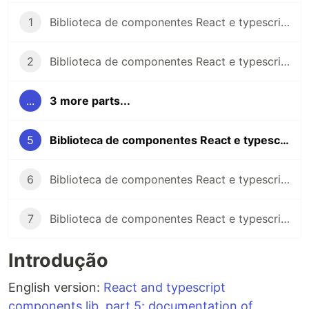
1
Biblioteca de componentes React e typescript, parte 1: setup rollup e publicação
2
Biblioteca de componentes React e typescript, parte 2: padronização de código com typescript-eslint e prettier
...
3 more parts...
5
Biblioteca de componentes React e typescript, parte 5: documentação de componentes com storybook
6
Biblioteca de componentes React e typescript, parte 6: autogeração de código com Hygen
7
Biblioteca de componentes React e typescript, parte 7: encerramento
Introdução
English version:
React and typescript
components lib, part 5: documentation of