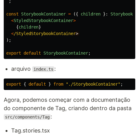
`
;
const
StorybookContainer
=
({
children
}:
StorybookCo
<
StyledStorybookContainer
>
{
children
}
<
/StyledStorybookContainer
);
export
default
StorybookContainer
;
arquivo
:
index.ts
export
{
default
}
from
"
./StorybookContainer
"
;
Agora, podemos começar com a documentação
do componente de Tag, criando dentro da pasta
:
src/components/Tag
Tag.stories.tsx