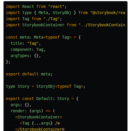
import
React
from
"
react
"
;
import
type
{
Meta
,
StoryObj
}
from
"
@storybook/react
import
Tag
from
"
./Tag
"
;
import
StorybookContainer
from
"
../StorybookContainer
const
meta
:
Meta
<
typeof
Tag
>
=
{
title
:
"
Tag
"
,
component
:
Tag
,
argTypes
:
{},
};
export
default
meta
;
type
Story
=
StoryObj
<
typeof
Tag
>
;
export
const
Default
:
Story
=
{
args
:
{},
render
:
(
args
)
=>
(
<
StorybookContainer
>
<
Tag
{...
args
}
/
<
/StorybookContainer