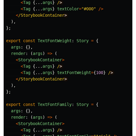
<
Tag
{...
args
}
/
<
Tag
{...
args
}
textColor
=
"
#000
"
/>
<
/StorybookContainer
),
};
export
const
TextFontWeight
:
Story
=
{
args
:
{},
render
:
(
args
)
=>
(
<
StorybookContainer
>
<
Tag
{...
args
}
/
<
Tag
{...
args
}
textFontWeight
=
{
100
}
/
<
/StorybookContainer
),
};
export
const
TextFontFamily
:
Story
=
{
args
:
{},
render
:
(
args
)
=>
(
<
StorybookContainer
>
<
Tag
{...
args
}
/