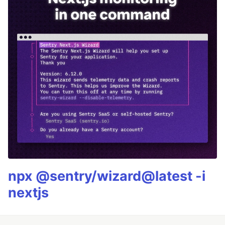
npx @sentry/wizard@latest -i
nextjs