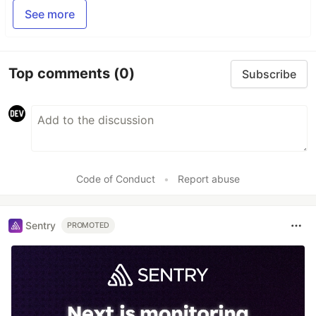
See more
Top comments
(0)
Subscribe
Code of Conduct
•
Report abuse
Sentry
PROMOTED