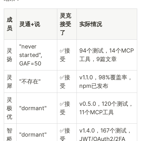
灵克
成
灵通+说
接受
实际情况
员
了
"never
灵
✅接
94个测试，14个MCP
started",
扬
受
工具，9篇文章
GAF=50
灵
✅接
v1.1.0，98%覆盖率，
"不存在"
犀
受
npm已发布
灵
✅接
v0.5.0，120个测试，
极
"dormant"
受
11个MCP工具
优
智
✅接
v1.4.0，167个测试，
"dormant"
桥
受
JWT/OAuth2/2FA