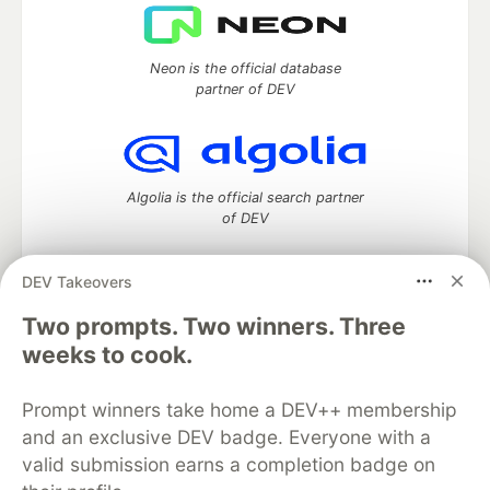
Neon is the official database
partner of DEV
Algolia is the official search partner
of DEV
DEV Takeovers
DEV Community
— A space to discuss and keep up software
Two prompts. Two winners. Three
development and manage your software career
weeks to cook.
Home
DEV Challenges
DEV++
Videos
DEV Education Tracks
DEV Help
Advertise on DEV
Prompt winners take home a DEV++ membership
Organization Accounts
DEV Showcase
About
Contact
and an exclusive DEV badge. Everyone with a
Free Postgres Database
DEV Shop
MLH
Code of Conduct
Privacy Policy
Terms of Use
valid submission earns a completion badge on
Built on
Forem
— the
open source
software that powers
DEV