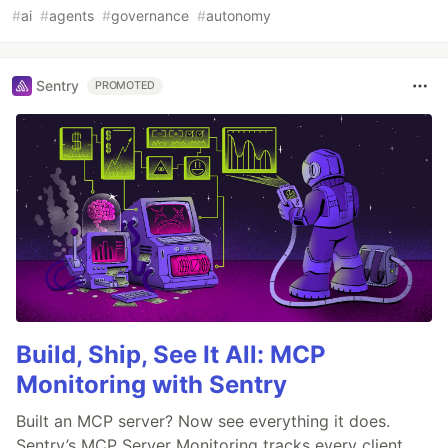
#
ai
#
agents
#
governance
#
autonomy
Sentry
PROMOTED
Build, Ship, See It All: MCP
Monitoring with Sentry
Built an MCP server? Now see everything it does.
Sentry’s MCP Server Monitoring tracks every client,