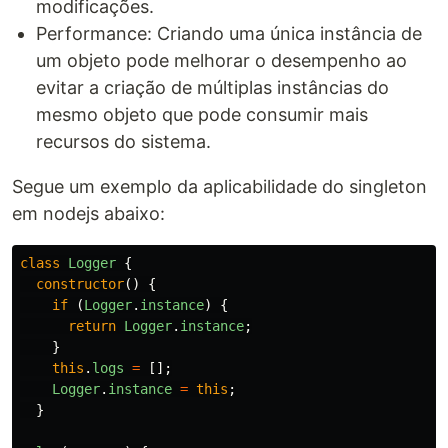
modificações.
Performance: Criando uma única instância de
um objeto pode melhorar o desempenho ao
evitar a criação de múltiplas instâncias do
mesmo objeto que pode consumir mais
recursos do sistema.
Segue um exemplo da aplicabilidade do singleton
em nodejs abaixo:
class
Logger
{
constructor
()
{
if
(
Logger
.
instance
)
{
return
Logger
.
instance
;
}
this
.
logs
=
[];
Logger
.
instance
=
this
;
}