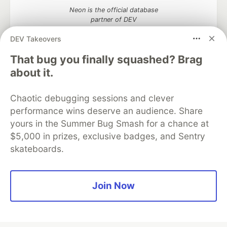
Neon is the official database
partner of DEV
DEV Takeovers
That bug you finally squashed? Brag
Algolia is the official search partner
about it.
of DEV
Chaotic debugging sessions and clever
performance wins deserve an audience. Share
yours in the Summer Bug Smash for a chance at
DEV Community
— A space to discuss and keep up software
$5,000 in prizes, exclusive badges, and Sentry
development and manage your software career
skateboards.
Home
DEV Challenges
DEV++
Videos
DEV Education Tracks
DEV Help
Advertise on DEV
Organization Accounts
DEV Showcase
About
Contact
Free Postgres Database
DEV Shop
MLH
Join Now
Code of Conduct
Privacy Policy
Terms of Use
Built on
Forem
— the
open source
software that powers
DEV
and other inclusive communities.
Made with love and
Ruby on Rails
. DEV Community
©
2016 -