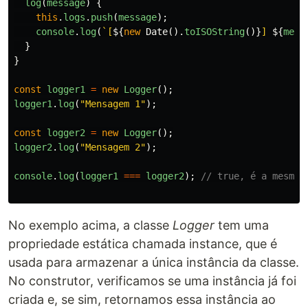
log
(
message
)
{
this
.
logs
.
push
(
message
);
console
.
log
(
`[
${
new
Date
().
toISOString
()}
] 
${
mess
}
}
const
logger1
=
new
Logger
();
logger1
.
log
(
"
Mensagem 1
"
);
const
logger2
=
new
Logger
();
logger2
.
log
(
"
Mensagem 2
"
);
console
.
log
(
logger1
===
logger2
);
// true, é a mesma 
No exemplo acima, a classe
Logger
tem uma
propriedade estática chamada instance, que é
usada para armazenar a única instância da classe.
No construtor, verificamos se uma instância já foi
criada e, se sim, retornamos essa instância ao