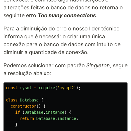
alterações feitas o banco de dados no retorna o
seguinte erro
Too many connections
.
Para a diminuição do erro o nosso lider técnico
informa que é necessário criar uma única
conexão para o banco de dados com intuito de
diminuir a quantidade de conexão.
Podemos solucionar com padrão
Singleton
, segue
a resolução abaixo:
const
mysql
=
require
(
'
mysql2
'
);
class
Database
{
constructor
()
{
if
(
Database
.
instance
)
{
return
Database
.
instance
;
}