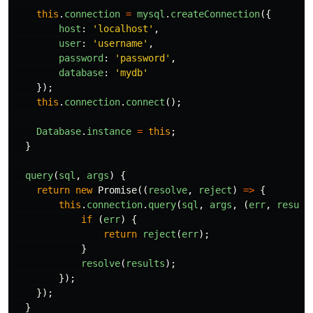
this
.
connection
=
mysql
.
createConnection
({
host
:
'
localhost
'
,
user
:
'
username
'
,
password
:
'
password
'
,
database
:
'
mydb
'
});
this
.
connection
.
connect
();
Database
.
instance
=
this
;
}
query
(
sql
,
args
)
{
return
new
Promise
((
resolve
,
reject
)
=>
{
this
.
connection
.
query
(
sql
,
args
,
(
err
,
result
if
(
err
)
{
return
reject
(
err
);
}
resolve
(
results
);
});
});
}