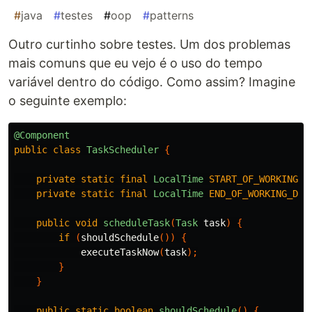
#
java
#
testes
#
oop
#
patterns
Outro curtinho sobre testes. Um dos problemas
mais comuns que eu vejo é o uso do tempo
variável dentro do código. Como assim? Imagine
o seguinte exemplo:
@Component
public
class
TaskScheduler
{
private
static
final
LocalTime
START_OF_WORKING_D
private
static
final
LocalTime
END_OF_WORKING_DAY
public
void
scheduleTask
(
Task
task
)
{
if
(
shouldSchedule
())
{
executeTaskNow
(
task
);
}
}
public
static
boolean
shouldSchedule
()
{