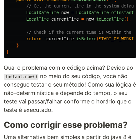
// Get the current time in the system default
LocalDateTime
now
=
LocalDateTime
.
ofInstant
(
I
LocalTime
currentTime
=
now
.
toLocalTime
();
// Check if the current time is within the wo
return
!
currentTime
.
isBefore
(
START_OF_WORKING
}
}
Qual o problema com o código acima? Devido ao
no meio do seu código, você não
Instant.now()
consegue testar o seu método! Como sua lógica é
não-determinística e depende do tempo, o seu
teste vai passar/falhar conforme o horário que o
teste é executado.
Como corrigir esse problema?
Uma alternativa bem simples a partir do java 8 é