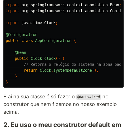
import
org.springframework.context.annotation.Bean
;
import
org.springframework.context.annotation.Configu
import
java.time.Clock
;
@Configuration
public
class
AppConfiguration
{
@Bean
public
Clock
clock
()
{
// Retorna o relógio do sistema na zona padrã
return
Clock
.
systemDefaultZone
();
}
}
E aí na sua classe é só fazer o
no
@Autowired
construtor que nem fizemos no nosso exemplo
acima.
2. Eu uso o meu construtor default em