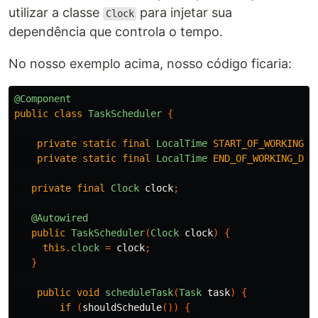
utilizar a classe
para injetar sua
Clock
dependência que controla o tempo.
No nosso exemplo acima, nosso código ficaria:
@Component
public
class
TaskScheduler
{
private
static
final
LocalTime
START_OF_WORKING_D
private
static
final
LocalTime
END_OF_WORKING_DAY
private
final
Clock
clock
;
@Autowired
public
TaskScheduler
(
Clock
clock
)
{
this
.
clock
=
clock
;
}
public
void
scheduleTask
(
Task
task
)
{
if
(
shouldSchedule
())
{