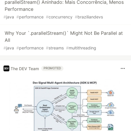
parallelStream() Aninhado: Mais Concorrência, Menos
Performance
#
java
#
performance
#
concurrency
#
braziliandevs
Why Your `.parallelStream()` Might Not Be Parallel at
All
#
java
#
performance
#
streams
#
multithreading
The DEV Team
PROMOTED