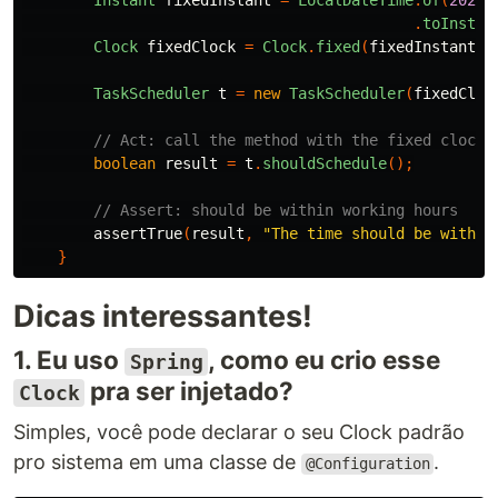
Instant
fixedInstant
=
LocalDateTime
.
of
(
2024
,
.
toInstan
Clock
fixedClock
=
Clock
.
fixed
(
fixedInstant
,
TaskScheduler
t
=
new
TaskScheduler
(
fixedCloc
// Act: call the method with the fixed clock
boolean
result
=
t
.
shouldSchedule
();
// Assert: should be within working hours
assertTrue
(
result
,
"The time should be within
}
Dicas interessantes!
1. Eu uso
, como eu crio esse
Spring
pra ser injetado?
Clock
Simples, você pode declarar o seu Clock padrão
pro sistema em uma classe de
.
@Configuration