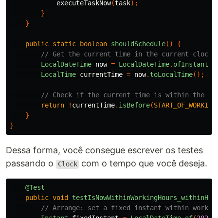
executeTaskNow
(
task
);
}
}
public
static
boolean
shouldSchedule
()
{
// Get the current time in the current clock
LocalDateTime
now
=
LocalDateTime
.
ofInstant
(
c
LocalTime
currentTime
=
now
.
toLocalTime
();
// Check if the current time is within the wo
return
!
currentTime
.
isBefore
(
START_OF_WORKING
}
}
Dessa forma, você consegue escrever os testes
passando o
com o tempo que você deseja.
Clock
@Test
public
void
testIsNowWithinWorkingHours_withinHou
// Arrange: set a fixed instant within workin