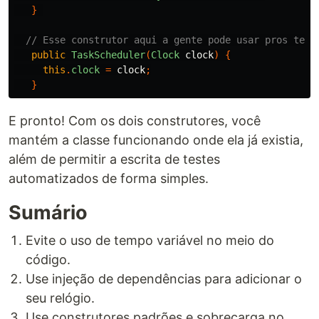
}
// Esse construtor aqui a gente pode usar pros test
public
TaskScheduler
(
Clock
clock
)
{
this
.
clock
=
clock
;
}
E pronto! Com os dois construtores, você
mantém a classe funcionando onde ela já existia,
além de permitir a escrita de testes
automatizados de forma simples.
Sumário
Evite o uso de tempo variável no meio do
código.
Use injeção de dependências para adicionar o
seu relógio.
Use construtores padrões e sobrecarga no