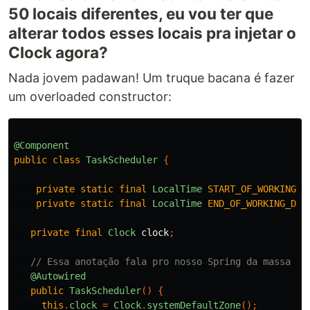
50 locais diferentes, eu vou ter que
alterar todos esses locais pra injetar o
Clock agora?
Nada jovem padawan! Um truque bacana é fazer
um overloaded constructor:
@Component
public
class
TaskScheduler
{
private
static
final
LocalTime
START_OF_WORKING_D
private
static
final
LocalTime
END_OF_WORKING_DAY
private
final
Clock
clock
;
// Essa anotação fala pro nosso Spring da massa us
@Autowired
public
TaskScheduler
()
{
this
.
clock
=
Clock
.
systemDefaultZone
();