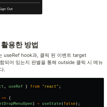
를 활용한 방법
eRef hook과, 클릭 된 이벤트 target
 포함되어 있는지 판별을 통해 outside 클릭 시 메뉴
다.
ct
,
useRef
}
from
"
react
"
;
=>
{
etDropMenuOpen
]
=
useState
(
false
);