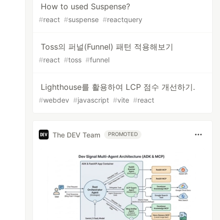
How to used Suspense?
#
react
#
suspense
#
reactquery
Toss의 퍼널(Funnel) 패턴 적용해보기
#
react
#
toss
#
funnel
Lighthouse를 활용하여 LCP 점수 개선하기.
#
webdev
#
javascript
#
vite
#
react
The DEV Team
PROMOTED