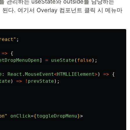
관리하는 useState와 outside를 담당하는
 된다. 여기서 Overlay 컴포넌트 클릭 시 메뉴마
react
"
;
=>
{
etDropMenuOpen
]
=
useState
(
false
);
e
:
React
.
MouseEvent
<
HTMLLIElement
>
)
=>
{
tate
)
=>
!
prevState
);
on"
onClick
=
{
toggleDropMenu
}
>