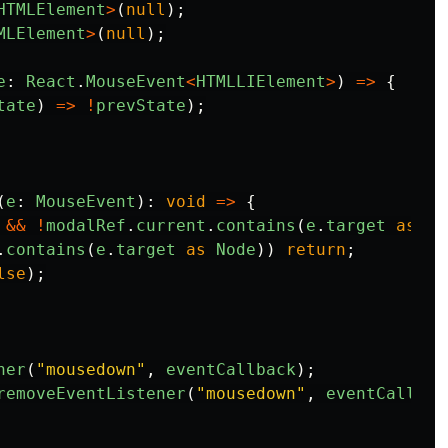
HTMLElement
>
(
null
);
MLElement
>
(
null
);
e
:
React
.
MouseEvent
<
HTMLLIElement
>
)
=>
{
tate
)
=>
!
prevState
);
(
e
:
MouseEvent
):
void
=>
{
&&
!
modalRef
.
current
.
contains
(
e
.
target
as
No
.
contains
(
e
.
target
as
Node
))
return
;
lse
);
ner
(
"
mousedown
"
,
eventCallback
);
removeEventListener
(
"
mousedown
"
,
eventCallbac