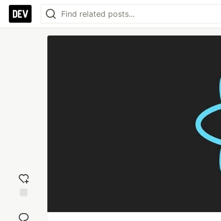
Add
reaction