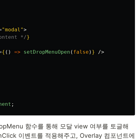
=
"modal"
>
ontent */
}
=
{
()
=>
setDropMenuOpen
(
false
)
}
/>
nent
;
ropMenu 함수를 통해 모달 view 여부를 토글해
Click 이벤트를 적용해주고, Overlay 컴포넌트에