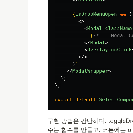
{
isDropMenuOpen
&&
(
<>
<
Modal
className
{
/* ...Modal C
</
Modal
>
<
Overlay
onClick
</>
)
}
</
ModalWrapper
>
);
};
export
default
SelectCompo
구현 방법은 간단하다. toggleD
주는 함수를 만들고, 버튼에는 on