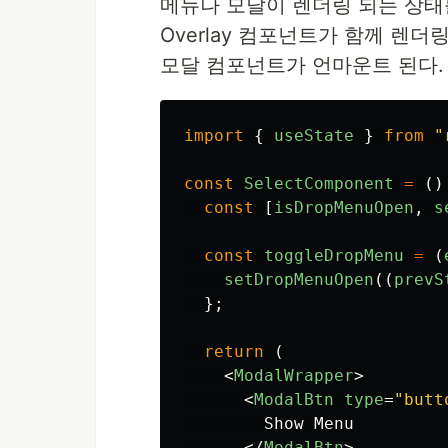
메뉴나 모달이 렌더링 되는 상태를 
Overlay 컴포넌트가 함께 렌더링
모달 컴포넌트가 언마운트 된다.
import
{
useState
}
from
"
const
SelectComponent
=
()
const
[
isDropMenuOpen
,
s
const
toggleDropMenu
=
(
setDropMenuOpen
((
prevS
};
return 
(
<
ModalWrapper
>
<
ModalBtn
type
=
"butt
        Show Menu

</
ModalBtn
>