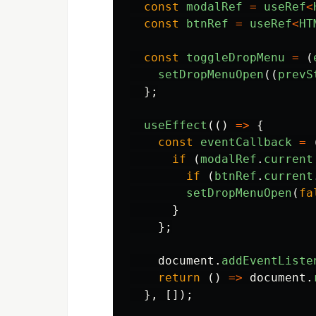
const
modalRef
=
useRef
<
const
btnRef
=
useRef
<
HT
const
toggleDropMenu
=
(
setDropMenuOpen
((
prevS
};
useEffect
(()
=>
{
const
eventCallback
=
if 
(
modalRef
.
current
if 
(
btnRef
.
current
setDropMenuOpen
(
fa
}
};
document
.
addEventListe
return 
()
=>
document
.
},
[]);