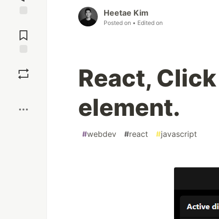
Heetae Kim
Jump to
Posted on
• Edited on
Comments
Save
React, Click
Boost
element.
#
webdev
#
react
#
javascript