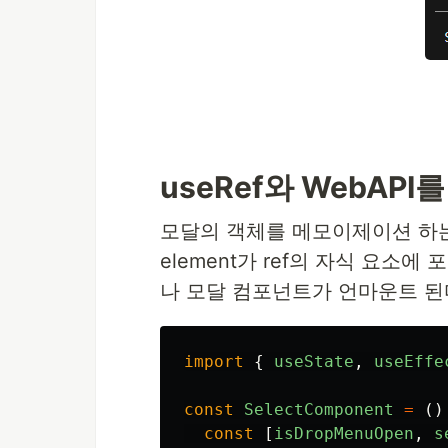
useRef와 WebAPI
모달의 객체를 메모이제이션 하는 us
element가 ref의 자식 요소에
나 모달 컴포넌트가 언마운트 된
import
{
useState
,
useEffe
const
SelectComponent
=
()
const
[
isDropMenuOpen
,
s