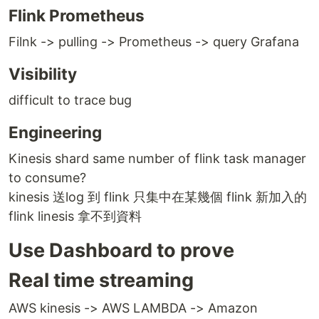
Flink Prometheus
Filnk -> pulling -> Prometheus -> query Grafana
Visibility
difficult to trace bug
Engineering
Kinesis shard same number of flink task manager
to consume?
kinesis 送log 到 flink 只集中在某幾個 flink 新加入的
flink linesis 拿不到資料
Use Dashboard to prove
Real time streaming
AWS kinesis -> AWS LAMBDA -> Amazon