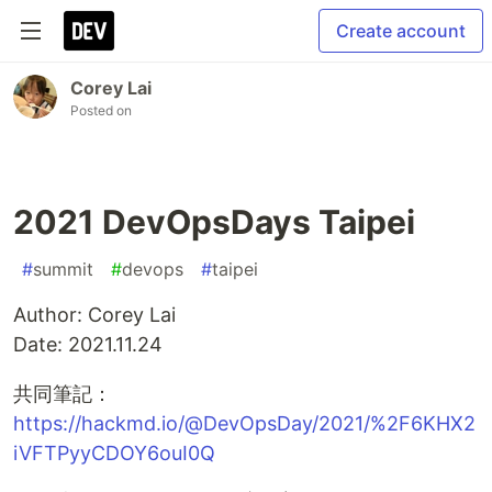
Create account
Corey Lai
Posted on
2021 DevOpsDays Taipei
#
summit
#
devops
#
taipei
Author: Corey Lai
Date: 2021.11.24
共同筆記：
https://hackmd.io/@DevOpsDay/2021/%2F6KHX2
iVFTPyyCDOY6ouI0Q