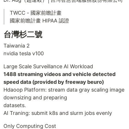
TWCC - 國家前瞻計畫
國家前瞻計畫 HIPAA 認證
台灣杉二號
Taiwania 2
nvidia tesla v100
Large Scale Surveillance AI Workload
1488 streaming videos and vehicle detected
speed data (provided by freeway beuro)
Hdaoop Platform: stream data gray scaling image
downsizing and preparing
datasets.
AI Traning: submit k8s and slurm jobs evenly
Only Computing Cost