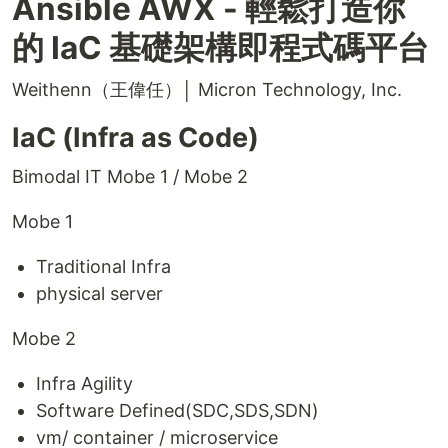
Ansible AWX - 輕鬆打造你
的 IaC 基礎架構即程式碼平台
Weithenn（王偉任）│ Micron Technology, Inc.
IaC (Infra as Code)
Bimodal IT Mobe 1 / Mobe 2
Mobe 1
Traditional Infra
physical server
Mobe 2
Infra Agility
Software Defined(SDC,SDS,SDN)
vm/ container / microservice