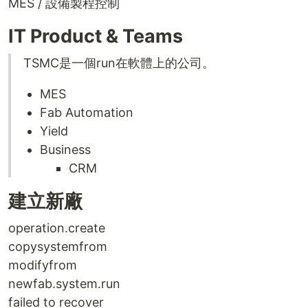
MES / 設備製程控制
IT Product & Teams
TSMC是一個run在軟體上的公司。
MES
Fab Automation
Yield
Business
CRM
建立新廠
operation.create
copysystemfrom
modifyfrom
newfab.system.run
failed to recover