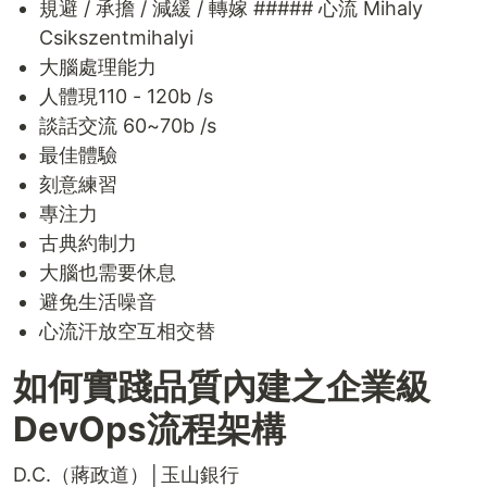
規避 / 承擔 / 減緩 / 轉嫁 ##### 心流 Mihaly
Csikszentmihalyi
大腦處理能力
人體現110 - 120b /s
談話交流 60~70b /s
最佳體驗
刻意練習
專注力
古典約制力
大腦也需要休息
避免生活噪音
心流汗放空互相交替
如何實踐品質內建之企業級
DevOps流程架構
D.C.（蔣政道）│玉山銀行