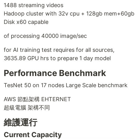
1488 streaming videos
Hadoop cluster with 32v cpu + 128gb mem+60gb
Disk x60 capable
of processing 40000 image/sec
for AI training test requires for all sources,
3635.89 GPU hrs to prepare 1 day model
Performance Benchmark
TesNet 50 on 17 nodes Large Scale benchmark
AWS 節點架構 EHTERNET
超級電腦 架構不同
維護運行
Current Capacity