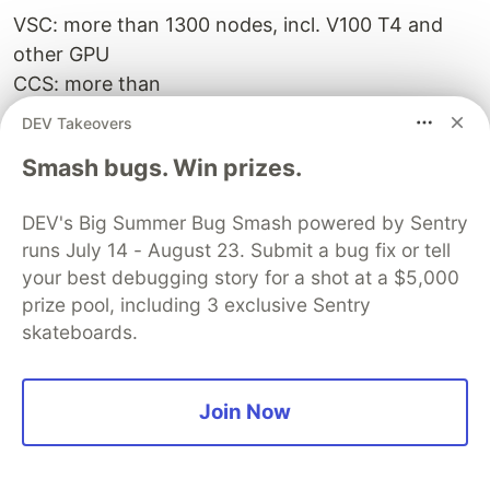
VSC: more than 1300 nodes, incl. V100 T4 and
other GPU
CCS: more than
One AI
DEV Takeovers
AI ML
Smash bugs. Win prizes.
雲端檔案服務
台南市政府口罩偵測
DEV's Big Summer Bug Smash powered by Sentry
Woodpecker Project
runs July 14 - August 23. Submit a bug fix or tell
your best debugging story for a shot at a $5,000
雲平台OSS整合
prize pool, including 3 exclusive Sentry
skateboards.
服務現況
平台元件穩定度
用戶情境驗證
Join Now
用戶情境持續測試
ITCM information technology change