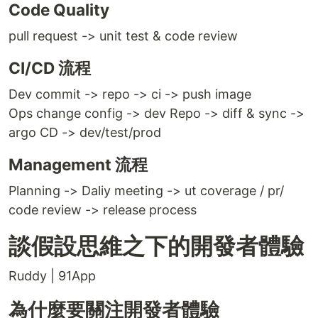
Code Quality
pull request -> unit test & code review
CI/CD 流程
Dev commit -> repo -> ci -> push image
Ops change config -> dev Repo -> diff & sync ->
argo CD -> dev/test/prod
Management 流程
Planning -> Daliy meeting -> ut coverage / pr/
code review -> release process
談假設思維之下的開發者體驗
Ruddy | 91App
為什麼要關注開發者體驗