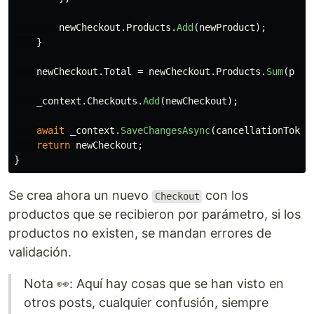
newCheckout
.
Products
.
Add
(
newProduct
);
}
newCheckout
.
Total
=
newCheckout
.
Products
.
Sum
(
p
=>
_context
.
Checkouts
.
Add
(
newCheckout
);
await
_context
.
SaveChangesAsync
(
cancellationToken
return
newCheckout
;
}
Se crea ahora un nuevo
con los
Checkout
productos que se recibieron por parámetro, si los
productos no existen, se mandan errores de
validación.
Nota 👀: Aquí hay cosas que se han visto en
otros posts, cualquier confusión, siempre