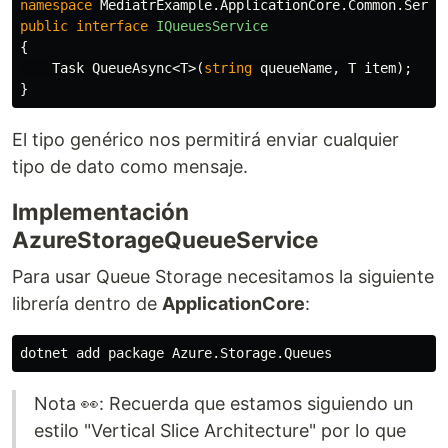
namespace
MediatrExample.ApplicationCore.Common.Servi
public
interface
IQueuesService
{
Task
QueueAsync
<
T
>(
string
queueName
,
T
item
);
}
El tipo genérico nos permitirá enviar cualquier
tipo de dato como mensaje.
Implementación
AzureStorageQueueService
Para usar Queue Storage necesitamos la siguiente
librería dentro de
ApplicationCore
:
Nota 👀: Recuerda que estamos siguiendo un
estilo "Vertical Slice Architecture" por lo que