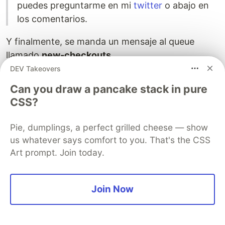
puedes preguntarme en mi
twitter
o abajo en
los comentarios.
Y finalmente, se manda un mensaje al queue
llamado
new-checkouts
.
DEV Takeovers
private
async
Task
QueueCheckout
(
Checkout
newChecko
Can you draw a pancake stack in pure
{
CSS?
await
_queuesService
.
QueueAsync
(
"new-checkouts"
{
CheckoutId
=
newCheckout
.
CheckoutId
Pie, dumplings, a perfect grilled cheese — show
});
us whatever says comfort to you. That's the CSS
}
Art prompt. Join today.
es una clase que simplemente
NewCheckoutMessage
contiene el Id del Checkout que se acaba de
Join Now
crear. Esta se encuentra en
Common >
Messages
, con la intención de que existan más
mensajes.