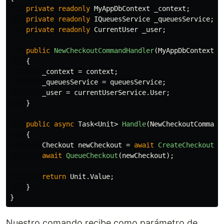
private
readonly
MyAppDbContext
_context
;
private
readonly
IQueuesService
_queuesService
;
private
readonly
CurrentUser
_user
;
public
NewCheckoutCommandHandler
(
MyAppDbContext
c
{
_context
=
context
;
_queuesService
=
queuesService
;
_user
=
currentUserService
.
User
;
}
public
async
Task
<
Unit
>
Handle
(
NewCheckoutCommand
{
Checkout
newCheckout
=
await
CreateCheckoutAs
await
QueueCheckout
(
newCheckout
);
return
Unit
.
Value
;
}
}
Nuestro comando recibe como parámetro de