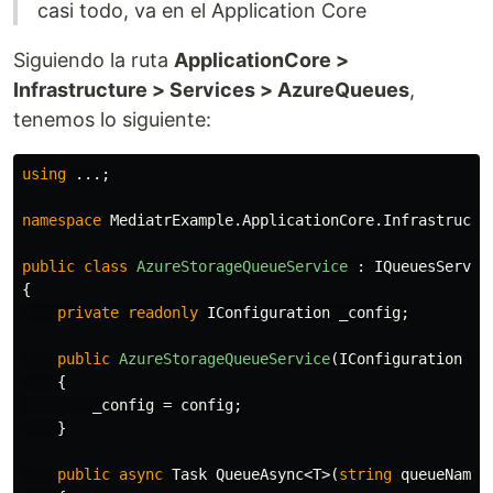
casi todo, va en el Application Core
Siguiendo la ruta
ApplicationCore >
Infrastructure > Services > AzureQueues
,
tenemos lo siguiente:
using
...
;
namespace
MediatrExample.ApplicationCore.Infrastructu
public
class
AzureStorageQueueService
:
IQueuesServic
{
private
readonly
IConfiguration
_config
;
public
AzureStorageQueueService
(
IConfiguration
co
{
_config
=
config
;
}
public
async
Task
QueueAsync
<
T
>(
string
queueName
,