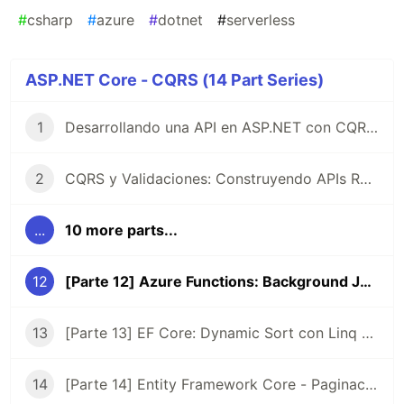
#
csharp
#
azure
#
dotnet
#
serverless
ASP.NET Core - CQRS (14 Part Series)
1
Desarrollando una API en ASP.NET con CQRS y MediatR: Parte 1
2
CQRS y Validaciones: Construyendo APIs Robustas con MediatR y FluentValidation (Parte 2)
...
10 more parts...
12
[Parte 12] Azure Functions: Background Jobs
13
[Parte 13] EF Core: Dynamic Sort con Linq Expressions
14
[Parte 14] Entity Framework Core - Paginación