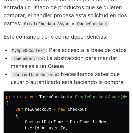
entrada un listado de productos que se quieren
comprar, el handler procesa esta solicitud en dos
partes:
y
.
CreateCheckoutAsync
QueueCheckout
Este comando tiene como dependencias:
: Para acceso a la base de datos
MyAppDbContext
: La abstracción para mandar
IQueueService
mensajes a un Queue
: Necesitamos saber que
ICurrentUserSerivce
usuario autenticado está haciendo la compra
private
async
Task
<
Checkout
>
CreateCheckoutAsync
(
NewC
{
var
newCheckout
=
new
Checkout
{
CheckoutDateTime
=
DateTime
.
UtcNow
,
UserId
=
_user
.
Id
,