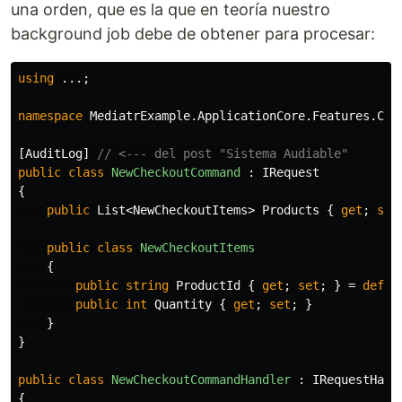
una orden, que es la que en teoría nuestro
background job debe de obtener para procesar:
using
...
;
namespace
MediatrExample.ApplicationCore.Features.Che
[
AuditLog
]
// <--- del post "Sistema Audiable"
public
class
NewCheckoutCommand
:
IRequest
{
public
List
<
NewCheckoutItems
>
Products
{
get
;
set
public
class
NewCheckoutItems
{
public
string
ProductId
{
get
;
set
;
}
=
defau
public
int
Quantity
{
get
;
set
;
}
}
}
public
class
NewCheckoutCommandHandler
:
IRequestHand
{