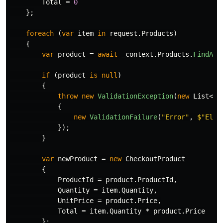
Total
=
0
};
foreach
(
var
item
in
request
.
Products
)
{
var
product
=
await
_context
.
Products
.
FindAsy
if
(
product
is
null
)
{
throw
new
ValidationException
(
new
List
<
Va
{
new
ValidationFailure
(
"Error"
,
$"El p
});
}
var
newProduct
=
new
CheckoutProduct
{
ProductId
=
product
.
ProductId
,
Quantity
=
item
.
Quantity
,
UnitPrice
=
product
.
Price
,
Total
=
item
.
Quantity
*
product
.
Price
};