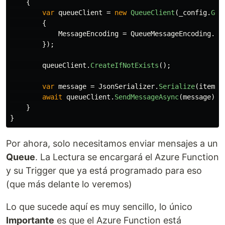
{
var
queueClient
=
new
QueueClient
(
_config
.
Get
{
MessageEncoding
=
QueueMessageEncoding
.
Ba
});
queueClient
.
CreateIfNotExists
();
var
message
=
JsonSerializer
.
Serialize
(
item
);
await
queueClient
.
SendMessageAsync
(
message
);
}
}
Por ahora, solo necesitamos enviar mensajes a un
Queue
. La Lectura se encargará el Azure Function
y su Trigger que ya está programado para eso
(que más delante lo veremos)
Lo que sucede aquí es muy sencillo, lo único
Importante
es que el Azure Function está