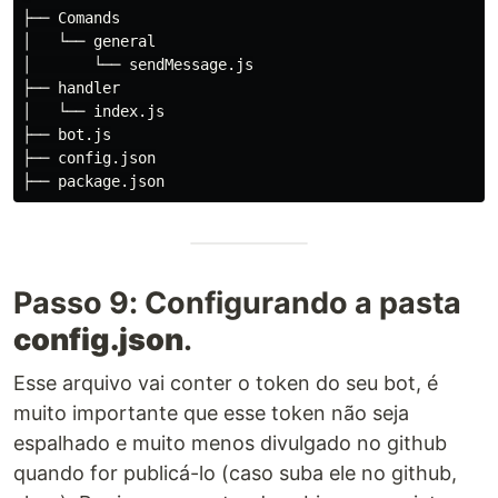
├── Comands

│   └── general

│       └── sendMessage.js

├── handler

│   └── index.js

├── bot.js

├── config.json

Passo 9: Configurando a pasta
config.json
.
Esse arquivo vai conter o token do seu bot, é
muito importante que esse token não seja
espalhado e muito menos divulgado no github
quando for publicá-lo (caso suba ele no github,