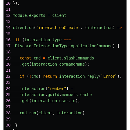
10
});
11
12
module
.
exports
=
client
13
14
client
.
on
(
'
interactionCreate
'
,
(
interaction
)
=>
{
15
16
if 
(
interaction
.
type
===
17
Discord
.
InteractionType
.
ApplicationCommand
)
{
18
19
const
cmd
=
client
.
slashCommands
20
.
get
(
interaction
.
commandName
);
21
22
if 
(
!
cmd
)
return
interaction
.
reply
(
`Error`
);
23
24
interaction
[
"
member
"
]
=
25
interaction
.
guild
.
members
.
cache
26
.
get
(
interaction
.
user
.
id
);
27
28
cmd
.
run
(
client
,
interaction
)
29
30
}