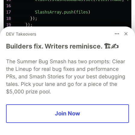
16
17
SlashsArray
.
push
(
files
)
18
});
19
});
20
});
DEV Takeovers
21
});
22
client
.
on
(
"
ready
"
,
async 
()
=>
{
Builders fix. Writers reminisce. 🏗️✍️
23
client
.
guilds
.
cache
.
forEach
(
guild
=>
24
guild
.
commands
.
set
(
SlashsArray
))
The Summer Bug Smash has two prompts: Clear
25
});
the Lineup for real bug fixes and performance
26
};
PRs, and Smash Stories for your best debugging
tales. Pick your lane and go for a piece of the
$5,000 prize pool.
Explicação
Essa função lê os arquivos de comandos de
Join Now
slash de um diretório, carrega esses arquivos
como módulos, adiciona-os ao mapa
"slashCommands" do cliente e define esses