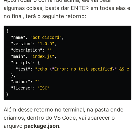
algumas coisas, basta dar ENTER em todas elas e
no final, terá o seguinte retorno:
{
"name"
:
"bot-discord"
,
"version"
:
"1.0.0"
,
"description"
:
""
,
"main"
:
"index.js"
,
"scripts"
:
{
"test"
:
"echo 
\"
Error: no test specified
\"
 && exi
},
"author"
:
""
,
"license"
:
"ISC"
}
Além desse retorno no terminal, na pasta onde
criamos, dentro do VS Code, vai aparecer o
arquivo
package.json
.