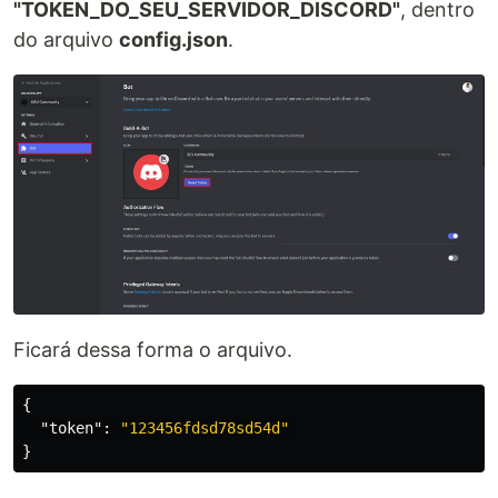
"TOKEN_DO_SEU_SERVIDOR_DISCORD"
, dentro
do arquivo
config.json
.
Ficará dessa forma o arquivo.
{
"token"
:
"123456fdsd78sd54d"
}