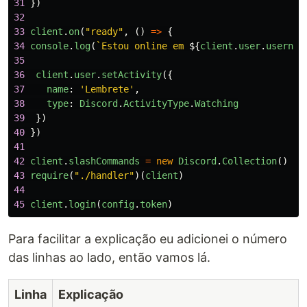
31
})
32
33
client
.
on
(
"
ready
"
,
()
=>
{
34
console
.
log
(
`Estou online em 
${
client
.
user
.
usernam
35
36
client
.
user
.
setActivity
({
37
name
:
'
Lembrete
'
,
38
type
:
Discord
.
ActivityType
.
Watching
39
})
40
})
41
42
client
.
slashCommands
=
new
Discord
.
Collection
()
43
require
(
"
./handler
"
)(
client
)
44
45
client
.
login
(
config
.
token
)
Para facilitar a explicação eu adicionei o número
das linhas ao lado, então vamos lá.
Linha
Explicação