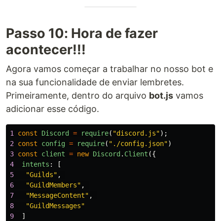
Passo 10: Hora de fazer
acontecer!!!
Agora vamos começar a trabalhar no nosso bot e
na sua funcionalidade de enviar lembretes.
Primeiramente, dentro do arquivo
bot.js
vamos
adicionar esse código.
1
const
Discord
=
require
(
"
discord.js
"
);
2
const
config
=
require
(
"
./config.json
"
)
3
const
client
=
new
Discord
.
Client
({
4
intents
:
[
5
"
Guilds
"
,
6
"
GuildMembers
"
,
7
"
MessageContent
"
,
8
"
GuildMessages
"
9
]