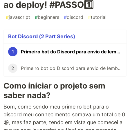
ao deploy! #PASSO1️⃣
#
javascript
#
beginners
#
discord
#
tutorial
Bot Discord (2 Part Series)
1
Primeiro bot do Discord para envio de lembrete: do zero ao deploy! #PASSO1️⃣
2
Primeiro bot do Discord para envio de lembrete: do zero ao deploy! #PASSO2️⃣
Como iniciar o projeto sem
saber nada?
Bom, como sendo meu primeiro bot para o
discord meu conhecimento somava um total de 0
😆, mas faz parte, tendo em vista que comecei a