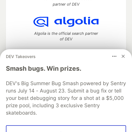
partner of DEV
Algolia is the official search partner
of DEV
DEV Takeovers
DEV Community
— A space to discuss and keep up software
Smash bugs. Win prizes.
development and manage your software career
Home
DEV Challenges
DEV++
Videos
DEV's Big Summer Bug Smash powered by Sentry
DEV Education Tracks
DEV Help
Advertise on DEV
runs July 14 - August 23. Submit a bug fix or tell
Organization Accounts
DEV Showcase
About
Contact
your best debugging story for a shot at a $5,000
Free Postgres Database
DEV Shop
MLH
Code of Conduct
Privacy Policy
Terms of Use
prize pool, including 3 exclusive Sentry
Built on
Forem
— the
open source
software that powers
DEV
skateboards.
and other inclusive communities.
Made with love and
Ruby on Rails
. DEV Community
©
2016 -
2026.